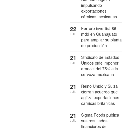
impulsando
exportaciones
cárnicas mexicanas
22
Ferrero invertirá 86
mdd en Guanajuato
JUL
para ampliar su planta
de producción
21
Sindicato de Estados
Unidos pide imponer
JUL
arancel del 75% a la
cerveza mexicana
21
Reino Unido y Suiza
cierran acuerdo que
JUL
agiliza exportaciones
cárnicas británicas
21
Sigma Foods publica
sus resultados
JUL
financieros del