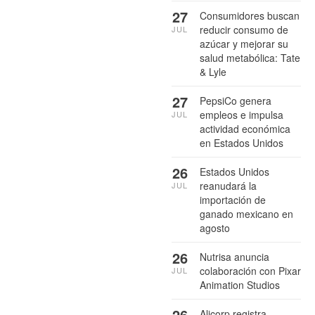
27
Consumidores buscan
reducir consumo de
JUL
azúcar y mejorar su
salud metabólica: Tate
& Lyle
27
PepsiCo genera
empleos e impulsa
JUL
actividad económica
en Estados Unidos
26
Estados Unidos
reanudará la
JUL
importación de
ganado mexicano en
agosto
26
Nutrisa anuncia
colaboración con Pixar
JUL
Animation Studios
26
Alicorp registra