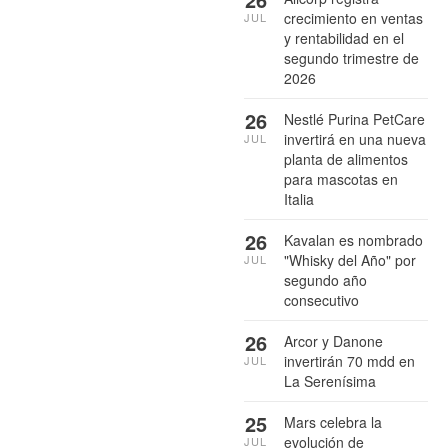
crecimiento en ventas
JUL
y rentabilidad en el
segundo trimestre de
2026
26
Nestlé Purina PetCare
invertirá en una nueva
JUL
planta de alimentos
para mascotas en
Italia
26
Kavalan es nombrado
"Whisky del Año" por
JUL
segundo año
consecutivo
26
Arcor y Danone
invertirán 70 mdd en
JUL
La Serenísima
25
Mars celebra la
evolución de
JUL