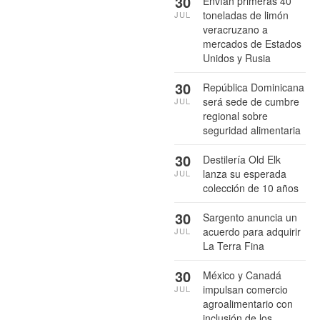
30
Envían primeras 40
toneladas de limón
JUL
veracruzano a
mercados de Estados
Unidos y Rusia
30
República Dominicana
será sede de cumbre
JUL
regional sobre
seguridad alimentaria
30
Destilería Old Elk
lanza su esperada
JUL
colección de 10 años
30
Sargento anuncia un
acuerdo para adquirir
JUL
La Terra Fina
30
México y Canadá
impulsan comercio
JUL
agroalimentario con
inclusión de los