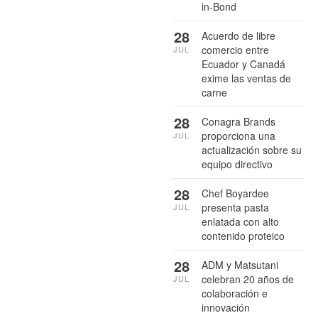
in-Bond
28
Acuerdo de libre
comercio entre
JUL
Ecuador y Canadá
exime las ventas de
carne
28
Conagra Brands
proporciona una
JUL
actualización sobre su
equipo directivo
28
Chef Boyardee
presenta pasta
JUL
enlatada con alto
contenido proteico
28
ADM y Matsutani
celebran 20 años de
JUL
colaboración e
innovación