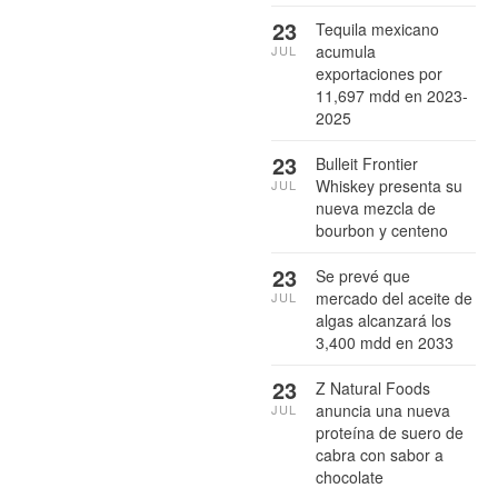
23
Tequila mexicano
acumula
JUL
exportaciones por
11,697 mdd en 2023-
2025
23
Bulleit Frontier
Whiskey presenta su
JUL
nueva mezcla de
bourbon y centeno
23
Se prevé que
mercado del aceite de
JUL
algas alcanzará los
3,400 mdd en 2033
23
Z Natural Foods
anuncia una nueva
JUL
proteína de suero de
cabra con sabor a
chocolate