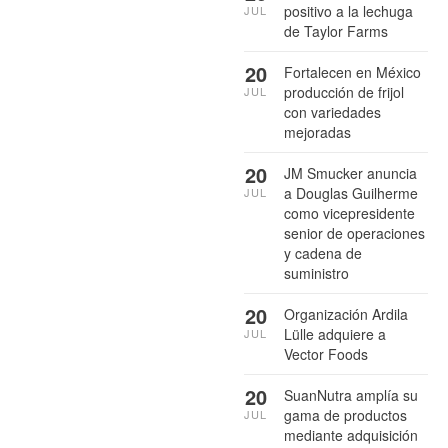
positivo a la lechuga
JUL
de Taylor Farms
20
Fortalecen en México
producción de frijol
JUL
con variedades
mejoradas
20
JM Smucker anuncia
a Douglas Guilherme
JUL
como vicepresidente
senior de operaciones
y cadena de
suministro
20
Organización Ardila
Lülle adquiere a
JUL
Vector Foods
20
SuanNutra amplía su
gama de productos
JUL
mediante adquisición