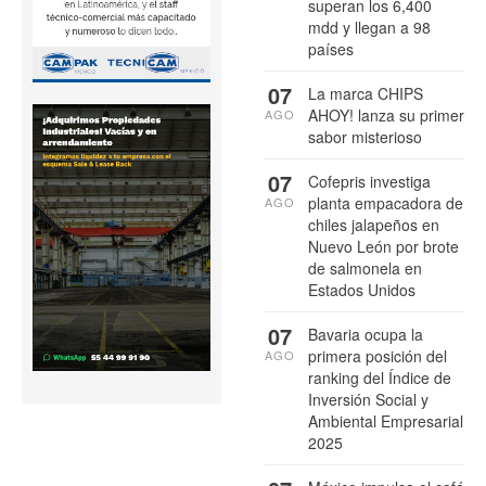
superan los 6,400
mdd y llegan a 98
países
07
La marca CHIPS
AHOY! lanza su primer
AGO
sabor misterioso
07
Cofepris investiga
planta empacadora de
AGO
chiles jalapeños en
Nuevo León por brote
de salmonela en
Estados Unidos
07
Bavaria ocupa la
primera posición del
AGO
ranking del Índice de
Inversión Social y
Ambiental Empresarial
2025