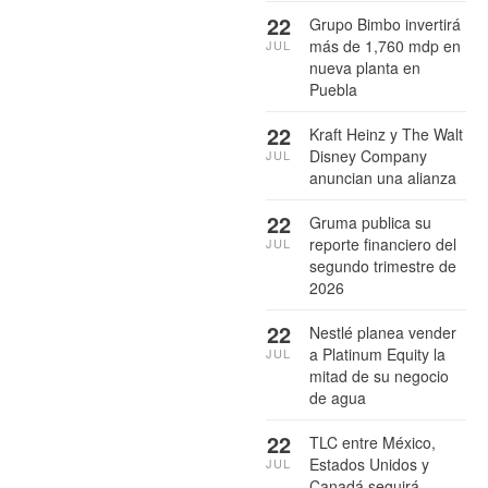
22
Grupo Bimbo invertirá
más de 1,760 mdp en
JUL
nueva planta en
Puebla
22
Kraft Heinz y The Walt
Disney Company
JUL
anuncian una alianza
22
Gruma publica su
reporte financiero del
JUL
segundo trimestre de
2026
22
Nestlé planea vender
a Platinum Equity la
JUL
mitad de su negocio
de agua
22
TLC entre México,
Estados Unidos y
JUL
Canadá seguirá