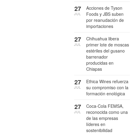
27
Acciones de Tyson
Foods y JBS suben
JUL
por reanudación de
importaciones
27
Chihuahua libera
primer lote de moscas
JUL
estériles del gusano
barrenador
producidas en
Chiapas
27
Ethica Wines refuerza
su compromiso con la
JUL
formación enológica
27
Coca-Cola FEMSA,
reconocida como una
JUL
de las empresas
líderes en
sostenibilidad