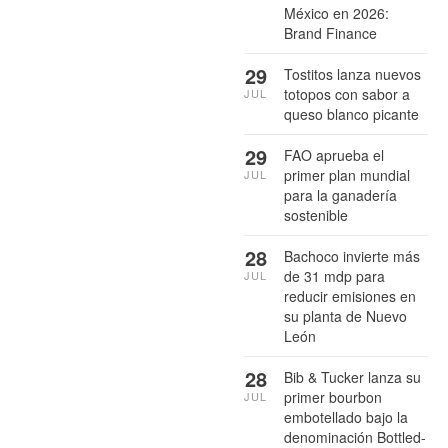
México en 2026:
Brand Finance
29
Tostitos lanza nuevos
totopos con sabor a
JUL
queso blanco picante
29
FAO aprueba el
primer plan mundial
JUL
para la ganadería
sostenible
28
Bachoco invierte más
de 31 mdp para
JUL
reducir emisiones en
su planta de Nuevo
León
28
Bib & Tucker lanza su
primer bourbon
JUL
embotellado bajo la
denominación Bottled-