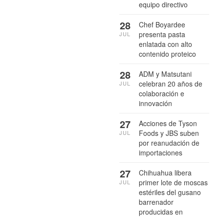
equipo directivo
28
Chef Boyardee
presenta pasta
JUL
enlatada con alto
contenido proteico
28
ADM y Matsutani
celebran 20 años de
JUL
colaboración e
innovación
27
Acciones de Tyson
Foods y JBS suben
JUL
por reanudación de
importaciones
27
Chihuahua libera
primer lote de moscas
JUL
estériles del gusano
barrenador
producidas en