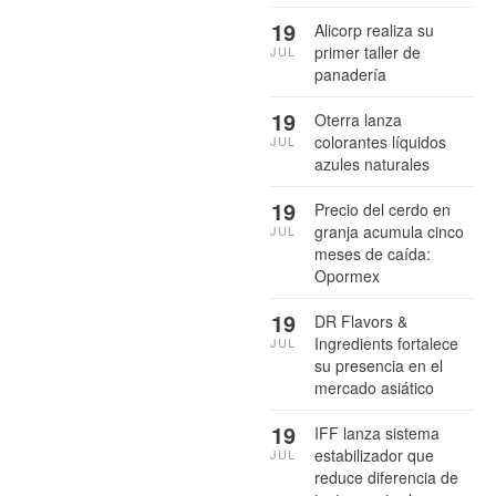
19
Alicorp realiza su
primer taller de
JUL
panadería
19
Oterra lanza
colorantes líquidos
JUL
azules naturales
19
Precio del cerdo en
granja acumula cinco
JUL
meses de caída:
Opormex
19
DR Flavors &
Ingredients fortalece
JUL
su presencia en el
mercado asiático
19
IFF lanza sistema
estabilizador que
JUL
reduce diferencia de