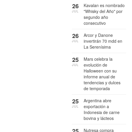
26
Kavalan es nombrado
"Whisky del Año" por
JUL
segundo año
consecutivo
26
Arcor y Danone
invertirán 70 mdd en
JUL
La Serenísima
25
Mars celebra la
evolución de
JUL
Halloween con su
informe anual de
tendencias y dulces
de temporada
25
Argentina abre
exportación a
JUL
Indonesia de carne
bovina y lácteos
25
Nutresa compra