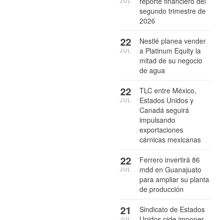
reporte financiero del
JUL
segundo trimestre de
2026
22
Nestlé planea vender
a Platinum Equity la
JUL
mitad de su negocio
de agua
22
TLC entre México,
Estados Unidos y
JUL
Canadá seguirá
impulsando
exportaciones
cárnicas mexicanas
22
Ferrero invertirá 86
mdd en Guanajuato
JUL
para ampliar su planta
de producción
21
Sindicato de Estados
Unidos pide imponer
JUL