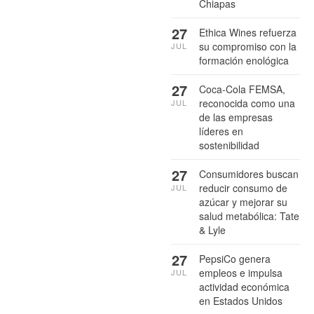
Chiapas
27
Ethica Wines refuerza
su compromiso con la
JUL
formación enológica
27
Coca-Cola FEMSA,
reconocida como una
JUL
de las empresas
líderes en
sostenibilidad
27
Consumidores buscan
reducir consumo de
JUL
azúcar y mejorar su
salud metabólica: Tate
& Lyle
27
PepsiCo genera
empleos e impulsa
JUL
actividad económica
en Estados Unidos