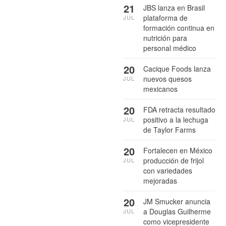
21
JBS lanza en Brasil
plataforma de
JUL
formación continua en
nutrición para
personal médico
20
Cacique Foods lanza
nuevos quesos
JUL
mexicanos
20
FDA retracta resultado
positivo a la lechuga
JUL
de Taylor Farms
20
Fortalecen en México
producción de frijol
JUL
con variedades
mejoradas
20
JM Smucker anuncia
a Douglas Guilherme
JUL
como vicepresidente