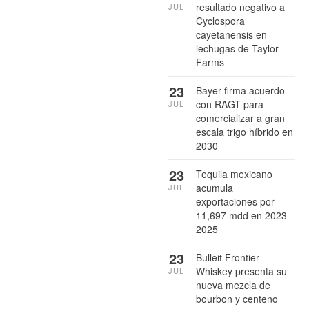
resultado negativo a
JUL
Cyclospora
cayetanensis en
lechugas de Taylor
Farms
23
Bayer firma acuerdo
con RAGT para
JUL
comercializar a gran
escala trigo híbrido en
2030
23
Tequila mexicano
acumula
JUL
exportaciones por
11,697 mdd en 2023-
2025
23
Bulleit Frontier
Whiskey presenta su
JUL
nueva mezcla de
bourbon y centeno