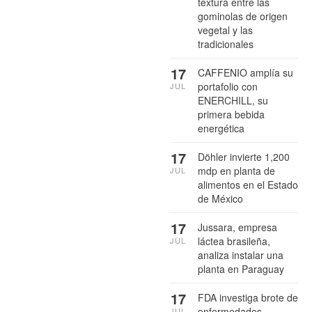
textura entre las
gominolas de origen
vegetal y las
tradicionales
17
CAFFENIO amplía su
portafolio con
JUL
ENERCHILL, su
primera bebida
energética
17
Döhler invierte 1,200
mdp en planta de
JUL
alimentos en el Estado
de México
17
Jussara, empresa
láctea brasileña,
JUL
analiza instalar una
planta en Paraguay
17
FDA investiga brote de
enfermedades
JUL