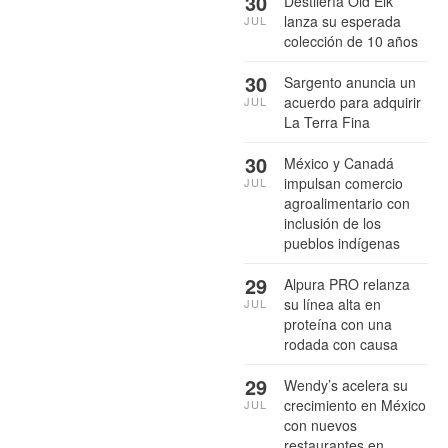
30
Destilería Old Elk
lanza su esperada
JUL
colección de 10 años
30
Sargento anuncia un
acuerdo para adquirir
JUL
La Terra Fina
30
México y Canadá
impulsan comercio
JUL
agroalimentario con
inclusión de los
pueblos indígenas
29
Alpura PRO relanza
su línea alta en
JUL
proteína con una
rodada con causa
29
Wendy’s acelera su
crecimiento en México
JUL
con nuevos
restaurantes en