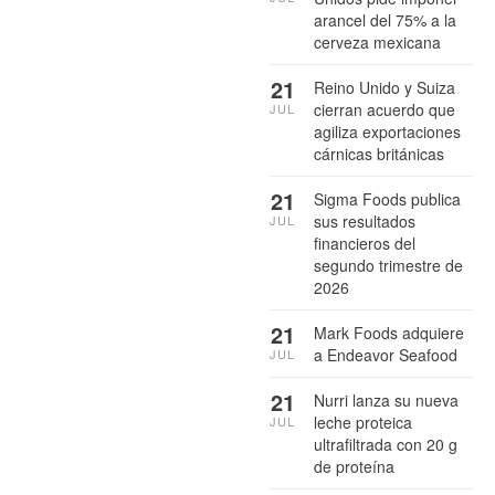
arancel del 75% a la
cerveza mexicana
21
Reino Unido y Suiza
cierran acuerdo que
JUL
agiliza exportaciones
cárnicas británicas
21
Sigma Foods publica
sus resultados
JUL
financieros del
segundo trimestre de
2026
21
Mark Foods adquiere
a Endeavor Seafood
JUL
21
Nurri lanza su nueva
leche proteica
JUL
ultrafiltrada con 20 g
de proteína