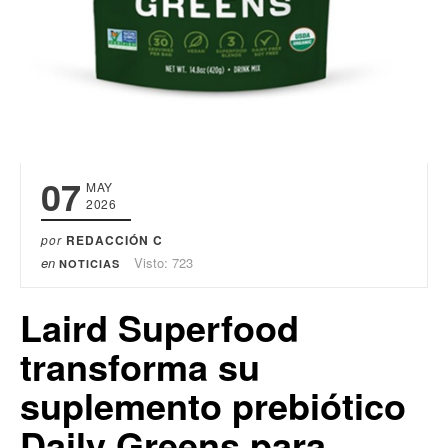
07
MAY
2026
por
REDACCIÓN C
en
Visto: 723
NOTICIAS
Laird Superfood
transforma su
suplemento prebiótico
Daily Greens para