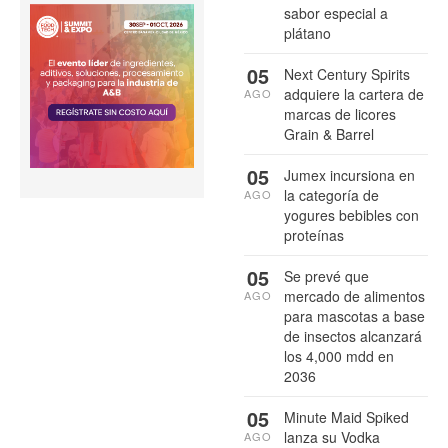
sabor especial a
plátano
05
Next Century Spirits
adquiere la cartera de
AGO
marcas de licores
Grain & Barrel
05
Jumex incursiona en
la categoría de
AGO
yogures bebibles con
proteínas
05
Se prevé que
mercado de alimentos
AGO
para mascotas a base
de insectos alcanzará
los 4,000 mdd en
2036
05
Minute Maid Spiked
lanza su Vodka
AGO