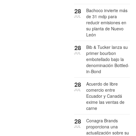
28
Bachoco invierte más
de 31 mdp para
JUL
reducir emisiones en
su planta de Nuevo
León
28
Bib & Tucker lanza su
primer bourbon
JUL
embotellado bajo la
denominación Bottled-
in-Bond
28
Acuerdo de libre
comercio entre
JUL
Ecuador y Canadá
exime las ventas de
carne
28
Conagra Brands
proporciona una
JUL
actualización sobre su