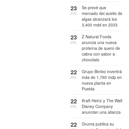
23
Se prevé que
mercado del aceite de
JUL
algas alcanzará los
3,400 mdd en 2033
23
Z Natural Foods
anuncia una nueva
JUL
proteína de suero de
cabra con sabor a
chocolate
22
Grupo Bimbo invertirá
más de 1,760 mdp en
JUL
nueva planta en
Puebla
22
Kraft Heinz y The Walt
Disney Company
JUL
anuncian una alianza
22
Gruma publica su