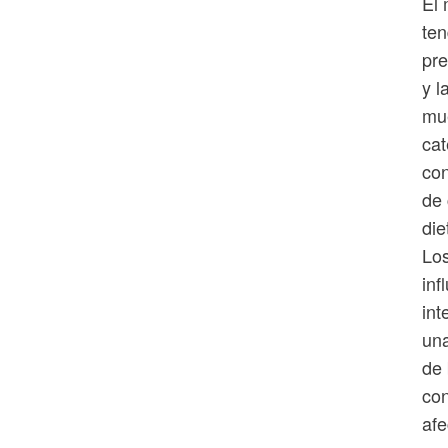
El
ten
pre
y l
mue
cat
con
de 
die
Los
inf
int
una
de 
con
afe