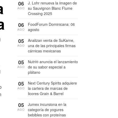
a
06
J. Lohr renueva la imagen de
su Sauvignon Blanc Flume
AGO
Crossing 2025
a
06
FoodForum Dominicana: 06
agosto
AGO
9
05
Analizan venta de SuKarne,
una de las principales firmas
AGO
cárnicas mexicanas
05
Nutri® anuncia el lanzamiento
a
de su sabor especial a
AGO
l
plátano
05
Next Century Spirits adquiere
o
la cartera de marcas de
AGO
n
licores Grain & Barrel
05
Jumex incursiona en la
categoría de yogures
AGO
bebibles con proteínas