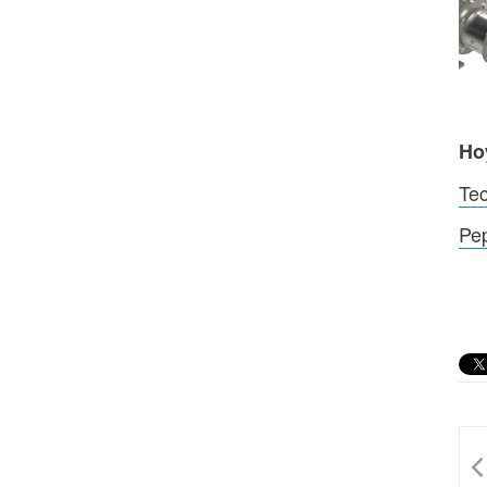
Ho
Tec
Pep