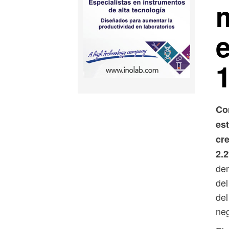
Co
es
cr
2.
de
del
del
neg