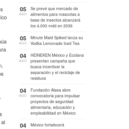
05
ls
Se prevé que mercado de
alimentos para mascotas a
AGO
ico
base de insectos alcanzará
los 4,000 mdd en 2036
05
Minute Maid Spiked lanza su
núa
Vodka Lemonade Iced Tea
AGO
ura
04
HEINEKEN México y Ecolana
presentan campaña que
AGO
n.
busca incentivar la
separación y el reciclaje de
os
residuos
04
Fundación Alsea abre
convocatoria para impulsar
AGO
o
proyectos de seguridad
alimentaria, educación y
s
empleabilidad en México
 al
04
México fortalecerá