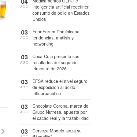
04
Medicamentos GLP-1 e
inteligencia artificial redefinen
AGO
consumo de pollo en Estados
Unidos
03
FoodForum Dominicana:
tendencias, análisis y
AGO
networking
03
Coca-Cola presenta sus
resultados del segundo
AGO
trimestre de 2026
03
EFSA reduce el nivel seguro
de exposición al ácido
AGO
trifluoroacético
03
Chocolate Corona, marca de
Grupo Nutresa, apuesta por
AGO
el cacao real y la trazabilidad
03
Cerveza Modelo lanza su
“Modelito”
AGO