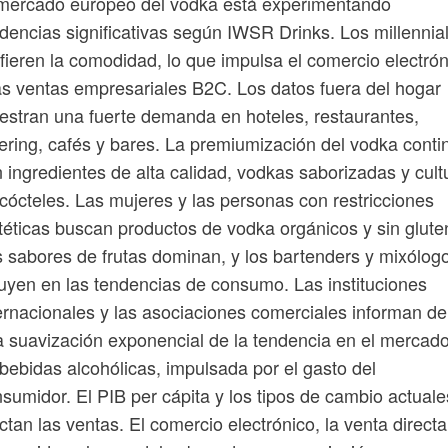
 mercado europeo del vodka está experimentando
dencias significativas según IWSR Drinks. Los millennia
fieren la comodidad, lo que impulsa el comercio electrón
as ventas empresariales B2C. Los datos fuera del hogar
stran una fuerte demanda en hoteles, restaurantes,
ering, cafés y bares. La premiumización del vodka conti
 ingredientes de alta calidad, vodkas saborizadas y cult
cócteles. Las mujeres y las personas con restricciones
téticas buscan productos de vodka orgánicos y sin glute
 sabores de frutas dominan, y los bartenders y mixólog
luyen en las tendencias de consumo. Las instituciones
ernacionales y las asociaciones comerciales informan de
 suavización exponencial de la tendencia en el mercad
bebidas alcohólicas, impulsada por el gasto del
sumidor. El PIB per cápita y los tipos de cambio actuale
ctan las ventas. El comercio electrónico, la venta directa