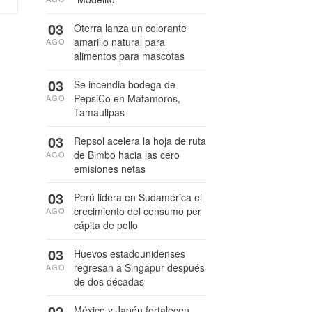
03
Oterra lanza un colorante
amarillo natural para
AGO
alimentos para mascotas
03
Se incendia bodega de
PepsiCo en Matamoros,
AGO
Tamaulipas
03
Repsol acelera la hoja de ruta
de Bimbo hacia las cero
AGO
emisiones netas
03
Perú lidera en Sudamérica el
crecimiento del consumo per
AGO
cápita de pollo
03
Huevos estadounidenses
regresan a Singapur después
AGO
de dos décadas
02
México y Japón fortalecen