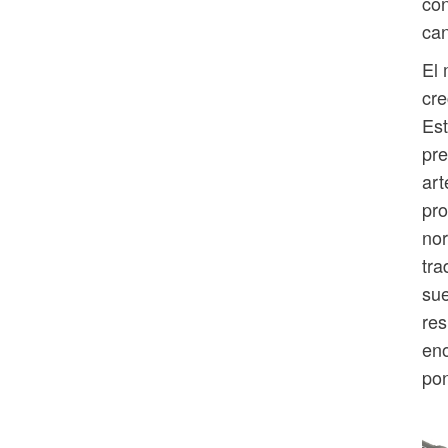
con
can
El
cre
Est
pre
art
pro
nor
tra
sue
res
eno
pon