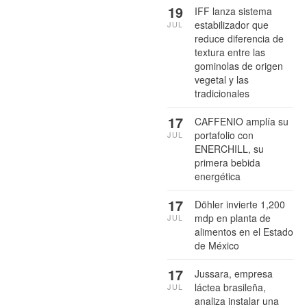
19
IFF lanza sistema
estabilizador que
JUL
reduce diferencia de
textura entre las
gominolas de origen
vegetal y las
tradicionales
17
CAFFENIO amplía su
portafolio con
JUL
ENERCHILL, su
primera bebida
energética
17
Döhler invierte 1,200
mdp en planta de
JUL
alimentos en el Estado
de México
17
Jussara, empresa
láctea brasileña,
JUL
analiza instalar una