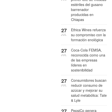
estériles del gusano
barrenador
producidas en
Chiapas
27
Ethica Wines refuerza
su compromiso con la
JUL
formación enológica
27
Coca-Cola FEMSA,
reconocida como una
JUL
de las empresas
líderes en
sostenibilidad
27
Consumidores buscan
reducir consumo de
JUL
azúcar y mejorar su
salud metabólica: Tate
& Lyle
27
PepsiCo genera