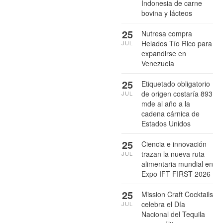
Indonesia de carne
bovina y lácteos
25
Nutresa compra
Helados Tío Rico para
JUL
expandirse en
Venezuela
25
Etiquetado obligatorio
de origen costaría 893
JUL
mde al año a la
cadena cárnica de
Estados Unidos
25
Ciencia e innovación
trazan la nueva ruta
JUL
alimentaria mundial en
Expo IFT FIRST 2026
25
Mission Craft Cocktails
celebra el Día
JUL
Nacional del Tequila