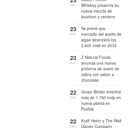
Whiskey presenta su
JUL
nueva mezcla de
bourbon y centeno
23
Se prevé que
mercado del aceite de
JUL
algas alcanzará los
3,400 mdd en 2033
23
Z Natural Foods
anuncia una nueva
JUL
proteína de suero de
cabra con sabor a
chocolate
22
Grupo Bimbo invertirá
más de 1,760 mdp en
JUL
nueva planta en
Puebla
22
Kraft Heinz y The Walt
Disney Company
JUL