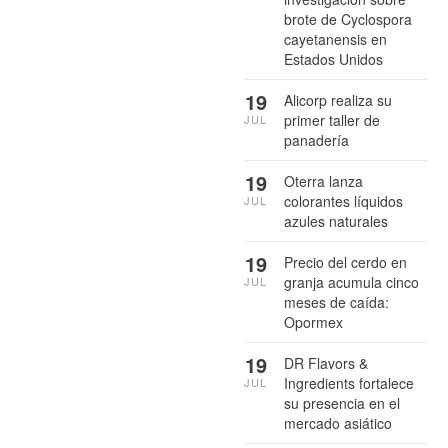
brote de Cyclospora
cayetanensis en
Estados Unidos
19
Alicorp realiza su
primer taller de
JUL
panadería
19
Oterra lanza
colorantes líquidos
JUL
azules naturales
19
Precio del cerdo en
granja acumula cinco
JUL
meses de caída:
Opormex
19
DR Flavors &
Ingredients fortalece
JUL
su presencia en el
mercado asiático