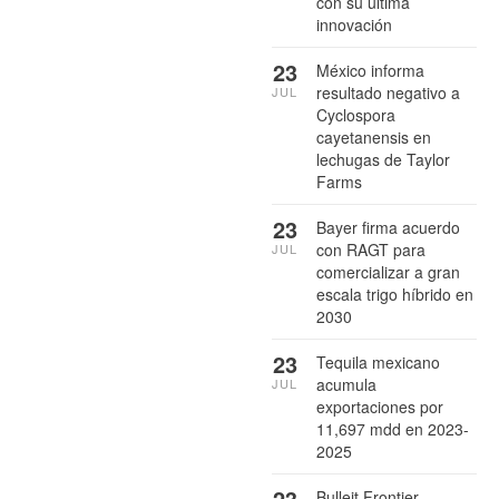
con su última
innovación
23
México informa
resultado negativo a
JUL
Cyclospora
cayetanensis en
lechugas de Taylor
Farms
23
Bayer firma acuerdo
con RAGT para
JUL
comercializar a gran
escala trigo híbrido en
2030
23
Tequila mexicano
acumula
JUL
exportaciones por
11,697 mdd en 2023-
2025
23
Bulleit Frontier