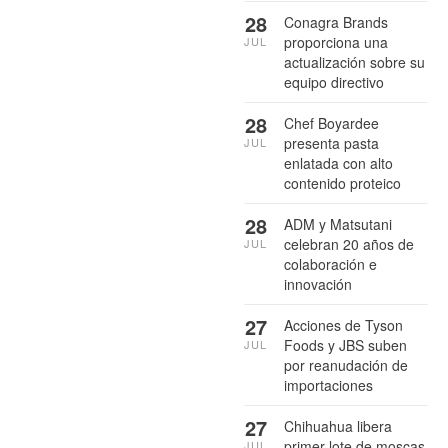
28
Conagra Brands
proporciona una
JUL
actualización sobre su
equipo directivo
28
Chef Boyardee
presenta pasta
JUL
enlatada con alto
contenido proteico
28
ADM y Matsutani
celebran 20 años de
JUL
colaboración e
innovación
27
Acciones de Tyson
Foods y JBS suben
JUL
por reanudación de
importaciones
27
Chihuahua libera
primer lote de moscas
JUL