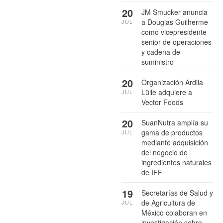
20
JM Smucker anuncia
a Douglas Guilherme
JUL
como vicepresidente
senior de operaciones
y cadena de
suministro
20
Organización Ardila
Lülle adquiere a
JUL
Vector Foods
20
SuanNutra amplía su
gama de productos
JUL
mediante adquisición
del negocio de
ingredientes naturales
de IFF
19
Secretarías de Salud y
de Agricultura de
JUL
México colaboran en
investigación sobre