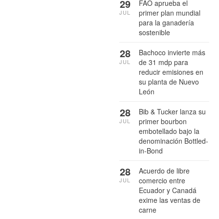
29
FAO aprueba el
primer plan mundial
JUL
para la ganadería
sostenible
28
Bachoco invierte más
de 31 mdp para
JUL
reducir emisiones en
su planta de Nuevo
León
28
Bib & Tucker lanza su
primer bourbon
JUL
embotellado bajo la
denominación Bottled-
in-Bond
28
Acuerdo de libre
comercio entre
JUL
Ecuador y Canadá
exime las ventas de
carne