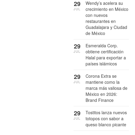
29
Wendy’s acelera su
crecimiento en México
JUL
con nuevos
restaurantes en
Guadalajara y Ciudad
de México
29
Esmeralda Corp.
obtiene certificación
JUL
Halal para exportar a
países islámicos
29
Corona Extra se
mantiene como la
JUL
marca más valiosa de
México en 2026:
Brand Finance
29
Tostitos lanza nuevos
totopos con sabor a
JUL
queso blanco picante