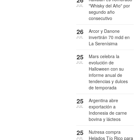
"Whisky del Año" por
JUL
segundo año
consecutivo
26
Arcor y Danone
invertirán 70 mdd en
JUL
La Serenísima
25
Mars celebra la
evolución de
JUL
Halloween con su
informe anual de
tendencias y dulces
de temporada
25
Argentina abre
exportación a
JUL
Indonesia de carne
bovina y lácteos
25
Nutresa compra
Helados Tío Rico para
JUL