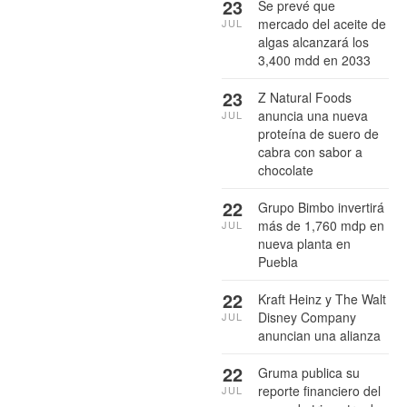
23
Se prevé que
mercado del aceite de
JUL
algas alcanzará los
3,400 mdd en 2033
23
Z Natural Foods
anuncia una nueva
JUL
proteína de suero de
cabra con sabor a
chocolate
22
Grupo Bimbo invertirá
más de 1,760 mdp en
JUL
nueva planta en
Puebla
22
Kraft Heinz y The Walt
Disney Company
JUL
anuncian una alianza
22
Gruma publica su
reporte financiero del
JUL