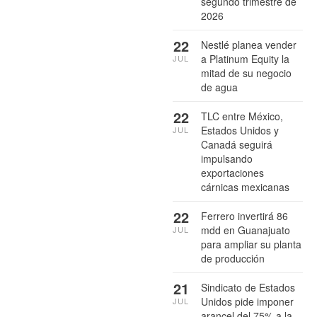
segundo trimestre de
2026
22
Nestlé planea vender
a Platinum Equity la
JUL
mitad de su negocio
de agua
22
TLC entre México,
Estados Unidos y
JUL
Canadá seguirá
impulsando
exportaciones
cárnicas mexicanas
22
Ferrero invertirá 86
mdd en Guanajuato
JUL
para ampliar su planta
de producción
21
Sindicato de Estados
Unidos pide imponer
JUL
arancel del 75% a la