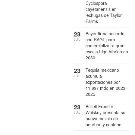
Cyclospora
cayetanensis en
lechugas de Taylor
Farms
23
Bayer firma acuerdo
con RAGT para
JUL
comercializar a gran
escala trigo híbrido en
2030
23
Tequila mexicano
acumula
JUL
exportaciones por
11,697 mdd en 2023-
2025
23
Bulleit Frontier
Whiskey presenta su
JUL
nueva mezcla de
bourbon y centeno