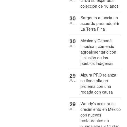
lanza su esperada
colección de 10 años
30
Sargento anuncia un
acuerdo para adquirir
JUL
La Terra Fina
30
México y Canadá
impulsan comercio
JUL
agroalimentario con
inclusión de los
pueblos indígenas
29
Alpura PRO relanza
su línea alta en
JUL
proteína con una
rodada con causa
29
Wendy’s acelera su
crecimiento en México
JUL
con nuevos
restaurantes en
Guadalajara y Ciudad