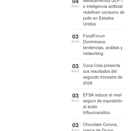
04
Medicamentos GLP-1
e inteligencia artificial
AGO
redefinen consumo de
pollo en Estados
Unidos
03
FoodForum
Dominicana:
AGO
tendencias, análisis y
networking
03
Coca-Cola presenta
sus resultados del
AGO
segundo trimestre de
2026
03
EFSA reduce el nivel
seguro de exposición
AGO
al ácido
trifluoroacético
03
Chocolate Corona,
marca de Grupo
AGO