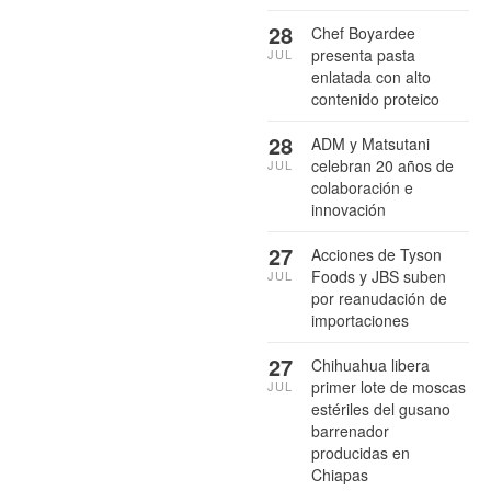
28
Chef Boyardee
presenta pasta
JUL
enlatada con alto
contenido proteico
28
ADM y Matsutani
celebran 20 años de
JUL
colaboración e
innovación
27
Acciones de Tyson
Foods y JBS suben
JUL
por reanudación de
importaciones
27
Chihuahua libera
primer lote de moscas
JUL
estériles del gusano
barrenador
producidas en
Chiapas