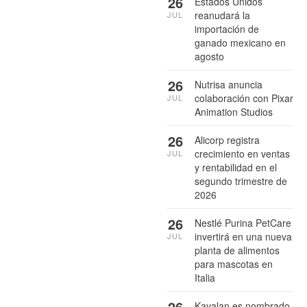
26
Estados Unidos
reanudará la
JUL
importación de
ganado mexicano en
agosto
26
Nutrisa anuncia
colaboración con Pixar
JUL
Animation Studios
26
Alicorp registra
crecimiento en ventas
JUL
y rentabilidad en el
segundo trimestre de
2026
26
Nestlé Purina PetCare
invertirá en una nueva
JUL
planta de alimentos
para mascotas en
Italia
26
Kavalan es nombrado