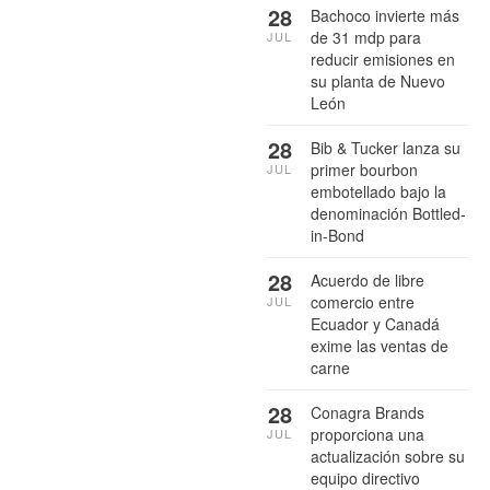
28
Bachoco invierte más
de 31 mdp para
JUL
reducir emisiones en
su planta de Nuevo
León
28
Bib & Tucker lanza su
primer bourbon
JUL
embotellado bajo la
denominación Bottled-
in-Bond
28
Acuerdo de libre
comercio entre
JUL
Ecuador y Canadá
exime las ventas de
carne
28
Conagra Brands
proporciona una
JUL
actualización sobre su
equipo directivo