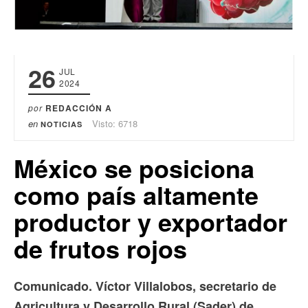
26
JUL
2024
por
REDACCIÓN A
en
Visto: 6718
NOTICIAS
México se posiciona
como país altamente
productor y exportador
de frutos rojos
Comunicado. Víctor Villalobos, secretario de
Agricultura y Desarrollo Rural (Sader) de