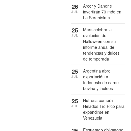
26
Arcor y Danone
invertirán 70 mdd en
JUL
La Serenísima
25
Mars celebra la
evolución de
JUL
Halloween con su
informe anual de
tendencias y dulces
de temporada
25
Argentina abre
exportación a
JUL
Indonesia de carne
bovina y lácteos
25
Nutresa compra
Helados Tío Rico para
JUL
expandirse en
Venezuela
25
Etiquetado obligatorio