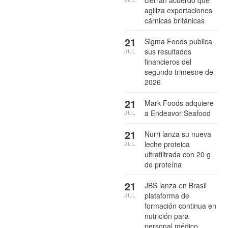
agiliza exportaciones
cárnicas británicas
21
Sigma Foods publica
sus resultados
JUL
financieros del
segundo trimestre de
2026
21
Mark Foods adquiere
a Endeavor Seafood
JUL
21
Nurri lanza su nueva
leche proteica
JUL
ultrafiltrada con 20 g
de proteína
21
JBS lanza en Brasil
plataforma de
JUL
formación continua en
nutrición para
personal médico