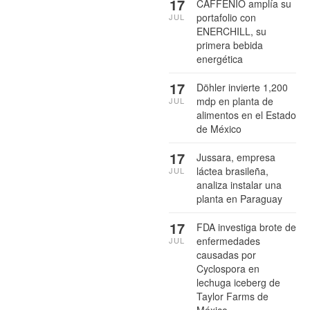
17
CAFFENIO amplía su
portafolio con
JUL
ENERCHILL, su
primera bebida
energética
17
Döhler invierte 1,200
mdp en planta de
JUL
alimentos en el Estado
de México
17
Jussara, empresa
láctea brasileña,
JUL
analiza instalar una
planta en Paraguay
17
FDA investiga brote de
enfermedades
JUL
causadas por
Cyclospora en
lechuga iceberg de
Taylor Farms de
México