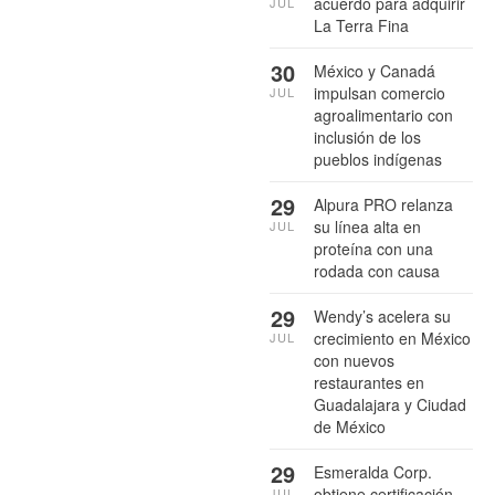
acuerdo para adquirir
JUL
La Terra Fina
30
México y Canadá
impulsan comercio
JUL
agroalimentario con
inclusión de los
pueblos indígenas
29
Alpura PRO relanza
su línea alta en
JUL
proteína con una
rodada con causa
29
Wendy’s acelera su
crecimiento en México
JUL
con nuevos
restaurantes en
Guadalajara y Ciudad
de México
29
Esmeralda Corp.
obtiene certificación
JUL