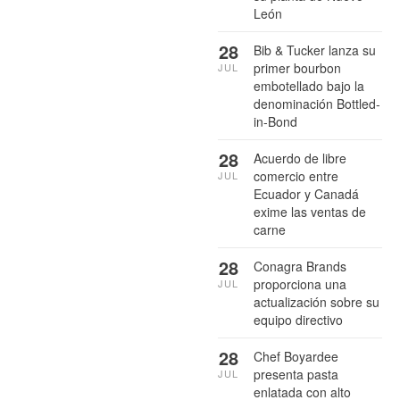
León
28
Bib & Tucker lanza su
primer bourbon
JUL
embotellado bajo la
denominación Bottled-
in-Bond
28
Acuerdo de libre
comercio entre
JUL
Ecuador y Canadá
exime las ventas de
carne
28
Conagra Brands
proporciona una
JUL
actualización sobre su
equipo directivo
28
Chef Boyardee
presenta pasta
JUL
enlatada con alto