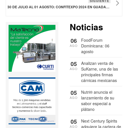
SIGUIENTE
30 DE JULIO AL 01 AGOSTO: CONFITEXPO 2024 EN GUADALAJARA, MÉXICO
Noticias
06
FoodForum
Dominicana: 06
AGO
agosto
05
Analizan venta de
SuKarne, una de las
AGO
principales firmas
cárnicas mexicanas
05
Nutri® anuncia el
lanzamiento de su
AGO
sabor especial a
plátano
05
Next Century Spirits
adquiere la cartera de
AGO