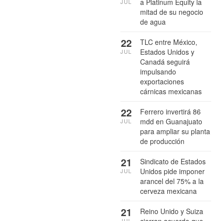
a Platinum Equity la
JUL
mitad de su negocio
de agua
22
TLC entre México,
Estados Unidos y
JUL
Canadá seguirá
impulsando
exportaciones
cárnicas mexicanas
22
Ferrero invertirá 86
mdd en Guanajuato
JUL
para ampliar su planta
de producción
21
Sindicato de Estados
Unidos pide imponer
JUL
arancel del 75% a la
cerveza mexicana
21
Reino Unido y Suiza
cierran acuerdo que
JUL