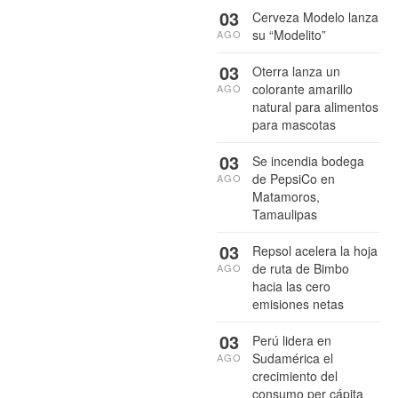
03
Cerveza Modelo lanza
su “Modelito”
AGO
03
Oterra lanza un
colorante amarillo
AGO
natural para alimentos
para mascotas
03
Se incendia bodega
de PepsiCo en
AGO
Matamoros,
Tamaulipas
03
Repsol acelera la hoja
de ruta de Bimbo
AGO
hacia las cero
emisiones netas
03
Perú lidera en
Sudamérica el
AGO
crecimiento del
consumo per cápita