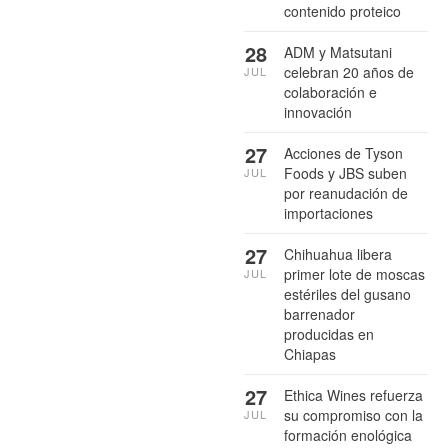
contenido proteico
28
ADM y Matsutani
celebran 20 años de
JUL
colaboración e
innovación
27
Acciones de Tyson
Foods y JBS suben
JUL
por reanudación de
importaciones
27
Chihuahua libera
primer lote de moscas
JUL
estériles del gusano
barrenador
producidas en
Chiapas
27
Ethica Wines refuerza
su compromiso con la
JUL
formación enológica