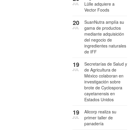
Lülle adquiere a
JUL
Vector Foods
20
SuanNutra amplía su
gama de productos
JUL
mediante adquisición
del negocio de
ingredientes naturales
de IFF
19
Secretarías de Salud y
de Agricultura de
JUL
México colaboran en
investigación sobre
brote de Cyclospora
cayetanensis en
Estados Unidos
19
Alicorp realiza su
primer taller de
JUL
panadería