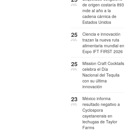
de origen costaría 893
JUL
mde al año a la
cadena cárnica de
Estados Unidos
25
Ciencia e innovación
trazan la nueva ruta
JUL
alimentaria mundial en
Expo IFT FIRST 2026
25
Mission Craft Cocktails
celebra el Día
JUL
Nacional del Tequila
con su última
innovación
23
México informa
resultado negativo a
JUL
Cyclospora
cayetanensis en
lechugas de Taylor
Farms