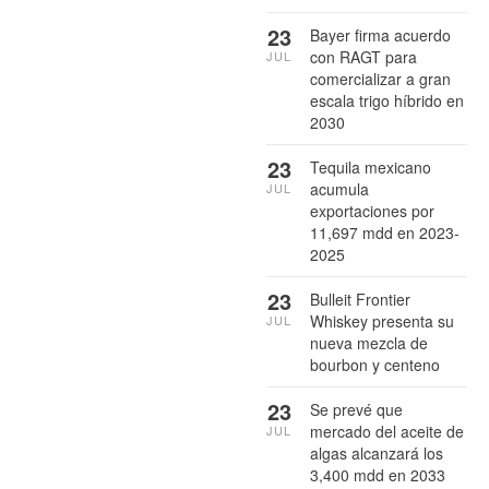
23
Bayer firma acuerdo
con RAGT para
JUL
comercializar a gran
escala trigo híbrido en
2030
23
Tequila mexicano
acumula
JUL
exportaciones por
11,697 mdd en 2023-
2025
23
Bulleit Frontier
Whiskey presenta su
JUL
nueva mezcla de
bourbon y centeno
23
Se prevé que
mercado del aceite de
JUL
algas alcanzará los
3,400 mdd en 2033