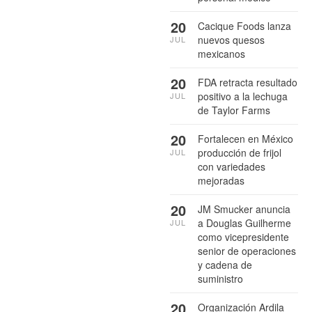
20
Cacique Foods lanza
nuevos quesos
JUL
mexicanos
20
FDA retracta resultado
positivo a la lechuga
JUL
de Taylor Farms
20
Fortalecen en México
producción de frijol
JUL
con variedades
mejoradas
20
JM Smucker anuncia
a Douglas Guilherme
JUL
como vicepresidente
senior de operaciones
y cadena de
suministro
20
Organización Ardila