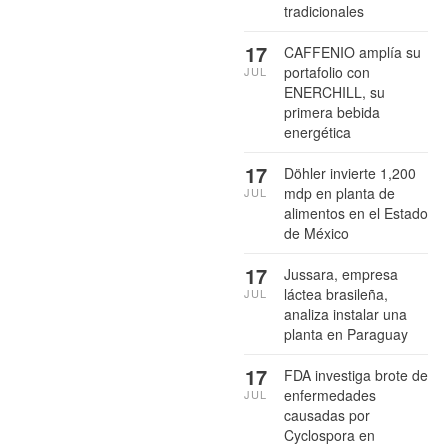
tradicionales
17
CAFFENIO amplía su
portafolio con
JUL
ENERCHILL, su
primera bebida
energética
17
Döhler invierte 1,200
mdp en planta de
JUL
alimentos en el Estado
de México
17
Jussara, empresa
láctea brasileña,
JUL
analiza instalar una
planta en Paraguay
17
FDA investiga brote de
enfermedades
JUL
causadas por
Cyclospora en