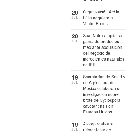
20
Organización Ardila
Lülle adquiere a
JUL
Vector Foods
20
SuanNutra amplía su
gama de productos
JUL
mediante adquisición
del negocio de
ingredientes naturales
de IFF
19
Secretarías de Salud y
de Agricultura de
JUL
México colaboran en
investigación sobre
brote de Cyclospora
cayetanensis en
Estados Unidos
19
Alicorp realiza su
primer taller de
JUL