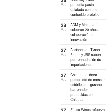
presenta pasta
JUL
enlatada con alto
contenido proteico
28
ADM y Matsutani
celebran 20 años de
JUL
colaboración e
innovación
27
Acciones de Tyson
Foods y JBS suben
JUL
por reanudación de
importaciones
27
Chihuahua libera
primer lote de moscas
JUL
estériles del gusano
barrenador
producidas en
Chiapas
27
Ethica Wines refuerza