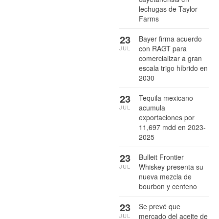
lechugas de Taylor
Farms
23
Bayer firma acuerdo
con RAGT para
JUL
comercializar a gran
escala trigo híbrido en
2030
23
Tequila mexicano
acumula
JUL
exportaciones por
11,697 mdd en 2023-
2025
23
Bulleit Frontier
Whiskey presenta su
JUL
nueva mezcla de
bourbon y centeno
23
Se prevé que
mercado del aceite de
JUL