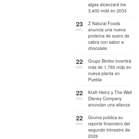
algas alcanzará los
3,400 mdd en 2033
23
Z Natural Foods
anuncia una nueva
JUL
proteína de suero de
cabra con sabor a
chocolate
22
Grupo Bimbo invertirá
más de 1,760 mdp en
JUL
nueva planta en
Puebla
22
Kraft Heinz y The Walt
Disney Company
JUL
anuncian una alianza
22
Gruma publica su
reporte financiero del
JUL
segundo trimestre de
2026