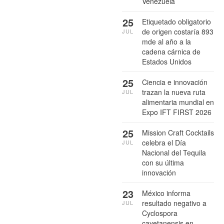
Venezuela
25
Etiquetado obligatorio
de origen costaría 893
JUL
mde al año a la
cadena cárnica de
Estados Unidos
25
Ciencia e innovación
trazan la nueva ruta
JUL
alimentaria mundial en
Expo IFT FIRST 2026
25
Mission Craft Cocktails
celebra el Día
JUL
Nacional del Tequila
con su última
innovación
23
México informa
resultado negativo a
JUL
Cyclospora
cayetanensis en