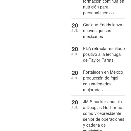
formación continua en
nutrición para
personal médico
20
Cacique Foods lanza
nuevos quesos
JUL
mexicanos
20
FDA retracta resultado
positivo a la lechuga
JUL
de Taylor Farms
20
Fortalecen en México
producción de frijol
JUL
con variedades
mejoradas
20
JM Smucker anuncia
a Douglas Guilherme
JUL
como vicepresidente
senior de operaciones
y cadena de
suministro