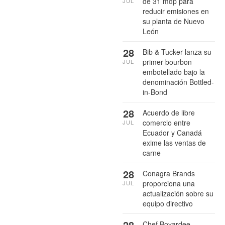
de 31 mdp para
JUL
reducir emisiones en
su planta de Nuevo
León
28
Bib & Tucker lanza su
primer bourbon
JUL
embotellado bajo la
denominación Bottled-
in-Bond
28
Acuerdo de libre
comercio entre
JUL
Ecuador y Canadá
exime las ventas de
carne
28
Conagra Brands
proporciona una
JUL
actualización sobre su
equipo directivo
28
Chef Boyardee