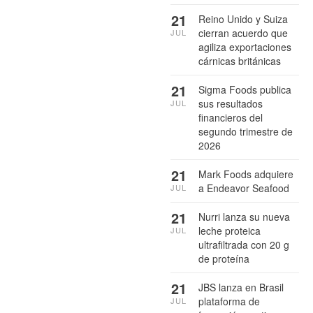
21
Reino Unido y Suiza
cierran acuerdo que
JUL
agiliza exportaciones
cárnicas británicas
21
Sigma Foods publica
sus resultados
JUL
financieros del
segundo trimestre de
2026
21
Mark Foods adquiere
a Endeavor Seafood
JUL
21
Nurri lanza su nueva
leche proteica
JUL
ultrafiltrada con 20 g
de proteína
21
JBS lanza en Brasil
plataforma de
JUL