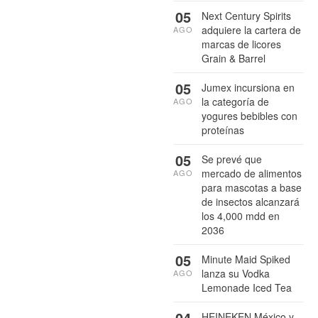
05
Next Century Spirits
adquiere la cartera de
AGO
marcas de licores
Grain & Barrel
05
Jumex incursiona en
la categoría de
AGO
yogures bebibles con
proteínas
05
Se prevé que
mercado de alimentos
AGO
para mascotas a base
de insectos alcanzará
los 4,000 mdd en
2036
05
Minute Maid Spiked
lanza su Vodka
AGO
Lemonade Iced Tea
04
HEINEKEN México y