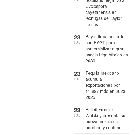
resultado negativo a
Cyclospora
cayetanensis en
lechugas de Taylor
Farms
23
Bayer firma acuerdo
con RAGT para
JUL
comercializar a gran
escala trigo híbrido en
2030
23
Tequila mexicano
acumula
JUL
exportaciones por
11,697 mdd en 2023-
2025
23
Bulleit Frontier
Whiskey presenta su
JUL
nueva mezcla de
bourbon y centeno