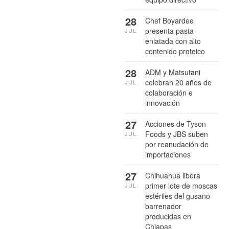
28
Chef Boyardee
presenta pasta
JUL
enlatada con alto
contenido proteico
28
ADM y Matsutani
celebran 20 años de
JUL
colaboración e
innovación
27
Acciones de Tyson
Foods y JBS suben
JUL
por reanudación de
importaciones
27
Chihuahua libera
primer lote de moscas
JUL
estériles del gusano
barrenador
producidas en
Chiapas