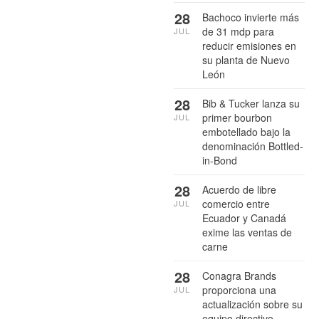
28
Bachoco invierte más
de 31 mdp para
JUL
reducir emisiones en
su planta de Nuevo
León
28
Bib & Tucker lanza su
primer bourbon
JUL
embotellado bajo la
denominación Bottled-
in-Bond
28
Acuerdo de libre
comercio entre
JUL
Ecuador y Canadá
exime las ventas de
carne
28
Conagra Brands
proporciona una
JUL
actualización sobre su
equipo directivo