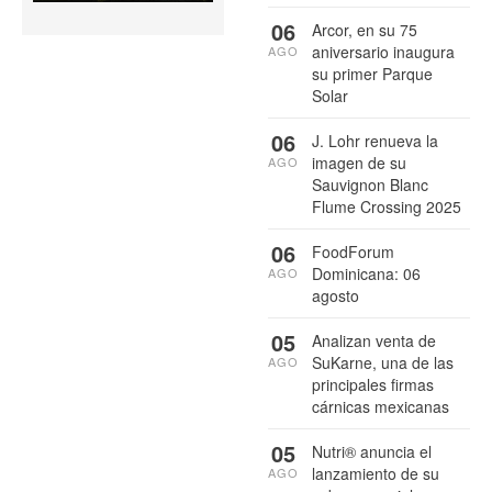
06
Arcor, en su 75
aniversario inaugura
AGO
su primer Parque
Solar
06
J. Lohr renueva la
imagen de su
AGO
Sauvignon Blanc
Flume Crossing 2025
06
FoodForum
Dominicana: 06
AGO
agosto
05
Analizan venta de
SuKarne, una de las
AGO
principales firmas
cárnicas mexicanas
05
Nutri® anuncia el
lanzamiento de su
AGO