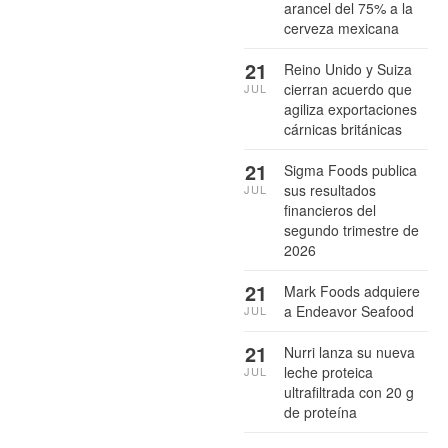
arancel del 75% a la
cerveza mexicana
21
Reino Unido y Suiza
cierran acuerdo que
JUL
agiliza exportaciones
cárnicas británicas
21
Sigma Foods publica
sus resultados
JUL
financieros del
segundo trimestre de
2026
21
Mark Foods adquiere
a Endeavor Seafood
JUL
21
Nurri lanza su nueva
leche proteica
JUL
ultrafiltrada con 20 g
de proteína