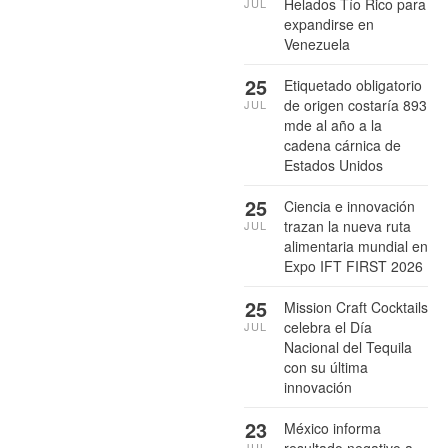
Helados Tío Rico para
JUL
expandirse en
Venezuela
25
Etiquetado obligatorio
de origen costaría 893
JUL
mde al año a la
cadena cárnica de
Estados Unidos
25
Ciencia e innovación
trazan la nueva ruta
JUL
alimentaria mundial en
Expo IFT FIRST 2026
25
Mission Craft Cocktails
celebra el Día
JUL
Nacional del Tequila
con su última
innovación
23
México informa
JUL