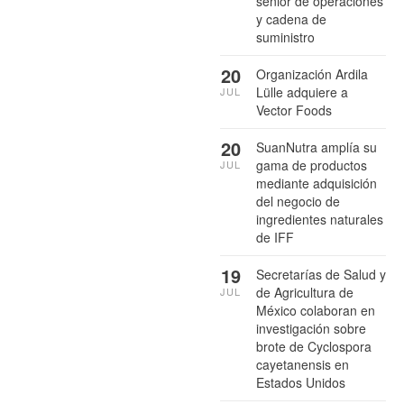
senior de operaciones
y cadena de
suministro
20
Organización Ardila
Lülle adquiere a
JUL
Vector Foods
20
SuanNutra amplía su
gama de productos
JUL
mediante adquisición
del negocio de
ingredientes naturales
de IFF
19
Secretarías de Salud y
de Agricultura de
JUL
México colaboran en
investigación sobre
brote de Cyclospora
cayetanensis en
Estados Unidos