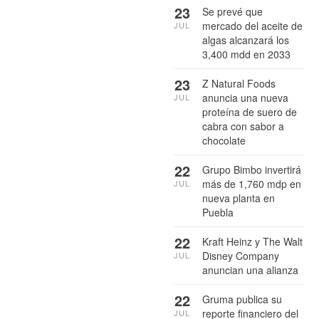
23
Se prevé que
mercado del aceite de
JUL
algas alcanzará los
3,400 mdd en 2033
23
Z Natural Foods
anuncia una nueva
JUL
proteína de suero de
cabra con sabor a
chocolate
22
Grupo Bimbo invertirá
más de 1,760 mdp en
JUL
nueva planta en
Puebla
22
Kraft Heinz y The Walt
Disney Company
JUL
anuncian una alianza
22
Gruma publica su
reporte financiero del
JUL