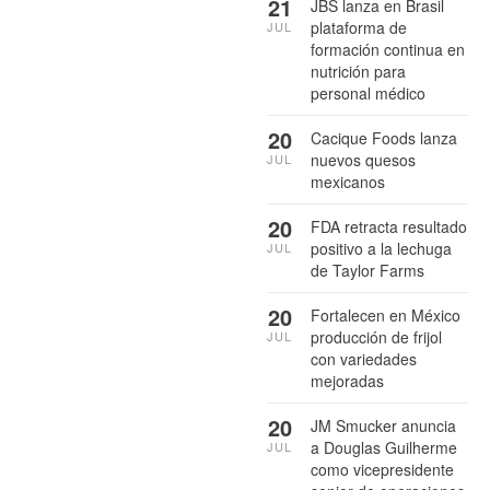
21
JBS lanza en Brasil
plataforma de
JUL
formación continua en
nutrición para
personal médico
20
Cacique Foods lanza
nuevos quesos
JUL
mexicanos
20
FDA retracta resultado
positivo a la lechuga
JUL
de Taylor Farms
20
Fortalecen en México
producción de frijol
JUL
con variedades
mejoradas
20
JM Smucker anuncia
a Douglas Guilherme
JUL
como vicepresidente