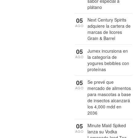
sabor especial a
plátano
05
Next Century Spirits
adquiere la cartera de
AGO
marcas de licores
Grain & Barrel
05
Jumex incursiona en
la categoría de
AGO
yogures bebibles con
proteínas
05
Se prevé que
mercado de alimentos
AGO
para mascotas a base
de insectos alcanzará
los 4,000 mdd en
2036
05
Minute Maid Spiked
lanza su Vodka
AGO
Lemonade Iced Tea