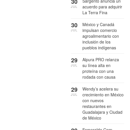
30
Sargento anuncia un
acuerdo para adquirir
JUL
La Terra Fina
30
México y Canadá
impulsan comercio
JUL
agroalimentario con
inclusión de los
pueblos indígenas
29
Alpura PRO relanza
su línea alta en
JUL
proteína con una
rodada con causa
29
Wendy’s acelera su
crecimiento en México
JUL
con nuevos
restaurantes en
Guadalajara y Ciudad
de México
Esmeralda Corp.