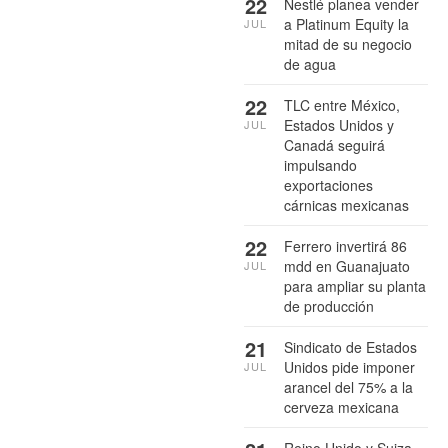
22
Nestlé planea vender
a Platinum Equity la
JUL
mitad de su negocio
de agua
22
TLC entre México,
Estados Unidos y
JUL
Canadá seguirá
impulsando
exportaciones
cárnicas mexicanas
22
Ferrero invertirá 86
mdd en Guanajuato
JUL
para ampliar su planta
de producción
21
Sindicato de Estados
Unidos pide imponer
JUL
arancel del 75% a la
cerveza mexicana