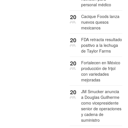
personal médico
20
Cacique Foods lanza
nuevos quesos
JUL
mexicanos
20
FDA retracta resultado
positivo a la lechuga
JUL
de Taylor Farms
20
Fortalecen en México
producción de frijol
JUL
con variedades
mejoradas
20
JM Smucker anuncia
a Douglas Guilherme
JUL
como vicepresidente
senior de operaciones
y cadena de
suministro