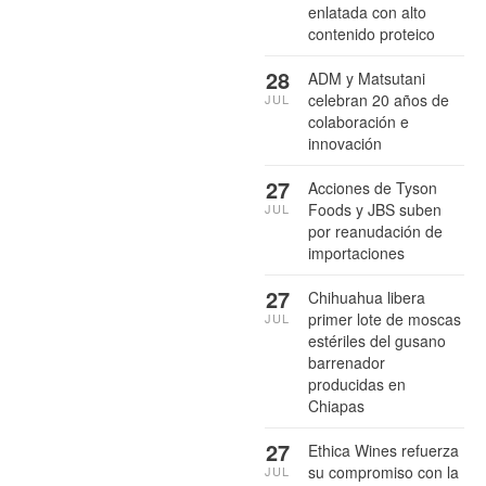
enlatada con alto
contenido proteico
28
ADM y Matsutani
celebran 20 años de
JUL
colaboración e
innovación
27
Acciones de Tyson
Foods y JBS suben
JUL
por reanudación de
importaciones
27
Chihuahua libera
primer lote de moscas
JUL
estériles del gusano
barrenador
producidas en
Chiapas
27
Ethica Wines refuerza
su compromiso con la
JUL