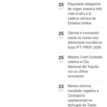
25
Etiquetado obligatorio
de origen costaría 893
JUL
mde al año a la
cadena cárnica de
Estados Unidos
25
Ciencia e innovación
trazan la nueva ruta
JUL
alimentaria mundial en
Expo IFT FIRST 2026
25
Mission Craft Cocktails
celebra el Día
JUL
Nacional del Tequila
con su última
innovación
23
México informa
resultado negativo a
JUL
Cyclospora
cayetanensis en
lechugas de Taylor