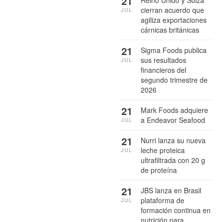
21
Reino Unido y Suiza
cierran acuerdo que
JUL
agiliza exportaciones
cárnicas británicas
21
Sigma Foods publica
sus resultados
JUL
financieros del
segundo trimestre de
2026
21
Mark Foods adquiere
a Endeavor Seafood
JUL
21
Nurri lanza su nueva
leche proteica
JUL
ultrafiltrada con 20 g
de proteína
21
JBS lanza en Brasil
plataforma de
JUL
formación continua en
nutrición para