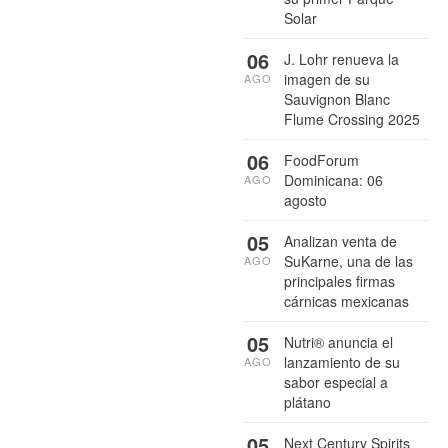
Solar
06
J. Lohr renueva la
imagen de su
AGO
Sauvignon Blanc
Flume Crossing 2025
06
FoodForum
Dominicana: 06
AGO
agosto
05
Analizan venta de
SuKarne, una de las
AGO
principales firmas
cárnicas mexicanas
05
Nutri® anuncia el
lanzamiento de su
AGO
sabor especial a
plátano
05
Next Century Spirits