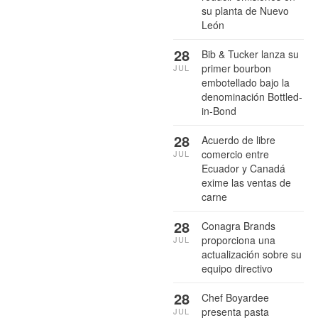
su planta de Nuevo
León
28
Bib & Tucker lanza su
primer bourbon
JUL
embotellado bajo la
denominación Bottled-
in-Bond
28
Acuerdo de libre
comercio entre
JUL
Ecuador y Canadá
exime las ventas de
carne
28
Conagra Brands
proporciona una
JUL
actualización sobre su
equipo directivo
28
Chef Boyardee
presenta pasta
JUL