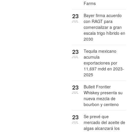
Farms
23
Bayer firma acuerdo
con RAGT para
JUL
comercializar a gran
escala trigo híbrido en
2030
23
Tequila mexicano
acumula
JUL
exportaciones por
11,697 mdd en 2023-
2025
23
Bulleit Frontier
Whiskey presenta su
JUL
nueva mezcla de
bourbon y centeno
23
Se prevé que
mercado del aceite de
JUL
algas alcanzará los