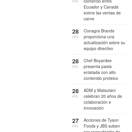
comercio entre
JUL
Ecuador y Canadá
exime las ventas de
carne
28
Conagra Brands
proporciona una
JUL
actualización sobre su
equipo directivo
28
Chef Boyardee
presenta pasta
JUL
enlatada con alto
contenido proteico
28
ADM y Matsutani
celebran 20 años de
JUL
colaboración e
innovación
27
Acciones de Tyson
Foods y JBS suben
JUL
por reanudación de