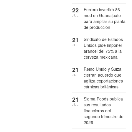
22
Ferrero invertirá 86
mdd en Guanajuato
JUL
para ampliar su planta
de producción
21
Sindicato de Estados
Unidos pide imponer
JUL
arancel del 75% a la
cerveza mexicana
21
Reino Unido y Suiza
cierran acuerdo que
JUL
agiliza exportaciones
cárnicas británicas
21
Sigma Foods publica
sus resultados
JUL
financieros del
segundo trimestre de
2026