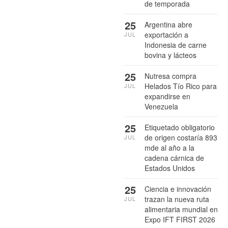
de temporada
25
Argentina abre
exportación a
JUL
Indonesia de carne
bovina y lácteos
25
Nutresa compra
Helados Tío Rico para
JUL
expandirse en
Venezuela
25
Etiquetado obligatorio
de origen costaría 893
JUL
mde al año a la
cadena cárnica de
Estados Unidos
25
Ciencia e innovación
trazan la nueva ruta
JUL
alimentaria mundial en
Expo IFT FIRST 2026