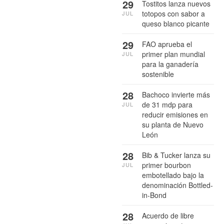
29
Tostitos lanza nuevos
totopos con sabor a
JUL
queso blanco picante
29
FAO aprueba el
primer plan mundial
JUL
para la ganadería
sostenible
28
Bachoco invierte más
de 31 mdp para
JUL
reducir emisiones en
su planta de Nuevo
León
28
Bib & Tucker lanza su
primer bourbon
JUL
embotellado bajo la
denominación Bottled-
in-Bond
28
Acuerdo de libre