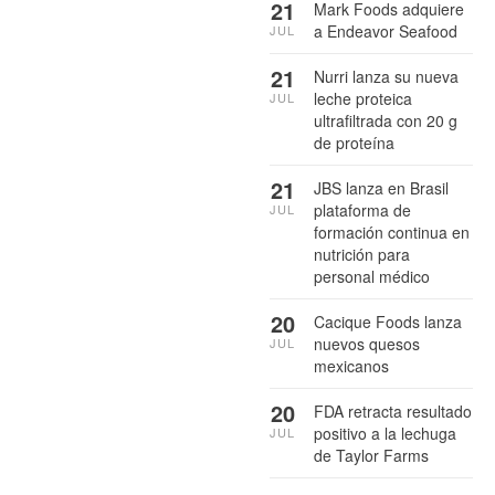
21
Mark Foods adquiere
a Endeavor Seafood
JUL
21
Nurri lanza su nueva
leche proteica
JUL
ultrafiltrada con 20 g
de proteína
21
JBS lanza en Brasil
plataforma de
JUL
formación continua en
nutrición para
personal médico
20
Cacique Foods lanza
nuevos quesos
JUL
mexicanos
20
FDA retracta resultado
positivo a la lechuga
JUL
de Taylor Farms