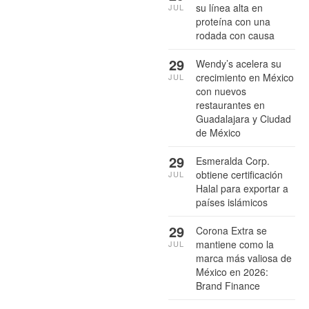
su línea alta en
JUL
proteína con una
rodada con causa
29
Wendy’s acelera su
crecimiento en México
JUL
con nuevos
restaurantes en
Guadalajara y Ciudad
de México
29
Esmeralda Corp.
obtiene certificación
JUL
Halal para exportar a
países islámicos
29
Corona Extra se
mantiene como la
JUL
marca más valiosa de
México en 2026:
Brand Finance