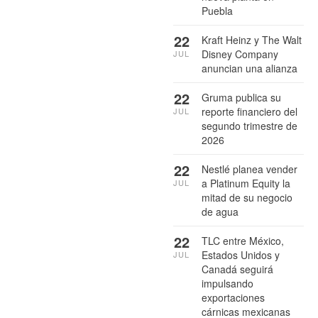
Puebla
22
Kraft Heinz y The Walt
Disney Company
JUL
anuncian una alianza
22
Gruma publica su
reporte financiero del
JUL
segundo trimestre de
2026
22
Nestlé planea vender
a Platinum Equity la
JUL
mitad de su negocio
de agua
22
TLC entre México,
Estados Unidos y
JUL
Canadá seguirá
impulsando
exportaciones
cárnicas mexicanas