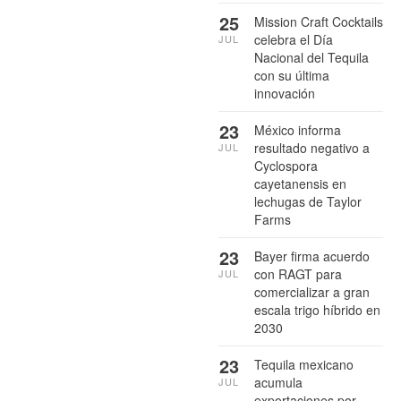
25
Mission Craft Cocktails
celebra el Día
JUL
Nacional del Tequila
con su última
innovación
23
México informa
resultado negativo a
JUL
Cyclospora
cayetanensis en
lechugas de Taylor
Farms
23
Bayer firma acuerdo
con RAGT para
JUL
comercializar a gran
escala trigo híbrido en
2030
23
Tequila mexicano
acumula
JUL
exportaciones por