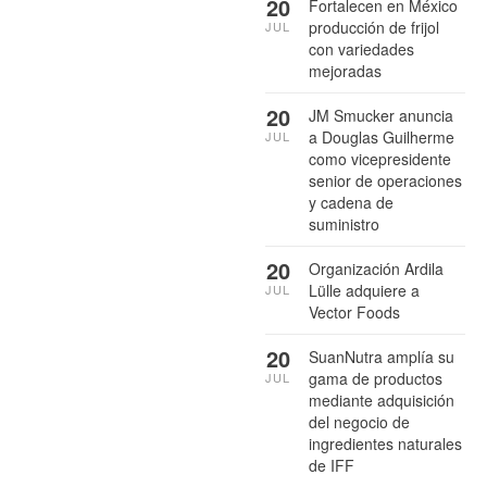
20
Fortalecen en México
producción de frijol
JUL
con variedades
mejoradas
20
JM Smucker anuncia
a Douglas Guilherme
JUL
como vicepresidente
senior de operaciones
y cadena de
suministro
20
Organización Ardila
Lülle adquiere a
JUL
Vector Foods
20
SuanNutra amplía su
gama de productos
JUL
mediante adquisición
del negocio de
ingredientes naturales
de IFF