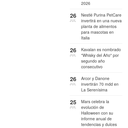
2026
26
Nestlé Purina PetCare
invertirá en una nueva
JUL
planta de alimentos
para mascotas en
Italia
26
Kavalan es nombrado
"Whisky del Año" por
JUL
segundo año
consecutivo
26
Arcor y Danone
invertirán 70 mdd en
JUL
La Serenísima
25
Mars celebra la
evolución de
JUL
Halloween con su
informe anual de
tendencias y dulces