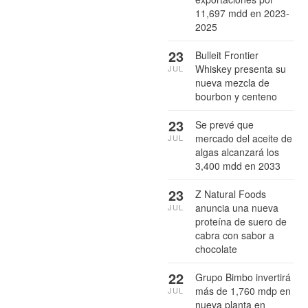
11,697 mdd en 2023-
2025
23
Bulleit Frontier
Whiskey presenta su
JUL
nueva mezcla de
bourbon y centeno
23
Se prevé que
mercado del aceite de
JUL
algas alcanzará los
3,400 mdd en 2033
23
Z Natural Foods
anuncia una nueva
JUL
proteína de suero de
cabra con sabor a
chocolate
22
Grupo Bimbo invertirá
más de 1,760 mdp en
JUL
nueva planta en