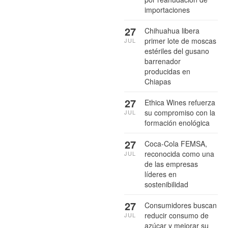
importaciones
27
Chihuahua libera
primer lote de moscas
JUL
estériles del gusano
barrenador
producidas en
Chiapas
27
Ethica Wines refuerza
su compromiso con la
JUL
formación enológica
27
Coca-Cola FEMSA,
reconocida como una
JUL
de las empresas
líderes en
sostenibilidad
27
Consumidores buscan
reducir consumo de
JUL
azúcar y mejorar su