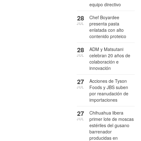
equipo directivo
28
Chef Boyardee
presenta pasta
JUL
enlatada con alto
contenido proteico
28
ADM y Matsutani
celebran 20 años de
JUL
colaboración e
innovación
27
Acciones de Tyson
Foods y JBS suben
JUL
por reanudación de
importaciones
27
Chihuahua libera
primer lote de moscas
JUL
estériles del gusano
barrenador
producidas en