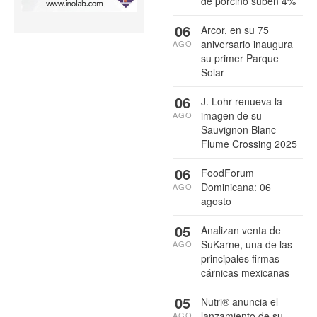
de porcino suben 4%
06
Arcor, en su 75
aniversario inaugura
AGO
su primer Parque
Solar
06
J. Lohr renueva la
imagen de su
AGO
Sauvignon Blanc
Flume Crossing 2025
06
FoodForum
Dominicana: 06
AGO
agosto
05
Analizan venta de
SuKarne, una de las
AGO
principales firmas
cárnicas mexicanas
05
Nutri® anuncia el
lanzamiento de su
AGO