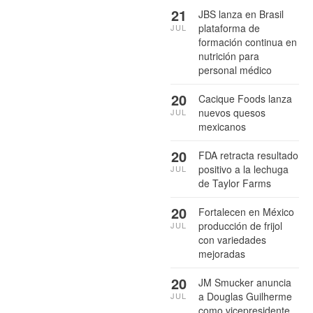
21
JBS lanza en Brasil
plataforma de
JUL
formación continua en
nutrición para
personal médico
20
Cacique Foods lanza
nuevos quesos
JUL
mexicanos
20
FDA retracta resultado
positivo a la lechuga
JUL
de Taylor Farms
20
Fortalecen en México
producción de frijol
JUL
con variedades
mejoradas
20
JM Smucker anuncia
a Douglas Guilherme
JUL
como vicepresidente