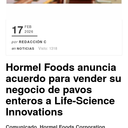
17
FEB
2026
por
REDACCIÓN C
en
Visto: 1318
NOTICIAS
Hormel Foods anuncia
acuerdo para vender su
negocio de pavos
enteros a Life-Science
Innovations
Comunicado. Hormel Foods Corporation