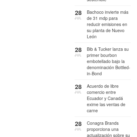
28
Bachoco invierte más
de 31 mdp para
JUL
reducir emisiones en
su planta de Nuevo
León
28
Bib & Tucker lanza su
primer bourbon
JUL
embotellado bajo la
denominación Bottled-
in-Bond
28
Acuerdo de libre
comercio entre
JUL
Ecuador y Canadá
exime las ventas de
carne
28
Conagra Brands
proporciona una
JUL
actualización sobre su