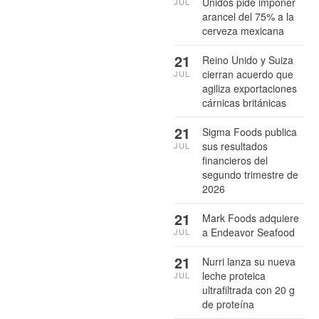
Unidos pide imponer
JUL
arancel del 75% a la
cerveza mexicana
21
Reino Unido y Suiza
cierran acuerdo que
JUL
agiliza exportaciones
cárnicas británicas
21
Sigma Foods publica
sus resultados
JUL
financieros del
segundo trimestre de
2026
21
Mark Foods adquiere
a Endeavor Seafood
JUL
21
Nurri lanza su nueva
leche proteica
JUL
ultrafiltrada con 20 g
de proteína