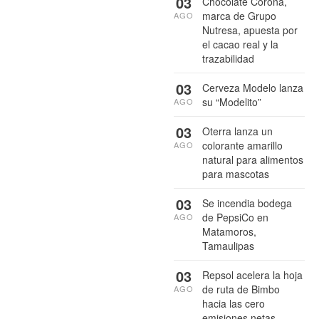
03
Chocolate Corona,
marca de Grupo
AGO
Nutresa, apuesta por
el cacao real y la
trazabilidad
03
Cerveza Modelo lanza
su “Modelito”
AGO
03
Oterra lanza un
colorante amarillo
AGO
natural para alimentos
para mascotas
03
Se incendia bodega
de PepsiCo en
AGO
Matamoros,
Tamaulipas
03
Repsol acelera la hoja
de ruta de Bimbo
AGO
hacia las cero
emisiones netas