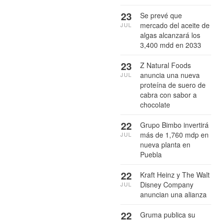
23
Se prevé que
mercado del aceite de
JUL
algas alcanzará los
3,400 mdd en 2033
23
Z Natural Foods
anuncia una nueva
JUL
proteína de suero de
cabra con sabor a
chocolate
22
Grupo Bimbo invertirá
más de 1,760 mdp en
JUL
nueva planta en
Puebla
22
Kraft Heinz y The Walt
Disney Company
JUL
anuncian una alianza
22
Gruma publica su