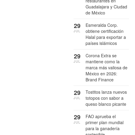
restaurantes en
Guadalajara y Ciudad
de México
29
Esmeralda Corp.
obtiene certificación
JUL
Halal para exportar a
países islámicos
29
Corona Extra se
mantiene como la
JUL
marca más valiosa de
México en 2026:
Brand Finance
29
Tostitos lanza nuevos
totopos con sabor a
JUL
queso blanco picante
29
FAO aprueba el
primer plan mundial
JUL
para la ganadería
sostenible