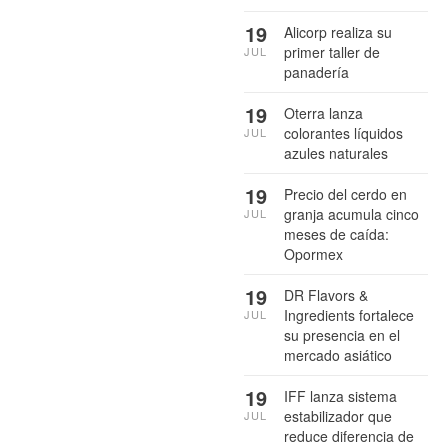
19
Alicorp realiza su
primer taller de
JUL
panadería
19
Oterra lanza
colorantes líquidos
JUL
azules naturales
19
Precio del cerdo en
granja acumula cinco
JUL
meses de caída:
Opormex
19
DR Flavors &
Ingredients fortalece
JUL
su presencia en el
mercado asiático
19
IFF lanza sistema
estabilizador que
JUL
reduce diferencia de