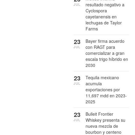
resultado negativo a
JUL
Cyclospora
cayetanensis en
lechugas de Taylor
Farms
23
Bayer firma acuerdo
con RAGT para
JUL
comercializar a gran
escala trigo híbrido en
2030
23
Tequila mexicano
acumula
JUL
exportaciones por
11,697 mdd en 2023-
2025
23
Bulleit Frontier
Whiskey presenta su
JUL
nueva mezcla de
bourbon y centeno