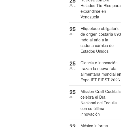
25
Helados Tío Rico para
JUL
expandirse en
Venezuela
25
Etiquetado obligatorio
de origen costaría 893
JUL
mde al año a la
cadena cárnica de
Estados Unidos
25
Ciencia e innovación
trazan la nueva ruta
JUL
alimentaria mundial en
Expo IFT FIRST 2026
25
Mission Craft Cocktails
celebra el Día
JUL
Nacional del Tequila
con su última
innovación
23
México informa