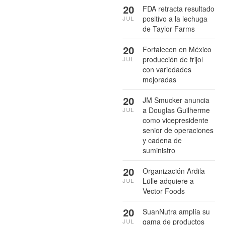
20
FDA retracta resultado
positivo a la lechuga
JUL
de Taylor Farms
20
Fortalecen en México
producción de frijol
JUL
con variedades
mejoradas
20
JM Smucker anuncia
a Douglas Guilherme
JUL
como vicepresidente
senior de operaciones
y cadena de
suministro
20
Organización Ardila
Lülle adquiere a
JUL
Vector Foods
20
SuanNutra amplía su
gama de productos
JUL