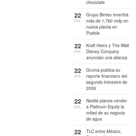
chocolate
22
Grupo Bimbo invertirá
más de 1,760 mdp en
JUL
nueva planta en
Puebla
22
Kraft Heinz y The Walt
Disney Company
JUL
anuncian una alianza
22
Gruma publica su
reporte financiero del
JUL
segundo trimestre de
2026
22
Nestlé planea vender
a Platinum Equity la
JUL
mitad de su negocio
de agua
22
TLC entre México,