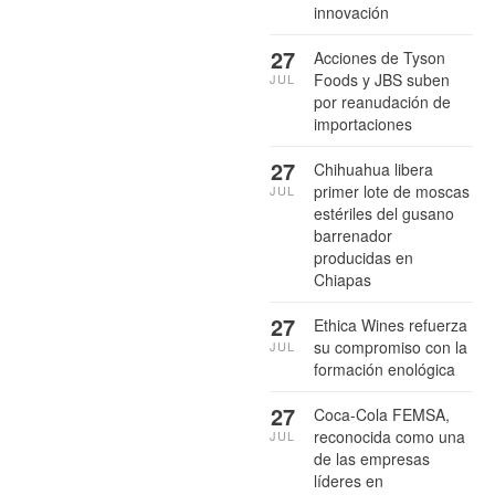
innovación
27
Acciones de Tyson
Foods y JBS suben
JUL
por reanudación de
importaciones
27
Chihuahua libera
primer lote de moscas
JUL
estériles del gusano
barrenador
producidas en
Chiapas
27
Ethica Wines refuerza
su compromiso con la
JUL
formación enológica
27
Coca-Cola FEMSA,
reconocida como una
JUL
de las empresas
líderes en