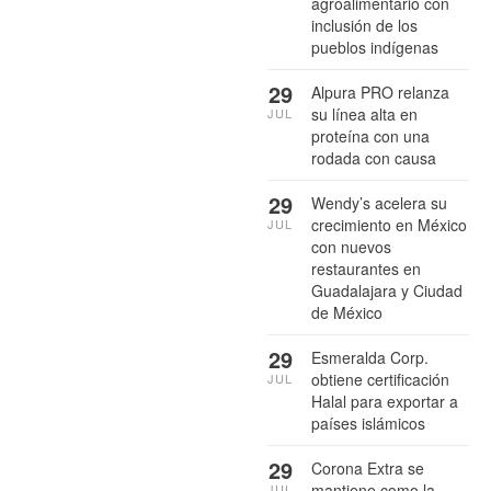
agroalimentario con
inclusión de los
pueblos indígenas
29
Alpura PRO relanza
su línea alta en
JUL
proteína con una
rodada con causa
29
Wendy’s acelera su
crecimiento en México
JUL
con nuevos
restaurantes en
Guadalajara y Ciudad
de México
29
Esmeralda Corp.
obtiene certificación
JUL
Halal para exportar a
países islámicos
29
Corona Extra se
mantiene como la
JUL