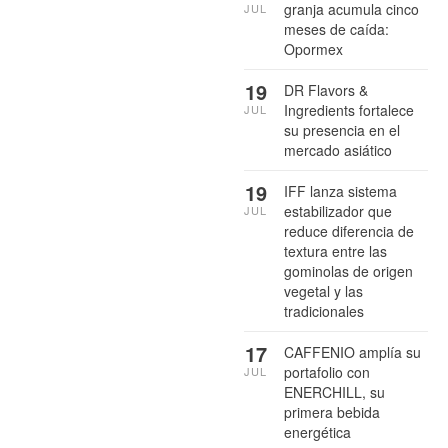
granja acumula cinco
JUL
meses de caída:
Opormex
19
DR Flavors &
Ingredients fortalece
JUL
su presencia en el
mercado asiático
19
IFF lanza sistema
estabilizador que
JUL
reduce diferencia de
textura entre las
gominolas de origen
vegetal y las
tradicionales
17
CAFFENIO amplía su
portafolio con
JUL
ENERCHILL, su
primera bebida
energética