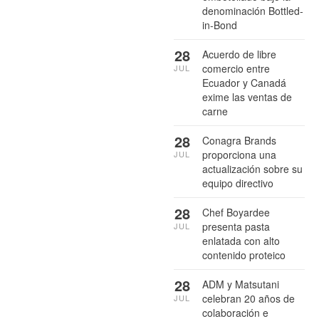
denominación Bottled-
in-Bond
28
Acuerdo de libre
comercio entre
JUL
Ecuador y Canadá
exime las ventas de
carne
28
Conagra Brands
proporciona una
JUL
actualización sobre su
equipo directivo
28
Chef Boyardee
presenta pasta
JUL
enlatada con alto
contenido proteico
28
ADM y Matsutani
celebran 20 años de
JUL
colaboración e