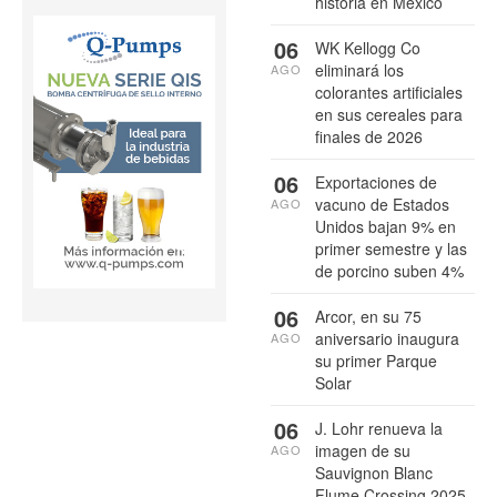
historia en México
06
WK Kellogg Co
eliminará los
AGO
colorantes artificiales
en sus cereales para
finales de 2026
06
Exportaciones de
vacuno de Estados
AGO
Unidos bajan 9% en
primer semestre y las
de porcino suben 4%
06
Arcor, en su 75
aniversario inaugura
AGO
su primer Parque
Solar
06
J. Lohr renueva la
imagen de su
AGO
Sauvignon Blanc
Flume Crossing 2025