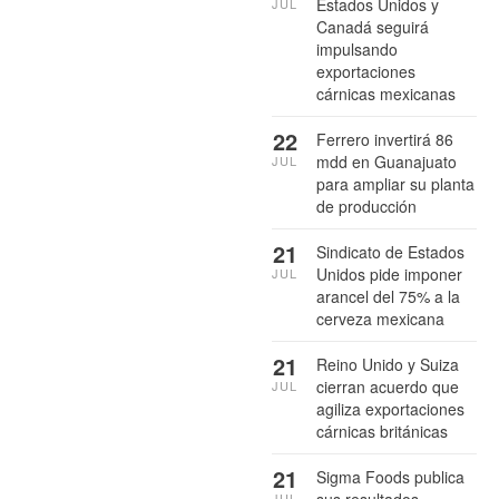
Estados Unidos y
JUL
Canadá seguirá
impulsando
exportaciones
cárnicas mexicanas
22
Ferrero invertirá 86
mdd en Guanajuato
JUL
para ampliar su planta
de producción
21
Sindicato de Estados
Unidos pide imponer
JUL
arancel del 75% a la
cerveza mexicana
21
Reino Unido y Suiza
cierran acuerdo que
JUL
agiliza exportaciones
cárnicas británicas
21
Sigma Foods publica
sus resultados
JUL