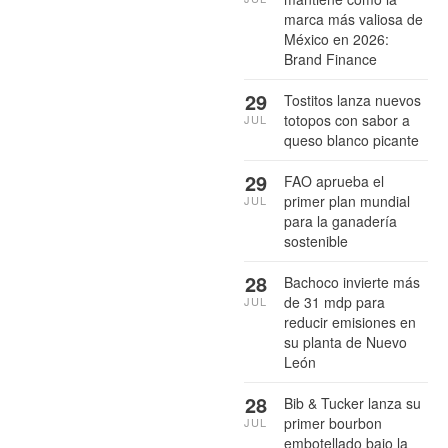
marca más valiosa de
México en 2026:
Brand Finance
29
Tostitos lanza nuevos
totopos con sabor a
JUL
queso blanco picante
29
FAO aprueba el
primer plan mundial
JUL
para la ganadería
sostenible
28
Bachoco invierte más
de 31 mdp para
JUL
reducir emisiones en
su planta de Nuevo
León
28
Bib & Tucker lanza su
primer bourbon
JUL
embotellado bajo la