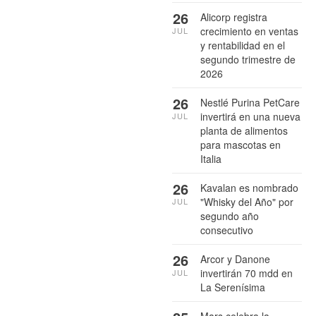
26
Alicorp registra
crecimiento en ventas
JUL
y rentabilidad en el
segundo trimestre de
2026
26
Nestlé Purina PetCare
invertirá en una nueva
JUL
planta de alimentos
para mascotas en
Italia
26
Kavalan es nombrado
"Whisky del Año" por
JUL
segundo año
consecutivo
26
Arcor y Danone
invertirán 70 mdd en
JUL
La Serenísima
Mars celebra la