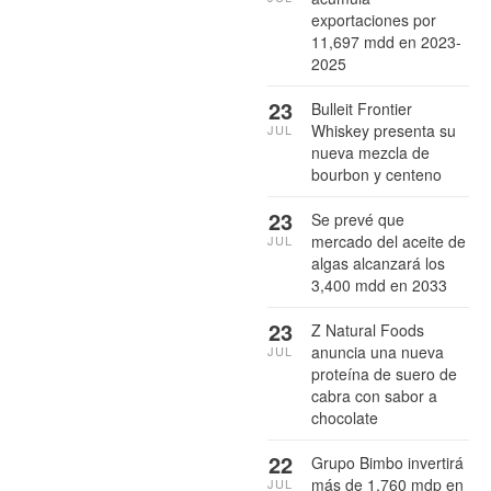
exportaciones por
11,697 mdd en 2023-
2025
23
Bulleit Frontier
Whiskey presenta su
JUL
nueva mezcla de
bourbon y centeno
23
Se prevé que
mercado del aceite de
JUL
algas alcanzará los
3,400 mdd en 2033
23
Z Natural Foods
anuncia una nueva
JUL
proteína de suero de
cabra con sabor a
chocolate
22
Grupo Bimbo invertirá
más de 1,760 mdp en
JUL