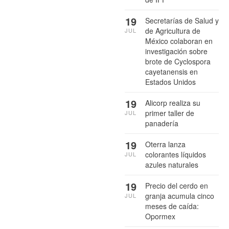
19
Secretarías de Salud y
de Agricultura de
JUL
México colaboran en
investigación sobre
brote de Cyclospora
cayetanensis en
Estados Unidos
19
Alicorp realiza su
primer taller de
JUL
panadería
19
Oterra lanza
colorantes líquidos
JUL
azules naturales
19
Precio del cerdo en
granja acumula cinco
JUL
meses de caída:
Opormex