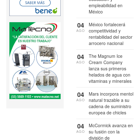
empleabilidad en
México
04
México fortalecerá
competitividad y
AGO
rentabilidad del sector
arrocero nacional
04
The Magnum Ice
Cream Company
AGO
lanza sus primeros
helados de agua con
vitaminas y minerales
04
Mars incorpora mentol
natural trazable a su
AGO
cadena de suministro
europea de chicles
04
McCormick avanza en
su fusión con la
AGO
división de