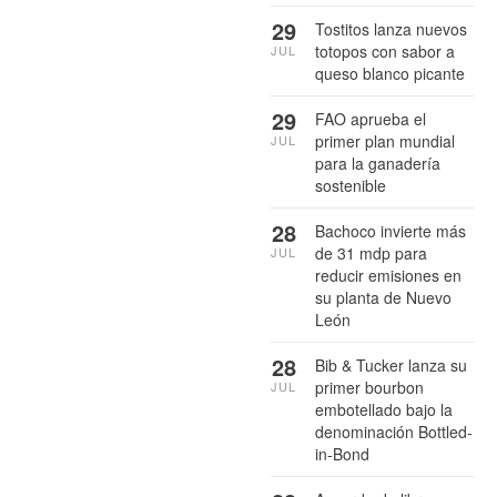
29
Tostitos lanza nuevos
totopos con sabor a
JUL
queso blanco picante
29
FAO aprueba el
primer plan mundial
JUL
para la ganadería
sostenible
28
Bachoco invierte más
de 31 mdp para
JUL
reducir emisiones en
su planta de Nuevo
León
28
Bib & Tucker lanza su
primer bourbon
JUL
embotellado bajo la
denominación Bottled-
in-Bond