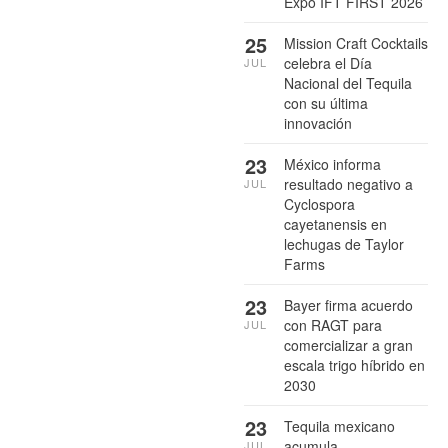
Expo IFT FIRST 2026
25
Mission Craft Cocktails
celebra el Día
JUL
Nacional del Tequila
con su última
innovación
23
México informa
resultado negativo a
JUL
Cyclospora
cayetanensis en
lechugas de Taylor
Farms
23
Bayer firma acuerdo
con RAGT para
JUL
comercializar a gran
escala trigo híbrido en
2030
23
Tequila mexicano
acumula
JUL