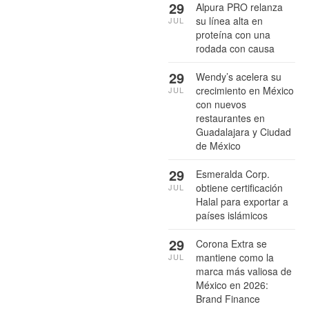
29
Alpura PRO relanza
su línea alta en
JUL
proteína con una
rodada con causa
29
Wendy’s acelera su
crecimiento en México
JUL
con nuevos
restaurantes en
Guadalajara y Ciudad
de México
29
Esmeralda Corp.
obtiene certificación
JUL
Halal para exportar a
países islámicos
29
Corona Extra se
mantiene como la
JUL
marca más valiosa de
México en 2026:
Brand Finance