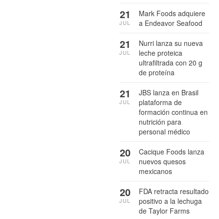
21
Mark Foods adquiere
a Endeavor Seafood
JUL
21
Nurri lanza su nueva
leche proteica
JUL
ultrafiltrada con 20 g
de proteína
21
JBS lanza en Brasil
plataforma de
JUL
formación continua en
nutrición para
personal médico
20
Cacique Foods lanza
nuevos quesos
JUL
mexicanos
20
FDA retracta resultado
positivo a la lechuga
JUL
de Taylor Farms