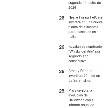
segundo trimestre de
2026
26
Nestlé Purina PetCare
invertirá en una nueva
JUL
planta de alimentos
para mascotas en
Italia
26
Kavalan es nombrado
"Whisky del Año" por
JUL
segundo año
consecutivo
26
Arcor y Danone
invertirán 70 mdd en
JUL
La Serenísima
25
Mars celebra la
evolución de
JUL
Halloween con su
informe anual de