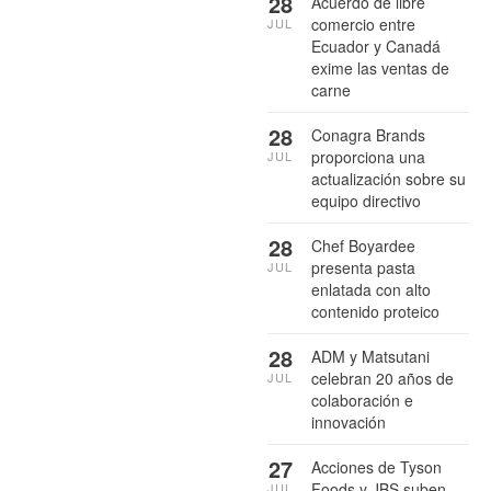
28
Acuerdo de libre
comercio entre
JUL
Ecuador y Canadá
exime las ventas de
carne
28
Conagra Brands
proporciona una
JUL
actualización sobre su
equipo directivo
28
Chef Boyardee
presenta pasta
JUL
enlatada con alto
contenido proteico
28
ADM y Matsutani
celebran 20 años de
JUL
colaboración e
innovación
27
Acciones de Tyson
Foods y JBS suben
JUL