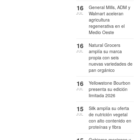
16
General Mills, ADM y
Walmart aceleran
JUL
agricultura
regenerativa en el
Medio Oeste
16
Natural Grocers
amplía su marca
JUL
propia con seis
nuevas variedades de
pan orgánico
16
Yellowstone Bourbon
presenta su edición
JUL
limitada 2026
15
Silk amplía su oferta
de nutrición vegetal
JUL
con alto contenido en
proteínas y fibra
Gobierno mexicano y