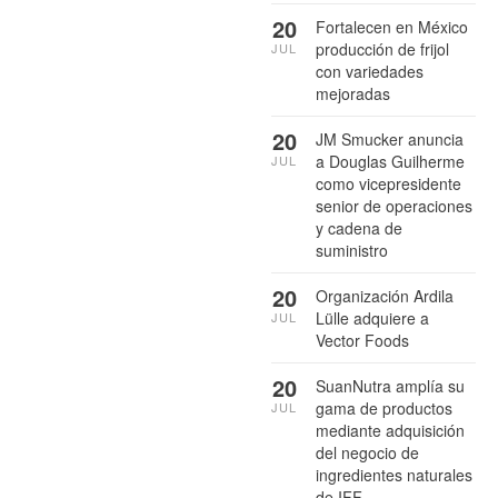
20
Fortalecen en México
producción de frijol
JUL
con variedades
mejoradas
20
JM Smucker anuncia
a Douglas Guilherme
JUL
como vicepresidente
senior de operaciones
y cadena de
suministro
20
Organización Ardila
Lülle adquiere a
JUL
Vector Foods
20
SuanNutra amplía su
gama de productos
JUL
mediante adquisición
del negocio de
ingredientes naturales
de IFF