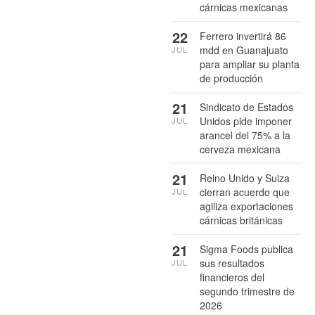
cárnicas mexicanas
22
Ferrero invertirá 86
mdd en Guanajuato
JUL
para ampliar su planta
de producción
21
Sindicato de Estados
Unidos pide imponer
JUL
arancel del 75% a la
cerveza mexicana
21
Reino Unido y Suiza
cierran acuerdo que
JUL
agiliza exportaciones
cárnicas británicas
21
Sigma Foods publica
sus resultados
JUL
financieros del
segundo trimestre de
2026