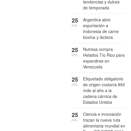
tendencias y dulces
de temporada
25
Argentina abre
exportación a
JUL
Indonesia de carne
bovina y lácteos
25
Nutresa compra
Helados Tío Rico para
JUL
expandirse en
Venezuela
25
Etiquetado obligatorio
de origen costaría 893
JUL
mde al año a la
cadena cárnica de
Estados Unidos
25
Ciencia e innovación
trazan la nueva ruta
JUL
alimentaria mundial en