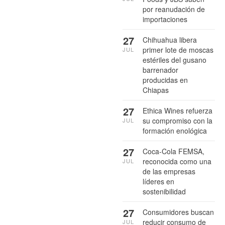
por reanudación de
importaciones
27
Chihuahua libera
primer lote de moscas
JUL
estériles del gusano
barrenador
producidas en
Chiapas
27
Ethica Wines refuerza
su compromiso con la
JUL
formación enológica
27
Coca-Cola FEMSA,
reconocida como una
JUL
de las empresas
líderes en
sostenibilidad
27
Consumidores buscan
reducir consumo de
JUL