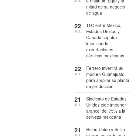
a Platinum Equity la
JUL
mitad de su negocio
de agua
22
TLC entre México,
Estados Unidos y
JUL
Canadá seguirá
impulsando
exportaciones
cárnicas mexicanas
22
Ferrero invertirá 86
mdd en Guanajuato
JUL
para ampliar su planta
de producción
21
Sindicato de Estados
Unidos pide imponer
JUL
arancel del 75% a la
cerveza mexicana
21
Reino Unido y Suiza
cierran acuerdo que
JUL