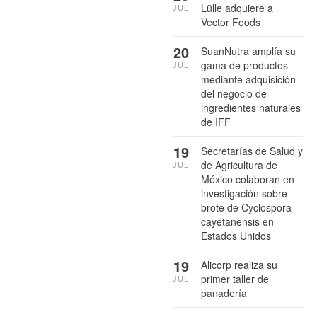
Lülle adquiere a
JUL
Vector Foods
20
SuanNutra amplía su
gama de productos
JUL
mediante adquisición
del negocio de
ingredientes naturales
de IFF
19
Secretarías de Salud y
de Agricultura de
JUL
México colaboran en
investigación sobre
brote de Cyclospora
cayetanensis en
Estados Unidos
19
Alicorp realiza su
primer taller de
JUL
panadería