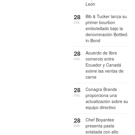
León
28
Bib & Tucker lanza su
primer bourbon
JUL
embotellado bajo la
denominación Bottled-
in-Bond
28
Acuerdo de libre
comercio entre
JUL
Ecuador y Canadá
exime las ventas de
carne
28
Conagra Brands
proporciona una
JUL
actualización sobre su
equipo directivo
28
Chef Boyardee
presenta pasta
JUL
enlatada con alto