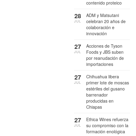
contenido proteico
28
ADM y Matsutani
celebran 20 años de
JUL
colaboración e
innovación
27
Acciones de Tyson
Foods y JBS suben
JUL
por reanudación de
importaciones
27
Chihuahua libera
primer lote de moscas
JUL
estériles del gusano
barrenador
producidas en
Chiapas
27
Ethica Wines refuerza
su compromiso con la
JUL
formación enológica