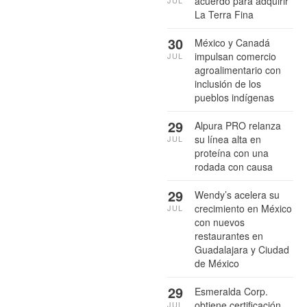
acuerdo para adquirir
JUL
La Terra Fina
30
México y Canadá
impulsan comercio
JUL
agroalimentario con
inclusión de los
pueblos indígenas
29
Alpura PRO relanza
su línea alta en
JUL
proteína con una
rodada con causa
29
Wendy’s acelera su
crecimiento en México
JUL
con nuevos
restaurantes en
Guadalajara y Ciudad
de México
29
Esmeralda Corp.
obtiene certificación
JUL