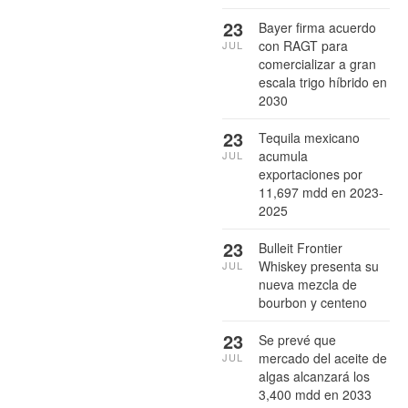
23
Bayer firma acuerdo
con RAGT para
JUL
comercializar a gran
escala trigo híbrido en
2030
23
Tequila mexicano
acumula
JUL
exportaciones por
11,697 mdd en 2023-
2025
23
Bulleit Frontier
Whiskey presenta su
JUL
nueva mezcla de
bourbon y centeno
23
Se prevé que
mercado del aceite de
JUL
algas alcanzará los
3,400 mdd en 2033