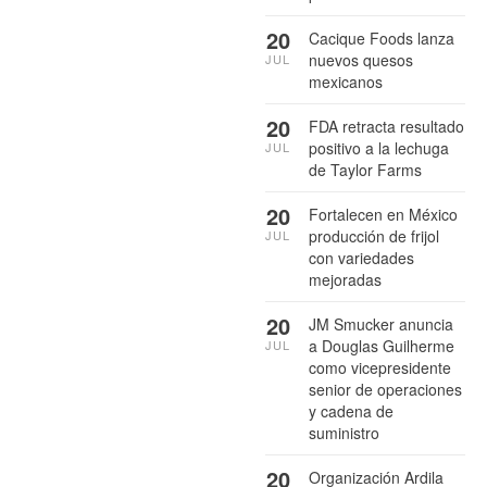
20
Cacique Foods lanza
nuevos quesos
JUL
mexicanos
20
FDA retracta resultado
positivo a la lechuga
JUL
de Taylor Farms
20
Fortalecen en México
producción de frijol
JUL
con variedades
mejoradas
20
JM Smucker anuncia
a Douglas Guilherme
JUL
como vicepresidente
senior de operaciones
y cadena de
suministro
20
Organización Ardila