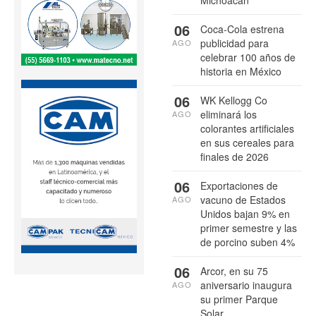
Michoacán
06
Coca-Cola estrena
publicidad para
AGO
celebrar 100 años de
historia en México
06
WK Kellogg Co
eliminará los
AGO
colorantes artificiales
en sus cereales para
finales de 2026
06
Exportaciones de
vacuno de Estados
AGO
Unidos bajan 9% en
primer semestre y las
de porcino suben 4%
06
Arcor, en su 75
aniversario inaugura
AGO
su primer Parque
Solar