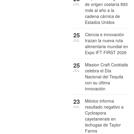
de origen costaría 893
JUL
mde al año a la
cadena cárnica de
Estados Unidos
25
Ciencia e innovación
trazan la nueva ruta
JUL
alimentaria mundial en
Expo IFT FIRST 2026
25
Mission Craft Cocktails
celebra el Día
JUL
Nacional del Tequila
con su última
innovación
23
México informa
resultado negativo a
JUL
Cyclospora
cayetanensis en
lechugas de Taylor
Farms