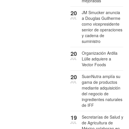
mejoradas
20
JM Smucker anuncia
a Douglas Guilherme
JUL
como vicepresidente
senior de operaciones
y cadena de
suministro
20
Organización Ardila
Lülle adquiere a
JUL
Vector Foods
20
SuanNutra amplía su
gama de productos
JUL
mediante adquisición
del negocio de
ingredientes naturales
de IFF
19
Secretarías de Salud y
de Agricultura de
JUL
México colaboran en