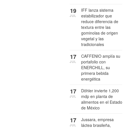
19
IFF lanza sistema
estabilizador que
JUL
reduce diferencia de
textura entre las
gominolas de origen
vegetal y las
tradicionales
17
CAFFENIO amplía su
portafolio con
JUL
ENERCHILL, su
primera bebida
energética
17
Döhler invierte 1,200
mdp en planta de
JUL
alimentos en el Estado
de México
17
Jussara, empresa
láctea brasileña,
JUL