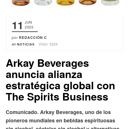
11
JUN
2025
por
REDACCIÓN C
en
Visto: 5224
NOTICIAS
Arkay Beverages
anuncia alianza
estratégica global con
The Spirits Business
Comunicado. Arkay Beverages, uno de los
pioneros mundiales en bebidas espirituosas
sin alcohol, cócteles sin alcohol y alternativas