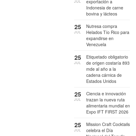
exportación a
JUL
Indonesia de carne
bovina y lácteos
25
Nutresa compra
Helados Tío Rico para
JUL
expandirse en
Venezuela
25
Etiquetado obligatorio
de origen costaría 893
JUL
mde al año a la
cadena cárnica de
Estados Unidos
25
Ciencia e innovación
trazan la nueva ruta
JUL
alimentaria mundial en
Expo IFT FIRST 2026
25
Mission Craft Cocktails
celebra el Día
JUL