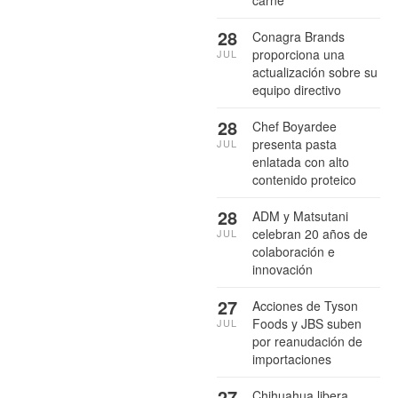
carne
28
Conagra Brands
proporciona una
JUL
actualización sobre su
equipo directivo
28
Chef Boyardee
presenta pasta
JUL
enlatada con alto
contenido proteico
28
ADM y Matsutani
celebran 20 años de
JUL
colaboración e
innovación
27
Acciones de Tyson
Foods y JBS suben
JUL
por reanudación de
importaciones
27
Chihuahua libera