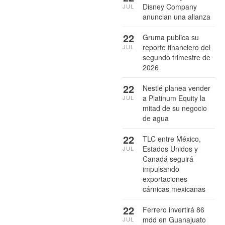
Disney Company
JUL
anuncian una alianza
22
Gruma publica su
reporte financiero del
JUL
segundo trimestre de
2026
22
Nestlé planea vender
a Platinum Equity la
JUL
mitad de su negocio
de agua
22
TLC entre México,
Estados Unidos y
JUL
Canadá seguirá
impulsando
exportaciones
cárnicas mexicanas
22
Ferrero invertirá 86
mdd en Guanajuato
JUL