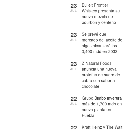
23
Bulleit Frontier
Whiskey presenta su
JUL
nueva mezcla de
bourbon y centeno
23
Se prevé que
mercado del aceite de
JUL
algas alcanzará los
3,400 mdd en 2033
23
Z Natural Foods
anuncia una nueva
JUL
proteína de suero de
cabra con sabor a
chocolate
22
Grupo Bimbo invertirá
más de 1,760 mdp en
JUL
nueva planta en
Puebla
22
Kraft Heinz y The Walt