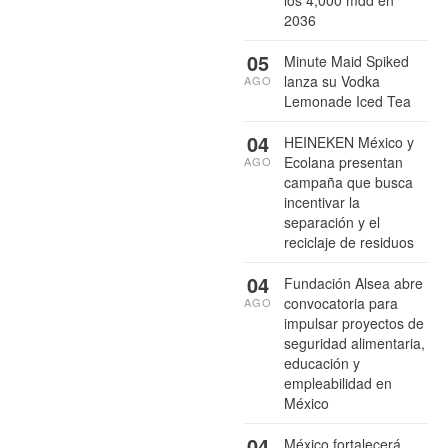
los 4,000 mdd en
2036
05
Minute Maid Spiked
lanza su Vodka
AGO
Lemonade Iced Tea
04
HEINEKEN México y
Ecolana presentan
AGO
campaña que busca
incentivar la
separación y el
reciclaje de residuos
04
Fundación Alsea abre
convocatoria para
AGO
impulsar proyectos de
seguridad alimentaria,
educación y
empleabilidad en
México
04
México fortalecerá