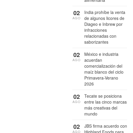
alimentaria
02
India prohíbe la venta
de algunos licores de
AGO
Diageo e Inbrew por
infracciones
relacionadas con
saborizantes
02
México e industria
acuerdan
AGO
comercialización del
maíz blanco del ciclo
Primavera-Verano
2026
02
Tecate se posiciona
entre las cinco marcas
AGO
más creativas del
mundo
02
JBS firma acuerdo con
Highland Foods para
AGO