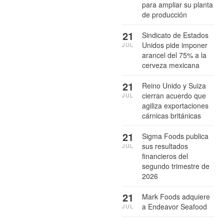
para ampliar su planta
de producción
21
Sindicato de Estados
Unidos pide imponer
JUL
arancel del 75% a la
cerveza mexicana
21
Reino Unido y Suiza
cierran acuerdo que
JUL
agiliza exportaciones
cárnicas británicas
21
Sigma Foods publica
sus resultados
JUL
financieros del
segundo trimestre de
2026
21
Mark Foods adquiere
a Endeavor Seafood
JUL