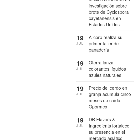
investigación sobre
brote de Cyclospora
cayetanensis en
Estados Unidos
19
Alicorp realiza su
primer taller de
JUL
panadería
19
Oterra lanza
colorantes líquidos
JUL
azules naturales
19
Precio del cerdo en
granja acumula cinco
JUL
meses de caída:
Opormex
19
DR Flavors &
Ingredients fortalece
JUL
su presencia en el
mercado asiático