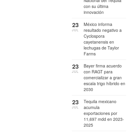
Nacional del Tequila
con su última
innovación
23
México informa
resultado negativo a
JUL
Cyclospora
cayetanensis en
lechugas de Taylor
Farms
23
Bayer firma acuerdo
con RAGT para
JUL
comercializar a gran
escala trigo híbrido en
2030
23
Tequila mexicano
acumula
JUL
exportaciones por
11,697 mdd en 2023-
2025