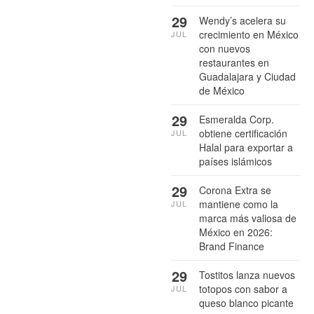
29
Wendy’s acelera su
crecimiento en México
JUL
con nuevos
restaurantes en
Guadalajara y Ciudad
de México
29
Esmeralda Corp.
obtiene certificación
JUL
Halal para exportar a
países islámicos
29
Corona Extra se
mantiene como la
JUL
marca más valiosa de
México en 2026:
Brand Finance
29
Tostitos lanza nuevos
totopos con sabor a
JUL
queso blanco picante