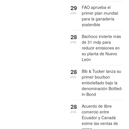
29
FAO aprueba el
primer plan mundial
JUL
para la ganadería
sostenible
28
Bachoco invierte más
de 31 mdp para
JUL
reducir emisiones en
su planta de Nuevo
León
28
Bib & Tucker lanza su
primer bourbon
JUL
embotellado bajo la
denominación Bottled-
in-Bond
28
Acuerdo de libre
comercio entre
JUL
Ecuador y Canadá
exime las ventas de