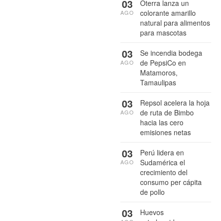
03
Oterra lanza un
colorante amarillo
AGO
natural para alimentos
para mascotas
03
Se incendia bodega
de PepsiCo en
AGO
Matamoros,
Tamaulipas
03
Repsol acelera la hoja
de ruta de Bimbo
AGO
hacia las cero
emisiones netas
03
Perú lidera en
Sudamérica el
AGO
crecimiento del
consumo per cápita
de pollo
03
Huevos