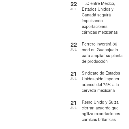
22
TLC entre México,
Estados Unidos y
JUL
Canadá seguirá
impulsando
exportaciones
cárnicas mexicanas
22
Ferrero invertirá 86
mdd en Guanajuato
JUL
para ampliar su planta
de producción
21
Sindicato de Estados
Unidos pide imponer
JUL
arancel del 75% a la
cerveza mexicana
21
Reino Unido y Suiza
cierran acuerdo que
JUL
agiliza exportaciones
cárnicas británicas