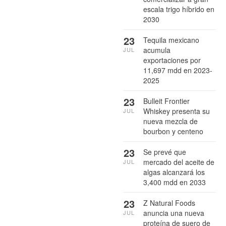
escala trigo híbrido en
2030
23
Tequila mexicano
acumula
JUL
exportaciones por
11,697 mdd en 2023-
2025
23
Bulleit Frontier
Whiskey presenta su
JUL
nueva mezcla de
bourbon y centeno
23
Se prevé que
mercado del aceite de
JUL
algas alcanzará los
3,400 mdd en 2033
23
Z Natural Foods
anuncia una nueva
JUL
proteína de suero de