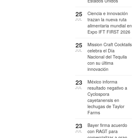
Estados Unidos
25
Ciencia e innovación
trazan la nueva ruta
JUL
alimentaria mundial en
Expo IFT FIRST 2026
25
Mission Craft Cocktails
celebra el Día
JUL
Nacional del Tequila
con su última
innovación
23
México informa
resultado negativo a
JUL
Cyclospora
cayetanensis en
lechugas de Taylor
Farms
23
Bayer firma acuerdo
con RAGT para
JUL
comercializar a gran