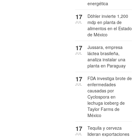
energética
17
Döhler invierte 1,200
mdp en planta de
JUL
alimentos en el Estado
de México
17
Jussara, empresa
láctea brasileña,
JUL
analiza instalar una
planta en Paraguay
17
FDA investiga brote de
enfermedades
JUL
causadas por
Cyclospora en
lechuga iceberg de
Taylor Farms de
México
17
Tequila y cerveza
lideran exportaciones
JUL