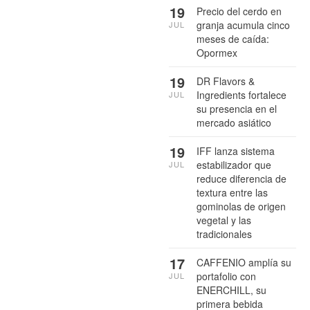
19
Precio del cerdo en
granja acumula cinco
JUL
meses de caída:
Opormex
19
DR Flavors &
Ingredients fortalece
JUL
su presencia en el
mercado asiático
19
IFF lanza sistema
estabilizador que
JUL
reduce diferencia de
textura entre las
gominolas de origen
vegetal y las
tradicionales
17
CAFFENIO amplía su
portafolio con
JUL
ENERCHILL, su
primera bebida