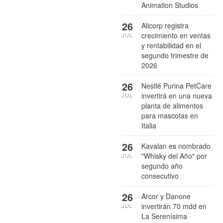
Animation Studios
26
Alicorp registra
crecimiento en ventas
JUL
y rentabilidad en el
segundo trimestre de
2026
26
Nestlé Purina PetCare
invertirá en una nueva
JUL
planta de alimentos
para mascotas en
Italia
26
Kavalan es nombrado
"Whisky del Año" por
JUL
segundo año
consecutivo
26
Arcor y Danone
invertirán 70 mdd en
JUL
La Serenísima