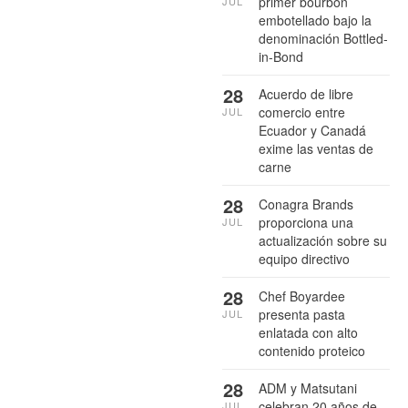
primer bourbon
JUL
embotellado bajo la
denominación Bottled-
in-Bond
28
Acuerdo de libre
comercio entre
JUL
Ecuador y Canadá
exime las ventas de
carne
28
Conagra Brands
proporciona una
JUL
actualización sobre su
equipo directivo
28
Chef Boyardee
presenta pasta
JUL
enlatada con alto
contenido proteico
28
ADM y Matsutani
celebran 20 años de
JUL