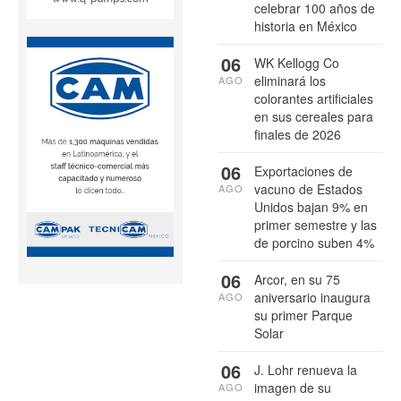
celebrar 100 años de
historia en México
06
WK Kellogg Co
eliminará los
AGO
colorantes artificiales
en sus cereales para
finales de 2026
06
Exportaciones de
vacuno de Estados
AGO
Unidos bajan 9% en
primer semestre y las
de porcino suben 4%
06
Arcor, en su 75
aniversario inaugura
AGO
su primer Parque
Solar
06
J. Lohr renueva la
imagen de su
AGO