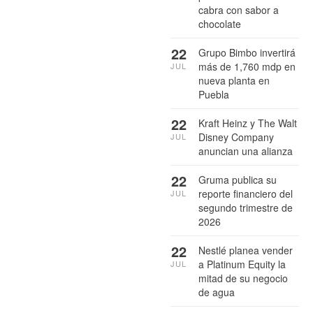
cabra con sabor a
chocolate
22
Grupo Bimbo invertirá
más de 1,760 mdp en
JUL
nueva planta en
Puebla
22
Kraft Heinz y The Walt
Disney Company
JUL
anuncian una alianza
22
Gruma publica su
reporte financiero del
JUL
segundo trimestre de
2026
22
Nestlé planea vender
a Platinum Equity la
JUL
mitad de su negocio
de agua