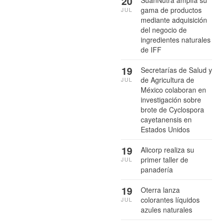
20
SuanNutra amplía su
gama de productos
JUL
mediante adquisición
del negocio de
ingredientes naturales
de IFF
19
Secretarías de Salud y
de Agricultura de
JUL
México colaboran en
investigación sobre
brote de Cyclospora
cayetanensis en
Estados Unidos
19
Alicorp realiza su
primer taller de
JUL
panadería
19
Oterra lanza
colorantes líquidos
JUL
azules naturales