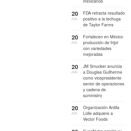
mexicanos
20
FDA retracta resultado
positivo a la lechuga
JUL
de Taylor Farms
20
Fortalecen en México
producción de frijol
JUL
con variedades
mejoradas
20
JM Smucker anuncia
a Douglas Guilherme
JUL
como vicepresidente
senior de operaciones
y cadena de
suministro
20
Organización Ardila
Lülle adquiere a
JUL
Vector Foods