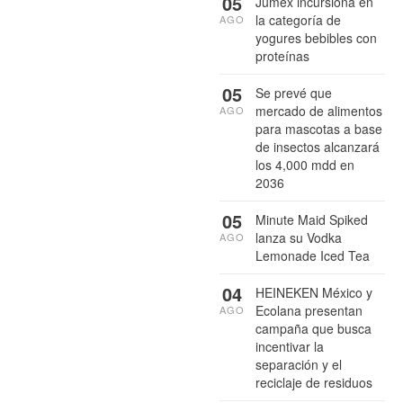
05
Jumex incursiona en
la categoría de
AGO
yogures bebibles con
proteínas
05
Se prevé que
mercado de alimentos
AGO
para mascotas a base
de insectos alcanzará
los 4,000 mdd en
2036
05
Minute Maid Spiked
lanza su Vodka
AGO
Lemonade Iced Tea
04
HEINEKEN México y
Ecolana presentan
AGO
campaña que busca
incentivar la
separación y el
reciclaje de residuos