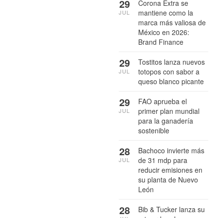
29
Corona Extra se
mantiene como la
JUL
marca más valiosa de
México en 2026:
Brand Finance
29
Tostitos lanza nuevos
totopos con sabor a
JUL
queso blanco picante
29
FAO aprueba el
primer plan mundial
JUL
para la ganadería
sostenible
28
Bachoco invierte más
de 31 mdp para
JUL
reducir emisiones en
su planta de Nuevo
León
28
Bib & Tucker lanza su