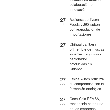
colaboración e
innovación
27
Acciones de Tyson
Foods y JBS suben
JUL
por reanudación de
importaciones
27
Chihuahua libera
primer lote de moscas
JUL
estériles del gusano
barrenador
producidas en
Chiapas
27
Ethica Wines refuerza
su compromiso con la
JUL
formación enológica
27
Coca-Cola FEMSA,
reconocida como una
JUL
de las empresas