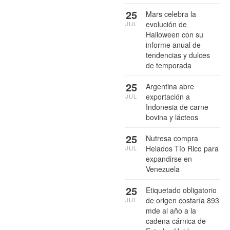
25
Mars celebra la
evolución de
JUL
Halloween con su
informe anual de
tendencias y dulces
de temporada
25
Argentina abre
exportación a
JUL
Indonesia de carne
bovina y lácteos
25
Nutresa compra
Helados Tío Rico para
JUL
expandirse en
Venezuela
25
Etiquetado obligatorio
de origen costaría 893
JUL
mde al año a la
cadena cárnica de