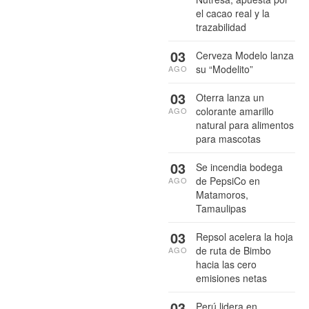
el cacao real y la
trazabilidad
03
Cerveza Modelo lanza
su “Modelito”
AGO
03
Oterra lanza un
colorante amarillo
AGO
natural para alimentos
para mascotas
03
Se incendia bodega
de PepsiCo en
AGO
Matamoros,
Tamaulipas
03
Repsol acelera la hoja
de ruta de Bimbo
AGO
hacia las cero
emisiones netas
03
Perú lidera en