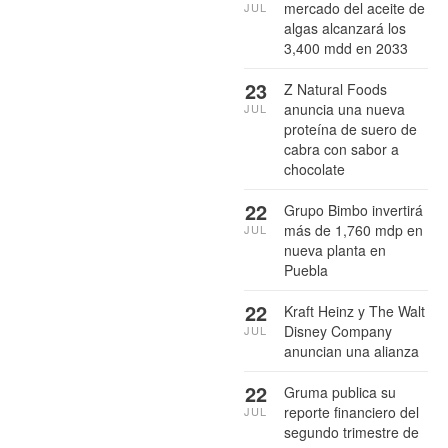
mercado del aceite de
JUL
algas alcanzará los
3,400 mdd en 2033
23
Z Natural Foods
anuncia una nueva
JUL
proteína de suero de
cabra con sabor a
chocolate
22
Grupo Bimbo invertirá
más de 1,760 mdp en
JUL
nueva planta en
Puebla
22
Kraft Heinz y The Walt
Disney Company
JUL
anuncian una alianza
22
Gruma publica su
reporte financiero del
JUL
segundo trimestre de