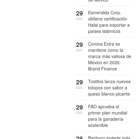
29
Esmeralda Corp.
obtiene certificación
JUL
Halal para exportar a
países islámicos
29
Corona Extra se
mantiene como la
JUL
marca más valiosa de
México en 2026:
Brand Finance
29
Tostitos lanza nuevos
totopos con sabor a
JUL
queso blanco picante
29
FAO aprueba el
primer plan mundial
JUL
para la ganadería
sostenible
28
Bachoco invierte más