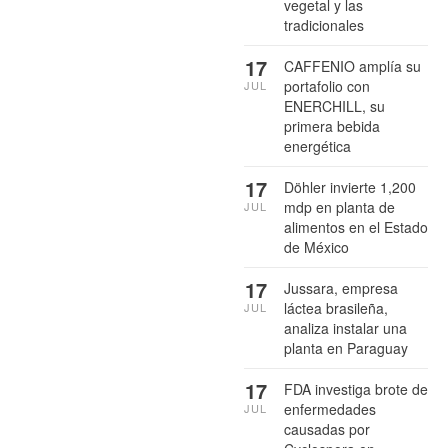
vegetal y las
tradicionales
17
CAFFENIO amplía su
portafolio con
JUL
ENERCHILL, su
primera bebida
energética
17
Döhler invierte 1,200
mdp en planta de
JUL
alimentos en el Estado
de México
17
Jussara, empresa
láctea brasileña,
JUL
analiza instalar una
planta en Paraguay
17
FDA investiga brote de
enfermedades
JUL
causadas por