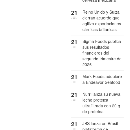
cerveza mexicana
21
Reino Unido y Suiza
cierran acuerdo que
JUL
agiliza exportaciones
cárnicas británicas
21
Sigma Foods publica
sus resultados
JUL
financieros del
segundo trimestre de
2026
21
Mark Foods adquiere
a Endeavor Seafood
JUL
21
Nurri lanza su nueva
leche proteica
JUL
ultrafiltrada con 20 g
de proteína
21
JBS lanza en Brasil
plataforma de
JUL