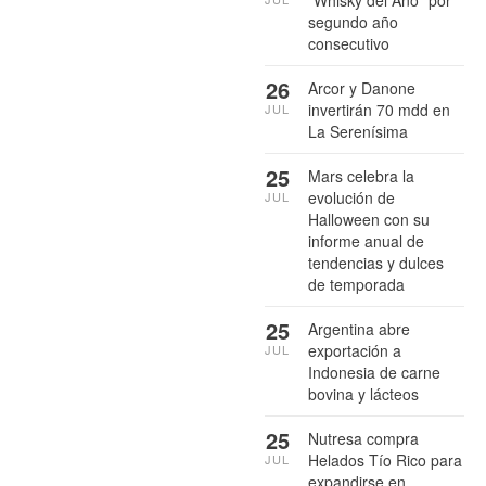
"Whisky del Año" por
segundo año
consecutivo
26
Arcor y Danone
invertirán 70 mdd en
JUL
La Serenísima
25
Mars celebra la
evolución de
JUL
Halloween con su
informe anual de
tendencias y dulces
de temporada
25
Argentina abre
exportación a
JUL
Indonesia de carne
bovina y lácteos
25
Nutresa compra
Helados Tío Rico para
JUL
expandirse en