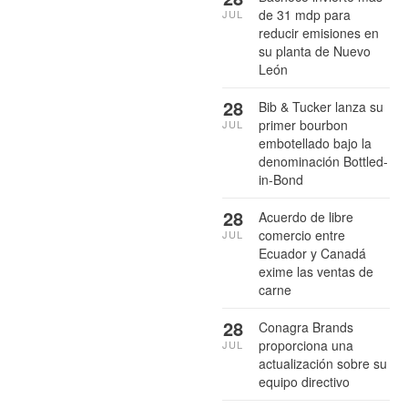
de 31 mdp para
JUL
reducir emisiones en
su planta de Nuevo
León
28
Bib & Tucker lanza su
primer bourbon
JUL
embotellado bajo la
denominación Bottled-
in-Bond
28
Acuerdo de libre
comercio entre
JUL
Ecuador y Canadá
exime las ventas de
carne
28
Conagra Brands
proporciona una
JUL
actualización sobre su
equipo directivo