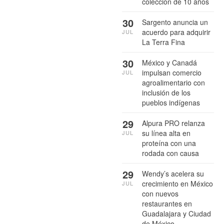
colección de 10 años
30
Sargento anuncia un
acuerdo para adquirir
JUL
La Terra Fina
30
México y Canadá
impulsan comercio
JUL
agroalimentario con
inclusión de los
pueblos indígenas
29
Alpura PRO relanza
su línea alta en
JUL
proteína con una
rodada con causa
29
Wendy’s acelera su
crecimiento en México
JUL
con nuevos
restaurantes en
Guadalajara y Ciudad
de México