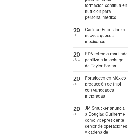
formación continua en
nutrición para
personal médico
20
Cacique Foods lanza
nuevos quesos
JUL
mexicanos
20
FDA retracta resultado
positivo a la lechuga
JUL
de Taylor Farms
20
Fortalecen en México
producción de frijol
JUL
con variedades
mejoradas
20
JM Smucker anuncia
a Douglas Guilherme
JUL
como vicepresidente
senior de operaciones
y cadena de