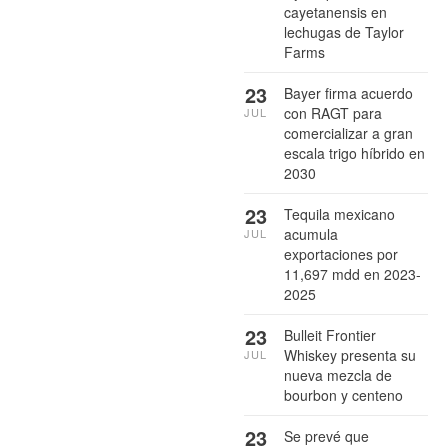
cayetanensis en
lechugas de Taylor
Farms
23
Bayer firma acuerdo
con RAGT para
JUL
comercializar a gran
escala trigo híbrido en
2030
23
Tequila mexicano
acumula
JUL
exportaciones por
11,697 mdd en 2023-
2025
23
Bulleit Frontier
Whiskey presenta su
JUL
nueva mezcla de
bourbon y centeno
23
Se prevé que