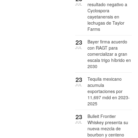
resultado negativo a
JUL
Cyclospora
cayetanensis en
lechugas de Taylor
Farms
23
Bayer firma acuerdo
con RAGT para
JUL
comercializar a gran
escala trigo híbrido en
2030
23
Tequila mexicano
acumula
JUL
exportaciones por
11,697 mdd en 2023-
2025
23
Bulleit Frontier
Whiskey presenta su
JUL
nueva mezcla de
bourbon y centeno