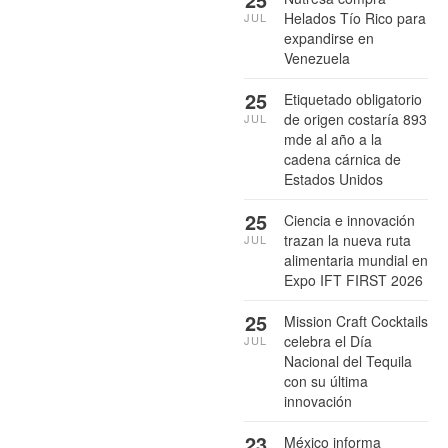
Helados Tío Rico para
JUL
expandirse en
Venezuela
25
Etiquetado obligatorio
de origen costaría 893
JUL
mde al año a la
cadena cárnica de
Estados Unidos
25
Ciencia e innovación
trazan la nueva ruta
JUL
alimentaria mundial en
Expo IFT FIRST 2026
25
Mission Craft Cocktails
celebra el Día
JUL
Nacional del Tequila
con su última
innovación
23
México informa