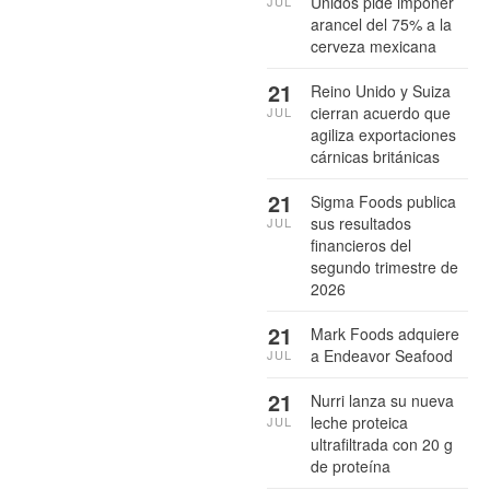
Unidos pide imponer
JUL
arancel del 75% a la
cerveza mexicana
21
Reino Unido y Suiza
cierran acuerdo que
JUL
agiliza exportaciones
cárnicas británicas
21
Sigma Foods publica
sus resultados
JUL
financieros del
segundo trimestre de
2026
21
Mark Foods adquiere
a Endeavor Seafood
JUL
21
Nurri lanza su nueva
leche proteica
JUL
ultrafiltrada con 20 g
de proteína