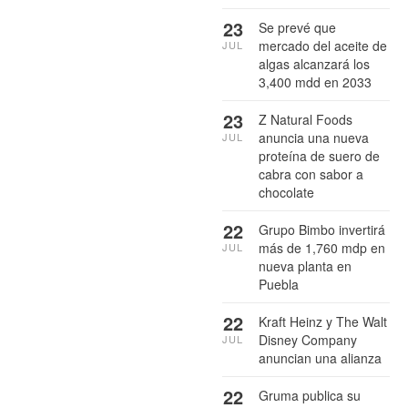
23
Se prevé que
mercado del aceite de
JUL
algas alcanzará los
3,400 mdd en 2033
23
Z Natural Foods
anuncia una nueva
JUL
proteína de suero de
cabra con sabor a
chocolate
22
Grupo Bimbo invertirá
más de 1,760 mdp en
JUL
nueva planta en
Puebla
22
Kraft Heinz y The Walt
Disney Company
JUL
anuncian una alianza
22
Gruma publica su