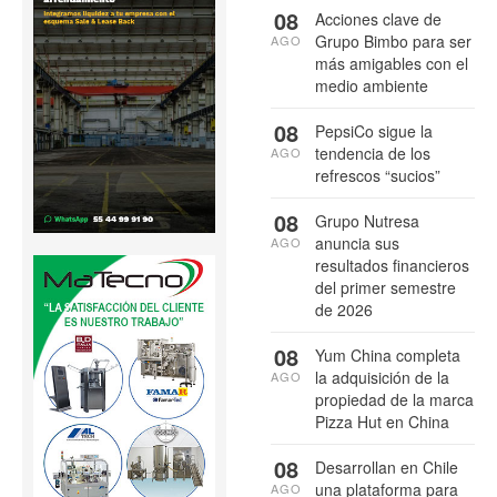
08
Acciones clave de
Grupo Bimbo para ser
AGO
más amigables con el
medio ambiente
08
PepsiCo sigue la
tendencia de los
AGO
refrescos “sucios”
08
Grupo Nutresa
anuncia sus
AGO
resultados financieros
del primer semestre
de 2026
08
Yum China completa
la adquisición de la
AGO
propiedad de la marca
Pizza Hut en China
08
Desarrollan en Chile
una plataforma para
AGO