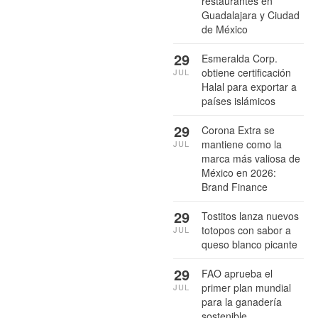
restaurantes en
Guadalajara y Ciudad
de México
29
Esmeralda Corp.
obtiene certificación
JUL
Halal para exportar a
países islámicos
29
Corona Extra se
mantiene como la
JUL
marca más valiosa de
México en 2026:
Brand Finance
29
Tostitos lanza nuevos
totopos con sabor a
JUL
queso blanco picante
29
FAO aprueba el
primer plan mundial
JUL
para la ganadería
sostenible