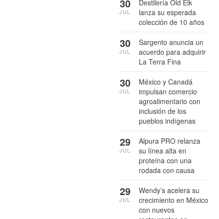
30
Destilería Old Elk
lanza su esperada
JUL
colección de 10 años
30
Sargento anuncia un
acuerdo para adquirir
JUL
La Terra Fina
30
México y Canadá
impulsan comercio
JUL
agroalimentario con
inclusión de los
pueblos indígenas
29
Alpura PRO relanza
su línea alta en
JUL
proteína con una
rodada con causa
29
Wendy’s acelera su
crecimiento en México
JUL
con nuevos