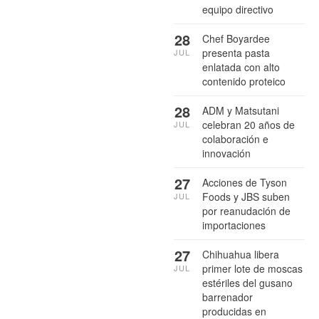
equipo directivo
28
Chef Boyardee
presenta pasta
JUL
enlatada con alto
contenido proteico
28
ADM y Matsutani
celebran 20 años de
JUL
colaboración e
innovación
27
Acciones de Tyson
Foods y JBS suben
JUL
por reanudación de
importaciones
27
Chihuahua libera
primer lote de moscas
JUL
estériles del gusano
barrenador
producidas en