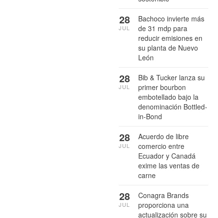
28
Bachoco invierte más
de 31 mdp para
JUL
reducir emisiones en
su planta de Nuevo
León
28
Bib & Tucker lanza su
primer bourbon
JUL
embotellado bajo la
denominación Bottled-
in-Bond
28
Acuerdo de libre
comercio entre
JUL
Ecuador y Canadá
exime las ventas de
carne
28
Conagra Brands
proporciona una
JUL
actualización sobre su