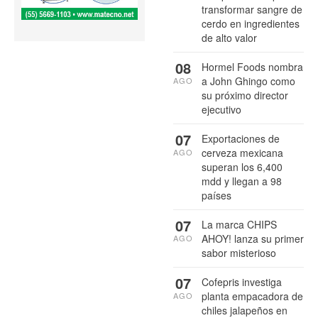
transformar sangre de
cerdo en ingredientes
de alto valor
08
Hormel Foods nombra
a John Ghingo como
AGO
su próximo director
ejecutivo
07
Exportaciones de
cerveza mexicana
AGO
superan los 6,400
mdd y llegan a 98
países
07
La marca CHIPS
AHOY! lanza su primer
AGO
sabor misterioso
07
Cofepris investiga
planta empacadora de
AGO
chiles jalapeños en