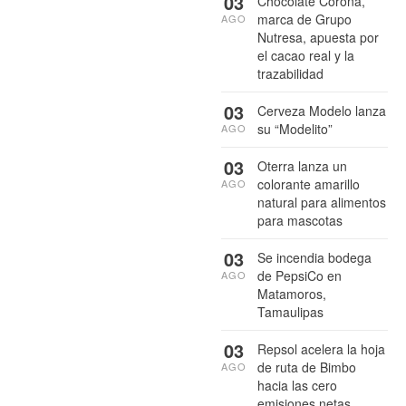
03
Chocolate Corona,
marca de Grupo
AGO
Nutresa, apuesta por
el cacao real y la
trazabilidad
03
Cerveza Modelo lanza
su “Modelito”
AGO
03
Oterra lanza un
colorante amarillo
AGO
natural para alimentos
para mascotas
03
Se incendia bodega
de PepsiCo en
AGO
Matamoros,
Tamaulipas
03
Repsol acelera la hoja
de ruta de Bimbo
AGO
hacia las cero
emisiones netas