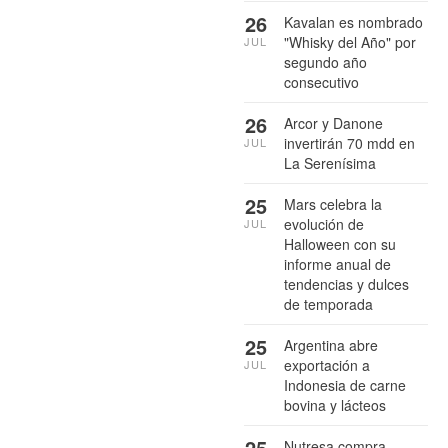
26
Kavalan es nombrado
"Whisky del Año" por
JUL
segundo año
consecutivo
26
Arcor y Danone
invertirán 70 mdd en
JUL
La Serenísima
25
Mars celebra la
evolución de
JUL
Halloween con su
informe anual de
tendencias y dulces
de temporada
25
Argentina abre
exportación a
JUL
Indonesia de carne
bovina y lácteos
25
Nutresa compra