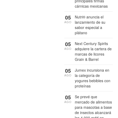
principales firmas
cárnicas mexicanas
05
Nutri® anuncia el
lanzamiento de su
AGO
sabor especial a
plátano
05
Next Century Spirits
adquiere la cartera de
AGO
marcas de licores
Grain & Barrel
05
Jumex incursiona en
la categoría de
AGO
yogures bebibles con
proteínas
05
Se prevé que
mercado de alimentos
AGO
para mascotas a base
de insectos alcanzará
los 4,000 mdd en