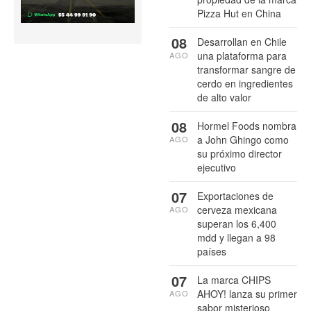
Pizza Hut en China
08
Desarrollan en Chile
una plataforma para
AGO
transformar sangre de
cerdo en ingredientes
de alto valor
08
Hormel Foods nombra
a John Ghingo como
AGO
su próximo director
ejecutivo
07
Exportaciones de
cerveza mexicana
AGO
superan los 6,400
mdd y llegan a 98
países
07
La marca CHIPS
AHOY! lanza su primer
AGO
sabor misterioso