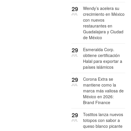
29
Wendy’s acelera su
crecimiento en México
JUL
con nuevos
restaurantes en
Guadalajara y Ciudad
de México
29
Esmeralda Corp.
obtiene certificación
JUL
Halal para exportar a
países islámicos
29
Corona Extra se
mantiene como la
JUL
marca más valiosa de
México en 2026:
Brand Finance
29
Tostitos lanza nuevos
totopos con sabor a
JUL
queso blanco picante