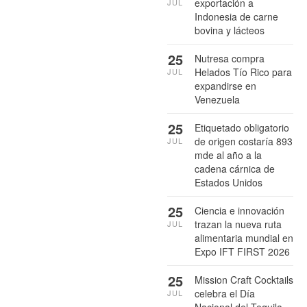
exportación a
JUL
Indonesia de carne
bovina y lácteos
25
Nutresa compra
Helados Tío Rico para
JUL
expandirse en
Venezuela
25
Etiquetado obligatorio
de origen costaría 893
JUL
mde al año a la
cadena cárnica de
Estados Unidos
25
Ciencia e innovación
trazan la nueva ruta
JUL
alimentaria mundial en
Expo IFT FIRST 2026
25
Mission Craft Cocktails
celebra el Día
JUL