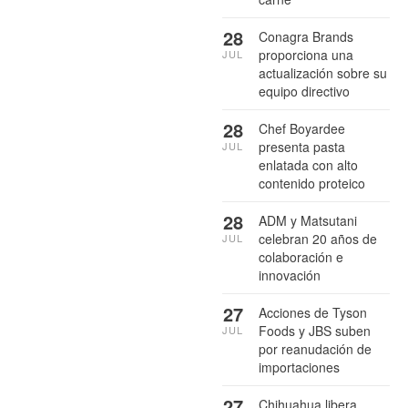
28
Conagra Brands
proporciona una
JUL
actualización sobre su
equipo directivo
28
Chef Boyardee
presenta pasta
JUL
enlatada con alto
contenido proteico
28
ADM y Matsutani
celebran 20 años de
JUL
colaboración e
innovación
27
Acciones de Tyson
Foods y JBS suben
JUL
por reanudación de
importaciones
27
Chihuahua libera