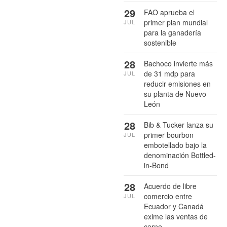
29
FAO aprueba el
primer plan mundial
JUL
para la ganadería
sostenible
28
Bachoco invierte más
de 31 mdp para
JUL
reducir emisiones en
su planta de Nuevo
León
28
Bib & Tucker lanza su
primer bourbon
JUL
embotellado bajo la
denominación Bottled-
in-Bond
28
Acuerdo de libre
comercio entre
JUL
Ecuador y Canadá
exime las ventas de
carne