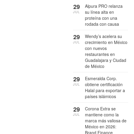
29
Alpura PRO relanza
su línea alta en
JUL
proteína con una
rodada con causa
29
Wendy’s acelera su
crecimiento en México
JUL
con nuevos
restaurantes en
Guadalajara y Ciudad
de México
29
Esmeralda Corp.
obtiene certificación
JUL
Halal para exportar a
países islámicos
29
Corona Extra se
mantiene como la
JUL
marca más valiosa de
México en 2026:
Brand Finance