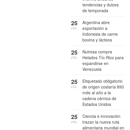
tendencias y dulces
de temporada
25
Argentina abre
exportación a
JUL
Indonesia de carne
bovina y lácteos
25
Nutresa compra
Helados Tío Rico para
JUL
expandirse en
Venezuela
25
Etiquetado obligatorio
de origen costaría 893
JUL
mde al año a la
cadena cárnica de
Estados Unidos
25
Ciencia e innovación
trazan la nueva ruta
JUL
alimentaria mundial en