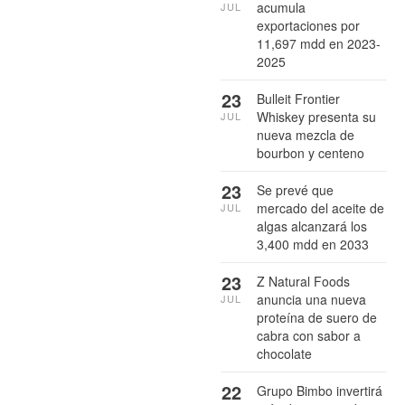
acumula
JUL
exportaciones por
11,697 mdd en 2023-
2025
23
Bulleit Frontier
Whiskey presenta su
JUL
nueva mezcla de
bourbon y centeno
23
Se prevé que
mercado del aceite de
JUL
algas alcanzará los
3,400 mdd en 2033
23
Z Natural Foods
anuncia una nueva
JUL
proteína de suero de
cabra con sabor a
chocolate
22
Grupo Bimbo invertirá