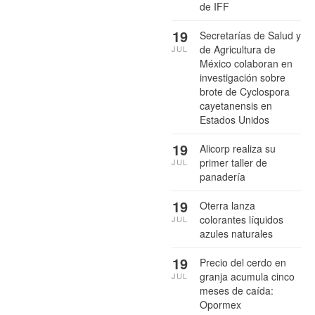
de IFF
19
Secretarías de Salud y
de Agricultura de
JUL
México colaboran en
investigación sobre
brote de Cyclospora
cayetanensis en
Estados Unidos
19
Alicorp realiza su
primer taller de
JUL
panadería
19
Oterra lanza
colorantes líquidos
JUL
azules naturales
19
Precio del cerdo en
granja acumula cinco
JUL
meses de caída:
Opormex