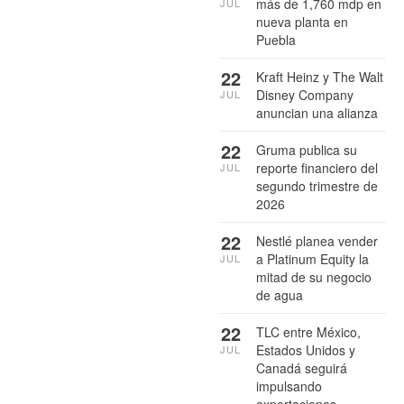
más de 1,760 mdp en
JUL
nueva planta en
Puebla
22
Kraft Heinz y The Walt
Disney Company
JUL
anuncian una alianza
22
Gruma publica su
reporte financiero del
JUL
segundo trimestre de
2026
22
Nestlé planea vender
a Platinum Equity la
JUL
mitad de su negocio
de agua
22
TLC entre México,
Estados Unidos y
JUL
Canadá seguirá
impulsando