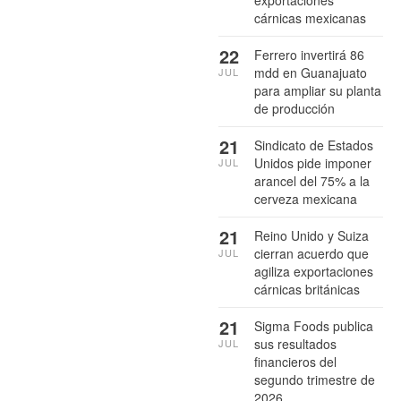
exportaciones
cárnicas mexicanas
22
Ferrero invertirá 86
mdd en Guanajuato
JUL
para ampliar su planta
de producción
21
Sindicato de Estados
Unidos pide imponer
JUL
arancel del 75% a la
cerveza mexicana
21
Reino Unido y Suiza
cierran acuerdo que
JUL
agiliza exportaciones
cárnicas británicas
21
Sigma Foods publica
sus resultados
JUL
financieros del
segundo trimestre de
2026