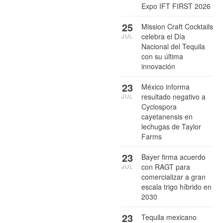
Expo IFT FIRST 2026
25
Mission Craft Cocktails
celebra el Día
JUL
Nacional del Tequila
con su última
innovación
23
México informa
resultado negativo a
JUL
Cyclospora
cayetanensis en
lechugas de Taylor
Farms
23
Bayer firma acuerdo
con RAGT para
JUL
comercializar a gran
escala trigo híbrido en
2030
23
Tequila mexicano