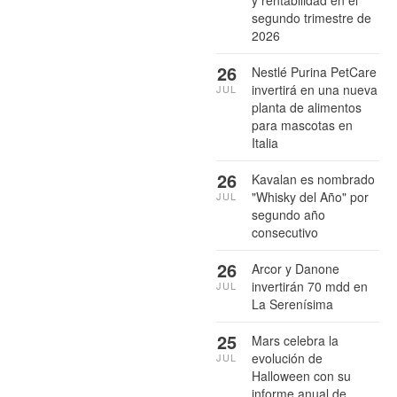
y rentabilidad en el
segundo trimestre de
2026
26
Nestlé Purina PetCare
invertirá en una nueva
JUL
planta de alimentos
para mascotas en
Italia
26
Kavalan es nombrado
"Whisky del Año" por
JUL
segundo año
consecutivo
26
Arcor y Danone
invertirán 70 mdd en
JUL
La Serenísima
25
Mars celebra la
evolución de
JUL
Halloween con su
informe anual de