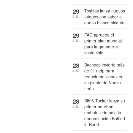
29
Tostitos lanza nuevos
totopos con sabor a
JUL
queso blanco picante
29
FAO aprueba el
primer plan mundial
JUL
para la ganadería
sostenible
28
Bachoco invierte más
de 31 mdp para
JUL
reducir emisiones en
su planta de Nuevo
León
28
Bib & Tucker lanza su
primer bourbon
JUL
embotellado bajo la
denominación Bottled-
in-Bond