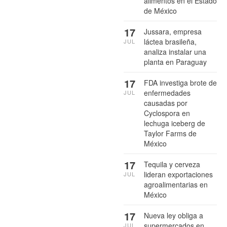
alimentos en el Estado
de México
17
Jussara, empresa
láctea brasileña,
JUL
analiza instalar una
planta en Paraguay
17
FDA investiga brote de
enfermedades
JUL
causadas por
Cyclospora en
lechuga iceberg de
Taylor Farms de
México
17
Tequila y cerveza
lideran exportaciones
JUL
agroalimentarias en
México
17
Nueva ley obliga a
supermercados en
JUL