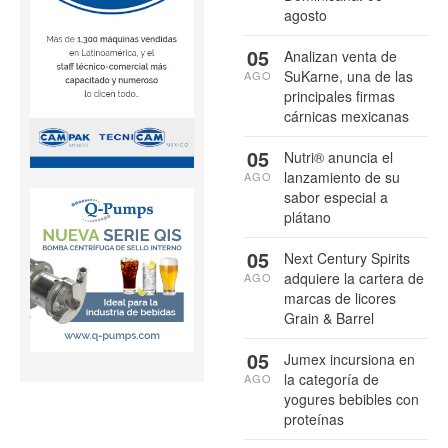
agosto
05
Analizan venta de
SuKarne, una de las
AGO
principales firmas
cárnicas mexicanas
05
Nutri® anuncia el
lanzamiento de su
AGO
sabor especial a
plátano
05
Next Century Spirits
adquiere la cartera de
AGO
marcas de licores
Grain & Barrel
05
Jumex incursiona en
la categoría de
AGO
yogures bebibles con
proteínas