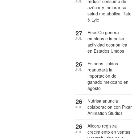
reducir consumo de
JUL
azúcar y mejorar su
salud metabólica: Tate
& Lyle
27
PepsiCo genera
empleos e impulsa
JUL
actividad económica
en Estados Unidos
26
Estados Unidos
reanudará la
JUL
importación de
ganado mexicano en
agosto
26
Nutrisa anuncia
colaboración con Pixar
JUL
Animation Studios
26
Alicorp registra
crecimiento en ventas
JUL