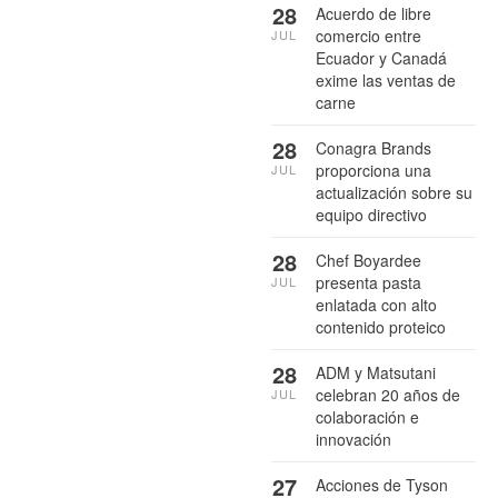
28
Acuerdo de libre
comercio entre
JUL
Ecuador y Canadá
exime las ventas de
carne
28
Conagra Brands
proporciona una
JUL
actualización sobre su
equipo directivo
28
Chef Boyardee
presenta pasta
JUL
enlatada con alto
contenido proteico
28
ADM y Matsutani
celebran 20 años de
JUL
colaboración e
innovación
27
Acciones de Tyson