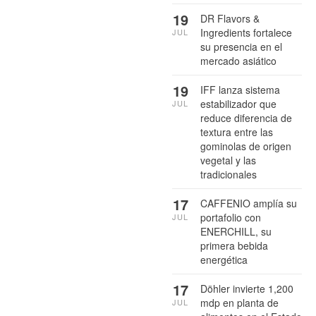
19
DR Flavors &
Ingredients fortalece
JUL
su presencia en el
mercado asiático
19
IFF lanza sistema
estabilizador que
JUL
reduce diferencia de
textura entre las
gominolas de origen
vegetal y las
tradicionales
17
CAFFENIO amplía su
portafolio con
JUL
ENERCHILL, su
primera bebida
energética
17
Döhler invierte 1,200
mdp en planta de
JUL