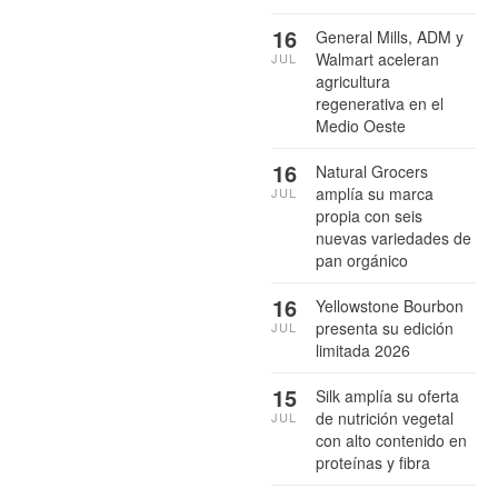
16
General Mills, ADM y
Walmart aceleran
JUL
agricultura
regenerativa en el
Medio Oeste
16
Natural Grocers
amplía su marca
JUL
propia con seis
nuevas variedades de
pan orgánico
16
Yellowstone Bourbon
presenta su edición
JUL
limitada 2026
15
Silk amplía su oferta
de nutrición vegetal
JUL
con alto contenido en
proteínas y fibra