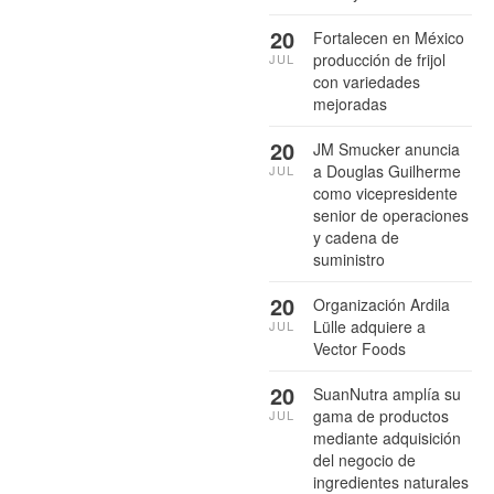
20
Fortalecen en México
producción de frijol
JUL
con variedades
mejoradas
20
JM Smucker anuncia
a Douglas Guilherme
JUL
como vicepresidente
senior de operaciones
y cadena de
suministro
20
Organización Ardila
Lülle adquiere a
JUL
Vector Foods
20
SuanNutra amplía su
gama de productos
JUL
mediante adquisición
del negocio de
ingredientes naturales