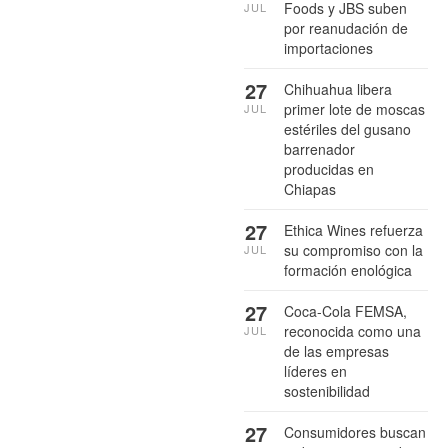
Foods y JBS suben
JUL
por reanudación de
importaciones
27
Chihuahua libera
primer lote de moscas
JUL
estériles del gusano
barrenador
producidas en
Chiapas
27
Ethica Wines refuerza
su compromiso con la
JUL
formación enológica
27
Coca-Cola FEMSA,
reconocida como una
JUL
de las empresas
líderes en
sostenibilidad
27
Consumidores buscan