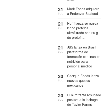
21
Mark Foods adquiere
a Endeavor Seafood
JUL
21
Nurri lanza su nueva
leche proteica
JUL
ultrafiltrada con 20 g
de proteína
21
JBS lanza en Brasil
plataforma de
JUL
formación continua en
nutrición para
personal médico
20
Cacique Foods lanza
nuevos quesos
JUL
mexicanos
20
FDA retracta resultado
positivo a la lechuga
JUL
de Taylor Farms