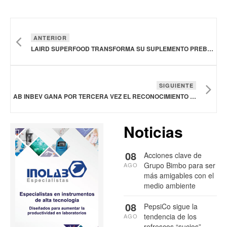
ANTERIOR
LAIRD SUPERFOOD TRANSFORMA SU SUPLEMENTO PREBIÓTICO DAILY GREENS PARA OBTENER CERTIFICACIÓN ORGÁNICA
SIGUIENTE
AB INBEV GANA POR TERCERA VEZ EL RECONOCIMIENTO CANNES LIONS CREATIVE MARKETER OF THE YEAR
Noticias
08
Acciones clave de
Grupo Bimbo para ser
AGO
más amigables con el
medio ambiente
08
PepsiCo sigue la
tendencia de los
AGO
refrescos “sucios”