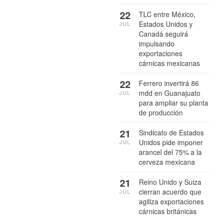
22
TLC entre México,
Estados Unidos y
JUL
Canadá seguirá
impulsando
exportaciones
cárnicas mexicanas
22
Ferrero invertirá 86
mdd en Guanajuato
JUL
para ampliar su planta
de producción
21
Sindicato de Estados
Unidos pide imponer
JUL
arancel del 75% a la
cerveza mexicana
21
Reino Unido y Suiza
cierran acuerdo que
JUL
agiliza exportaciones
cárnicas británicas