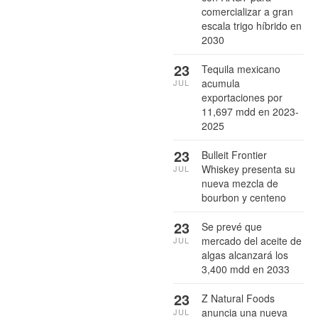
comercializar a gran
escala trigo híbrido en
2030
23
Tequila mexicano
acumula
JUL
exportaciones por
11,697 mdd en 2023-
2025
23
Bulleit Frontier
Whiskey presenta su
JUL
nueva mezcla de
bourbon y centeno
23
Se prevé que
mercado del aceite de
JUL
algas alcanzará los
3,400 mdd en 2033
23
Z Natural Foods
anuncia una nueva
JUL