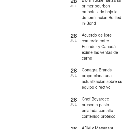
28
primer bourbon
JUL
embotellado bajo la
denominación Bottled-
in-Bond
28
Acuerdo de libre
comercio entre
JUL
Ecuador y Canadá
exime las ventas de
carne
28
Conagra Brands
proporciona una
JUL
actualización sobre su
equipo directivo
28
Chef Boyardee
presenta pasta
JUL
enlatada con alto
contenido proteico
28
ADM y Matsutani