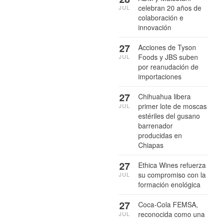
celebran 20 años de
JUL
colaboración e
innovación
27
Acciones de Tyson
Foods y JBS suben
JUL
por reanudación de
importaciones
27
Chihuahua libera
primer lote de moscas
JUL
estériles del gusano
barrenador
producidas en
Chiapas
27
Ethica Wines refuerza
su compromiso con la
JUL
formación enológica
27
Coca-Cola FEMSA,
reconocida como una
JUL