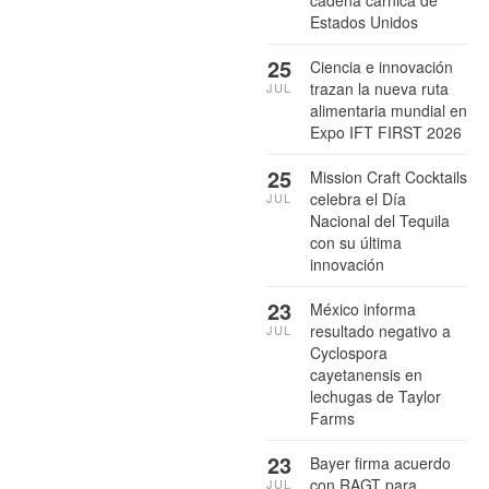
Estados Unidos
25
Ciencia e innovación
trazan la nueva ruta
JUL
alimentaria mundial en
Expo IFT FIRST 2026
25
Mission Craft Cocktails
celebra el Día
JUL
Nacional del Tequila
con su última
innovación
23
México informa
resultado negativo a
JUL
Cyclospora
cayetanensis en
lechugas de Taylor
Farms
23
Bayer firma acuerdo
con RAGT para
JUL