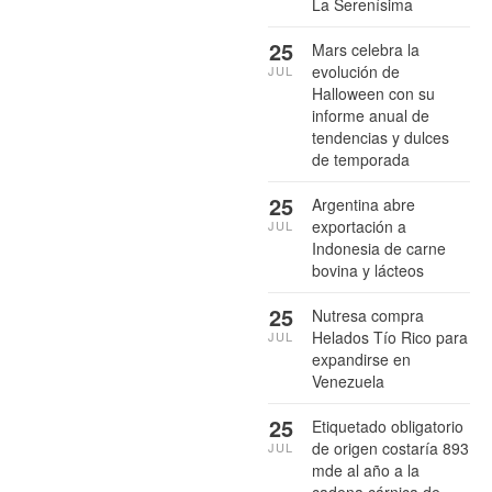
La Serenísima
25
Mars celebra la
evolución de
JUL
Halloween con su
informe anual de
tendencias y dulces
de temporada
25
Argentina abre
exportación a
JUL
Indonesia de carne
bovina y lácteos
25
Nutresa compra
Helados Tío Rico para
JUL
expandirse en
Venezuela
25
Etiquetado obligatorio
de origen costaría 893
JUL
mde al año a la
cadena cárnica de