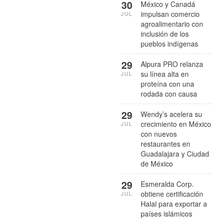
30
México y Canadá
impulsan comercio
JUL
agroalimentario con
inclusión de los
pueblos indígenas
29
Alpura PRO relanza
su línea alta en
JUL
proteína con una
rodada con causa
29
Wendy’s acelera su
crecimiento en México
JUL
con nuevos
restaurantes en
Guadalajara y Ciudad
de México
29
Esmeralda Corp.
obtiene certificación
JUL
Halal para exportar a
países islámicos