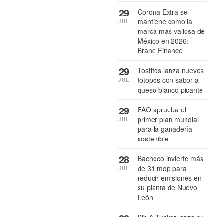
29
Corona Extra se
mantiene como la
JUL
marca más valiosa de
México en 2026:
Brand Finance
29
Tostitos lanza nuevos
totopos con sabor a
JUL
queso blanco picante
29
FAO aprueba el
primer plan mundial
JUL
para la ganadería
sostenible
28
Bachoco invierte más
de 31 mdp para
JUL
reducir emisiones en
su planta de Nuevo
León
Bib & Tucker lanza su