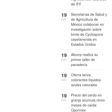
de IFF
19
Secretarías de Salud y
de Agricultura de
JUL
México colaboran en
investigación sobre
brote de Cyclospora
cayetanensis en
Estados Unidos
19
Alicorp realiza su
primer taller de
JUL
panadería
19
Oterra lanza
colorantes líquidos
JUL
azules naturales
19
Precio del cerdo en
granja acumula cinco
JUL
meses de caída:
Opormex