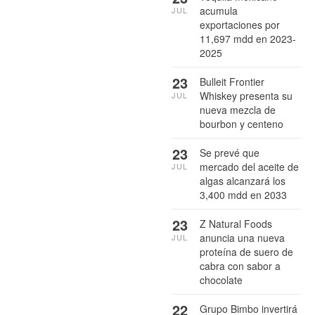
acumula
JUL
exportaciones por
11,697 mdd en 2023-
2025
23
Bulleit Frontier
Whiskey presenta su
JUL
nueva mezcla de
bourbon y centeno
23
Se prevé que
mercado del aceite de
JUL
algas alcanzará los
3,400 mdd en 2033
23
Z Natural Foods
anuncia una nueva
JUL
proteína de suero de
cabra con sabor a
chocolate
22
Grupo Bimbo invertirá