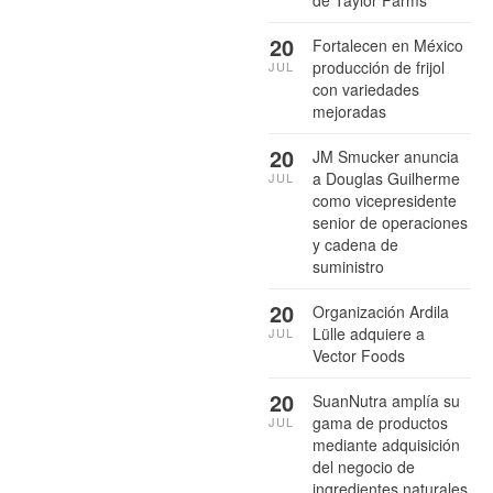
20
Fortalecen en México
producción de frijol
JUL
con variedades
mejoradas
20
JM Smucker anuncia
a Douglas Guilherme
JUL
como vicepresidente
senior de operaciones
y cadena de
suministro
20
Organización Ardila
Lülle adquiere a
JUL
Vector Foods
20
SuanNutra amplía su
gama de productos
JUL
mediante adquisición
del negocio de
ingredientes naturales