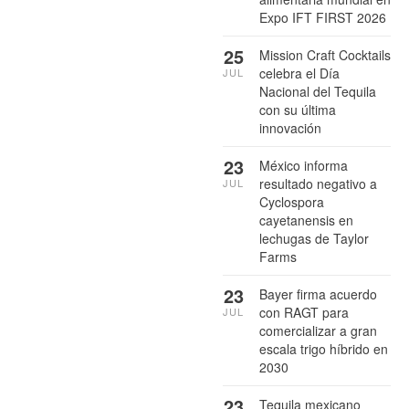
Expo IFT FIRST 2026
25
Mission Craft Cocktails
celebra el Día
JUL
Nacional del Tequila
con su última
innovación
23
México informa
resultado negativo a
JUL
Cyclospora
cayetanensis en
lechugas de Taylor
Farms
23
Bayer firma acuerdo
con RAGT para
JUL
comercializar a gran
escala trigo híbrido en
2030
23
Tequila mexicano