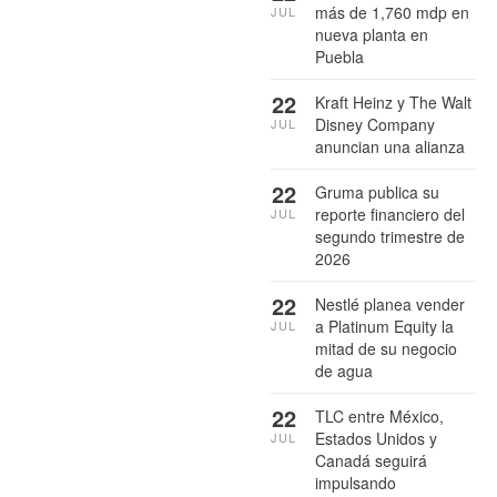
más de 1,760 mdp en
JUL
nueva planta en
Puebla
22
Kraft Heinz y The Walt
Disney Company
JUL
anuncian una alianza
22
Gruma publica su
reporte financiero del
JUL
segundo trimestre de
2026
22
Nestlé planea vender
a Platinum Equity la
JUL
mitad de su negocio
de agua
22
TLC entre México,
Estados Unidos y
JUL
Canadá seguirá
impulsando