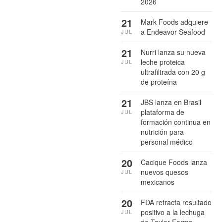
2026
21
Mark Foods adquiere
a Endeavor Seafood
JUL
21
Nurri lanza su nueva
leche proteica
JUL
ultrafiltrada con 20 g
de proteína
21
JBS lanza en Brasil
plataforma de
JUL
formación continua en
nutrición para
personal médico
20
Cacique Foods lanza
nuevos quesos
JUL
mexicanos
20
FDA retracta resultado
positivo a la lechuga
JUL
de Taylor Farms