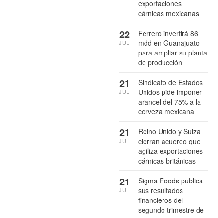
exportaciones
cárnicas mexicanas
22
Ferrero invertirá 86
mdd en Guanajuato
JUL
para ampliar su planta
de producción
21
Sindicato de Estados
Unidos pide imponer
JUL
arancel del 75% a la
cerveza mexicana
21
Reino Unido y Suiza
cierran acuerdo que
JUL
agiliza exportaciones
cárnicas británicas
21
Sigma Foods publica
sus resultados
JUL
financieros del
segundo trimestre de