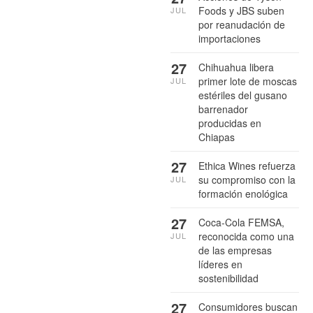
Foods y JBS suben
JUL
por reanudación de
importaciones
27
Chihuahua libera
primer lote de moscas
JUL
estériles del gusano
barrenador
producidas en
Chiapas
27
Ethica Wines refuerza
su compromiso con la
JUL
formación enológica
27
Coca-Cola FEMSA,
reconocida como una
JUL
de las empresas
líderes en
sostenibilidad
27
Consumidores buscan