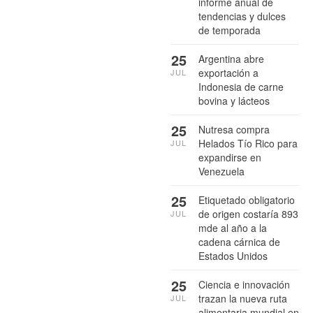
informe anual de
tendencias y dulces
de temporada
25
Argentina abre
exportación a
JUL
Indonesia de carne
bovina y lácteos
25
Nutresa compra
Helados Tío Rico para
JUL
expandirse en
Venezuela
25
Etiquetado obligatorio
de origen costaría 893
JUL
mde al año a la
cadena cárnica de
Estados Unidos
25
Ciencia e innovación
trazan la nueva ruta
JUL
alimentaria mundial en