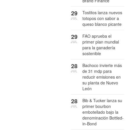
Brand Finance
29
Tostitos lanza nuevos
totopos con sabor a
JUL
queso blanco picante
29
FAO aprueba el
primer plan mundial
JUL
para la ganadería
sostenible
28
Bachoco invierte más
de 31 mdp para
JUL
reducir emisiones en
su planta de Nuevo
León
28
Bib & Tucker lanza su
primer bourbon
JUL
embotellado bajo la
denominación Bottled-
in-Bond