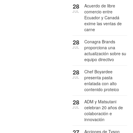
28
Acuerdo de libre
comercio entre
JUL
Ecuador y Canadá
exime las ventas de
carne
28
Conagra Brands
proporciona una
JUL
actualización sobre su
equipo directivo
28
Chef Boyardee
presenta pasta
JUL
enlatada con alto
contenido proteico
28
ADM y Matsutani
celebran 20 años de
JUL
colaboración e
innovación
27
Acciones de Tyson