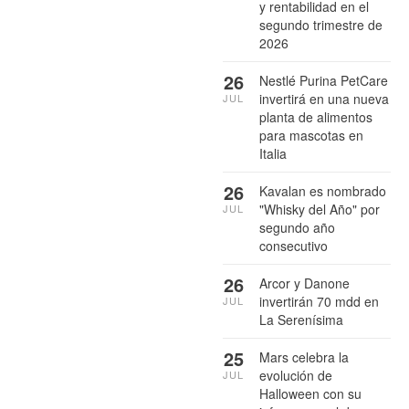
y rentabilidad en el
segundo trimestre de
2026
26
Nestlé Purina PetCare
invertirá en una nueva
JUL
planta de alimentos
para mascotas en
Italia
26
Kavalan es nombrado
"Whisky del Año" por
JUL
segundo año
consecutivo
26
Arcor y Danone
invertirán 70 mdd en
JUL
La Serenísima
25
Mars celebra la
evolución de
JUL
Halloween con su