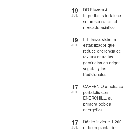
19
DR Flavors &
Ingredients fortalece
JUL
su presencia en el
mercado asiático
19
IFF lanza sistema
estabilizador que
JUL
reduce diferencia de
textura entre las
gominolas de origen
vegetal y las
tradicionales
17
CAFFENIO amplía su
portafolio con
JUL
ENERCHILL, su
primera bebida
energética
17
Döhler invierte 1,200
mdp en planta de
JUL