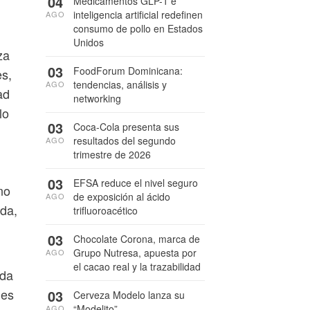
04
Medicamentos GLP-1 e
inteligencia artificial redefinen
AGO
consumo de pollo en Estados
Unidos
za
03
FoodForum Dominicana:
s,
tendencias, análisis y
AGO
ad
networking
lo
03
Coca-Cola presenta sus
resultados del segundo
AGO
trimestre de 2026
03
EFSA reduce el nivel seguro
no
de exposición al ácido
AGO
rda,
trifluoroacético
03
Chocolate Corona, marca de
Grupo Nutresa, apuesta por
AGO
el cacao real y la trazabilidad
ida
 es
03
Cerveza Modelo lanza su
“Modelito”
AGO