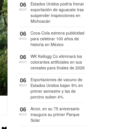
06
Estados Unidos podría frenar
exportación de aguacate tras
AGO
suspender inspecciones en
Michoacán
06
Coca-Cola estrena publicidad
para celebrar 100 años de
AGO
historia en México
06
WK Kellogg Co eliminará los
colorantes artificiales en sus
AGO
cereales para finales de 2026
06
Exportaciones de vacuno de
Estados Unidos bajan 9% en
AGO
primer semestre y las de
porcino suben 4%
06
Arcor, en su 75 aniversario
inaugura su primer Parque
AGO
Solar