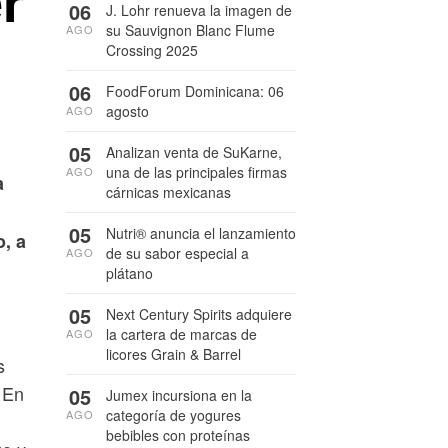
r
06
J. Lohr renueva la imagen de
su Sauvignon Blanc Flume
AGO
Crossing 2025
06
FoodForum Dominicana: 06
agosto
AGO
05
Analizan venta de SuKarne,
una de las principales firmas
AGO
a
cárnicas mexicanas
05
Nutri® anuncia el lanzamiento
o, a
de su sabor especial a
AGO
plátano
05
Next Century Spirits adquiere
la cartera de marcas de
AGO
licores Grain & Barrel
s
 En
05
Jumex incursiona en la
categoría de yogures
AGO
bebibles con proteínas