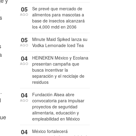
ge y
05
s
Se prevé que mercado de
alimentos para mascotas a
AGO
s
base de insectos alcanzará
los 4,000 mdd en 2036
05
Minute Maid Spiked lanza su
s
Vodka Lemonade Iced Tea
AGO
a
04
HEINEKEN México y Ecolana
presentan campaña que
AGO
busca incentivar la
separación y el reciclaje de
residuos
.
04
Fundación Alsea abre
l
convocatoria para impulsar
AGO
proyectos de seguridad
alimentaria, educación y
que
empleabilidad en México
04
México fortalecerá