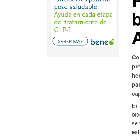
Co
pr
her
par
ca
En 
bio
se 
est