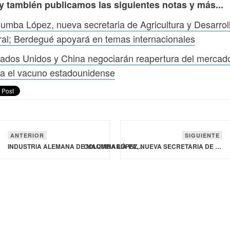
y también publicamos las siguientes notas y más...
umba López, nueva secretaria de Agricultura y Desarrol
al; Berdegué apoyará en temas internacionales
ados Unidos y China negociarán reapertura del mercad
a el vacuno estadounidense
ANTERIOR
SIGUIENTE
INDUSTRIA ALEMANA DE MAQUINARIA PARA PROCESAMIENTO DE ALIMENTOS Y ENVASADO ALCANZA LOS 17 MIL MDE EN 2025
COLUMBA LÓPEZ, NUEVA SECRETARIA DE AGRICULTURA Y DESARROLLO RURAL; BERDEGUÉ APOYARÁ EN TEMAS INTERNACIONALES