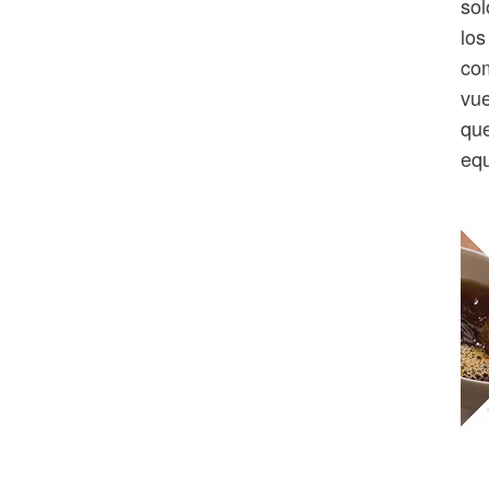
sol
los
com
vue
que
equ