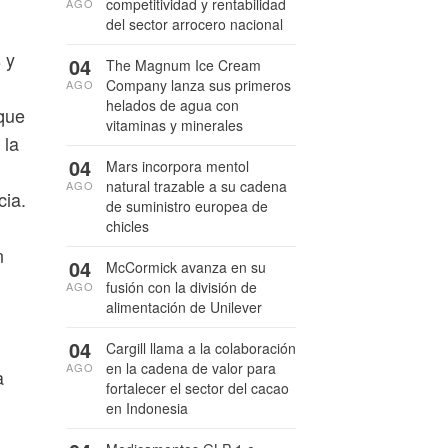
competitividad y rentabilidad
AGO
del sector arrocero nacional
 y
04
The Magnum Ice Cream
Company lanza sus primeros
AGO
helados de agua con
sque
vitaminas y minerales
 la
04
Mars incorpora mentol
natural trazable a su cadena
AGO
cia.
de suministro europea de
chicles
n
04
McCormick avanza en su
fusión con la división de
AGO
alimentación de Unilever
04
Cargill llama a la colaboración
en la cadena de valor para
AGO
a
fortalecer el sector del cacao
en Indonesia