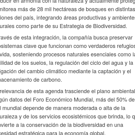
ducir en armonía con la naturaleza y actualmente prote
itorea más de 28 mil hectáreas de bosques en distinta
iones del país, integrando áreas productivas y ambiente
urales como parte de su Estrategia de Biodiversidad.
ravés de esta integración, la compañía busca preservar
sistemas clave que funcionan como verdaderos refugio
vida, sosteniendo procesos naturales esenciales como l
tilidad de los suelos, la regulación del ciclo del agua y la
igación del cambio climático mediante la captación y el
macenamiento de carbono.
relevancia de esta agenda trasciende el plano ambiental
gún datos del Foro Económico Mundial, más del 50% de
 mundial depende de manera moderada o alta de la
uraleza y de los servicios ecosistémicos que brinda, lo 
vierte a la conservación de la biodiversidad en una
esidad estratégica para la economía global.