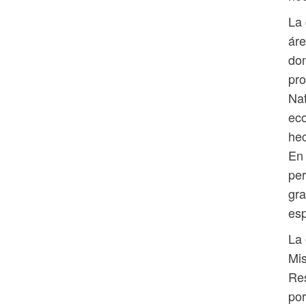
La 
áre
don
pro
Nat
eco
hec
En 
per
gra
esp
La 
Mis
Res
por