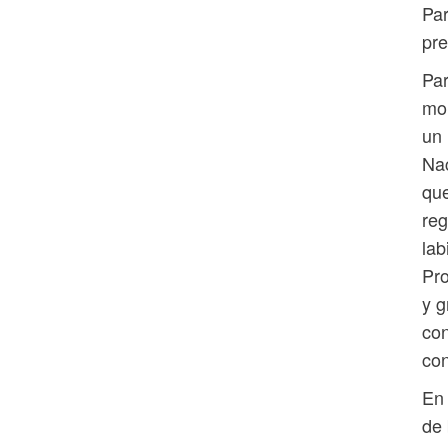
Par
pr
Par
mon
un 
Nac
que
reg
lab
Pro
y g
con
con
En 
de 