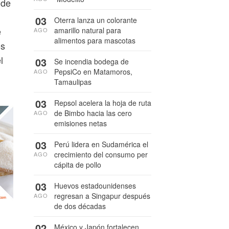
 de
03
Oterra lanza un colorante
e
amarillo natural para
AGO
alimentos para mascotas
os
l
03
Se incendia bodega de
PepsiCo en Matamoros,
AGO
Tamaulipas
03
Repsol acelera la hoja de ruta
de Bimbo hacia las cero
AGO
emisiones netas
03
Perú lidera en Sudamérica el
crecimiento del consumo per
AGO
cápita de pollo
03
Huevos estadounidenses
regresan a Singapur después
AGO
de dos décadas
02
México y Japón fortalecen