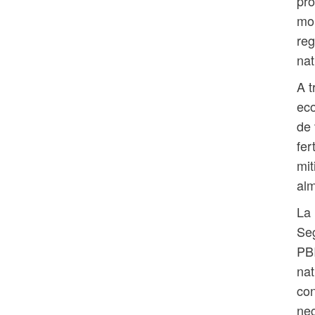
pro
mon
reg
nat
A t
eco
de 
fer
mit
al
La 
Se
PBI
nat
con
nec