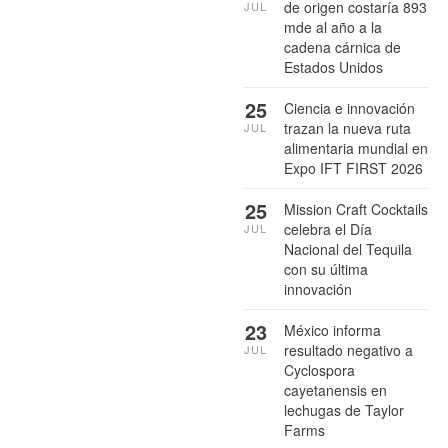
de origen costaría 893
JUL
mde al año a la
cadena cárnica de
Estados Unidos
25
Ciencia e innovación
trazan la nueva ruta
JUL
alimentaria mundial en
Expo IFT FIRST 2026
25
Mission Craft Cocktails
celebra el Día
JUL
Nacional del Tequila
con su última
innovación
23
México informa
resultado negativo a
JUL
Cyclospora
cayetanensis en
lechugas de Taylor
Farms