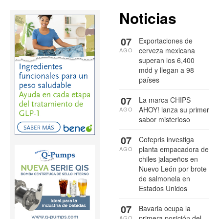
Noticias
07
Exportaciones de
cerveza mexicana
AGO
superan los 6,400
mdd y llegan a 98
países
07
La marca CHIPS
AHOY! lanza su primer
AGO
sabor misterioso
07
Cofepris investiga
planta empacadora de
AGO
chiles jalapeños en
Nuevo León por brote
de salmonela en
Estados Unidos
07
Bavaria ocupa la
primera posición del
AGO