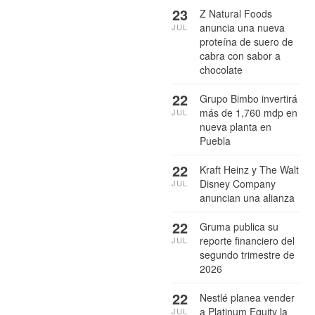
23
Z Natural Foods
anuncia una nueva
JUL
proteína de suero de
cabra con sabor a
chocolate
22
Grupo Bimbo invertirá
más de 1,760 mdp en
JUL
nueva planta en
Puebla
22
Kraft Heinz y The Walt
Disney Company
JUL
anuncian una alianza
22
Gruma publica su
reporte financiero del
JUL
segundo trimestre de
2026
22
Nestlé planea vender
a Platinum Equity la
JUL