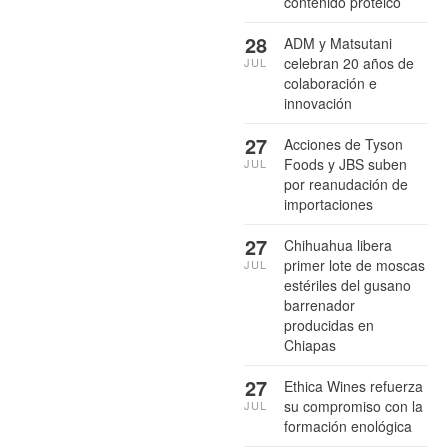
contenido proteico
28
ADM y Matsutani
celebran 20 años de
JUL
colaboración e
innovación
27
Acciones de Tyson
Foods y JBS suben
JUL
por reanudación de
importaciones
27
Chihuahua libera
primer lote de moscas
JUL
estériles del gusano
barrenador
producidas en
Chiapas
27
Ethica Wines refuerza
su compromiso con la
JUL
formación enológica