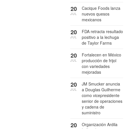
20
Cacique Foods lanza
nuevos quesos
JUL
mexicanos
20
FDA retracta resultado
positivo a la lechuga
JUL
de Taylor Farms
20
Fortalecen en México
producción de frijol
JUL
con variedades
mejoradas
20
JM Smucker anuncia
a Douglas Guilherme
JUL
como vicepresidente
senior de operaciones
y cadena de
suministro
20
Organización Ardila