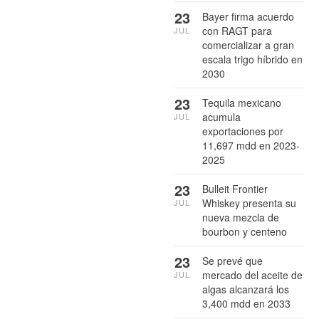
23
Bayer firma acuerdo
con RAGT para
JUL
comercializar a gran
escala trigo híbrido en
2030
23
Tequila mexicano
acumula
JUL
exportaciones por
11,697 mdd en 2023-
2025
23
Bulleit Frontier
Whiskey presenta su
JUL
nueva mezcla de
bourbon y centeno
23
Se prevé que
mercado del aceite de
JUL
algas alcanzará los
3,400 mdd en 2033