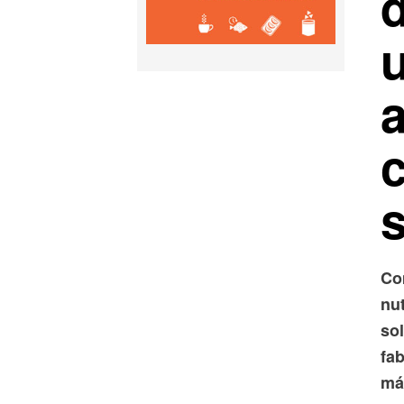
a
Co
nu
so
fa
má