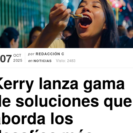
07
por
REDACCIÓN C
OCT
2025
en
Visto: 2483
NOTICIAS
Kerry lanza gama
de soluciones que
aborda los