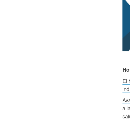
Ho
El 
ind
Av
ali
sal