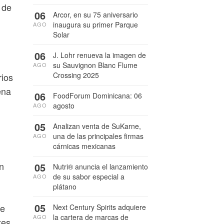
 de
06
Arcor, en su 75 aniversario
inaugura su primer Parque
AGO
Solar
06
J. Lohr renueva la imagen de
su Sauvignon Blanc Flume
AGO
Crossing 2025
rios
ena
06
FoodForum Dominicana: 06
agosto
AGO
05
Analizan venta de SuKarne,
una de las principales firmas
AGO
cárnicas mexicanas
n
05
Nutri® anuncia el lanzamiento
de su sabor especial a
AGO
plátano
05
de
Next Century Spirits adquiere
la cartera de marcas de
AGO
tes