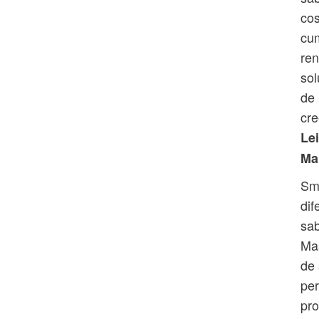
cos
cum
ren
sol
de 
cre
Le
Ma
Sma
dif
sab
Mas
de 
per
pro