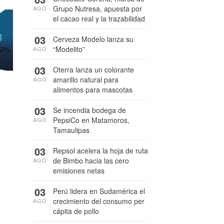
Grupo Nutresa, apuesta por
AGO
el cacao real y la trazabilidad
03
Cerveza Modelo lanza su
“Modelito”
AGO
03
Oterra lanza un colorante
amarillo natural para
AGO
alimentos para mascotas
03
Se incendia bodega de
PepsiCo en Matamoros,
AGO
Tamaulipas
03
Repsol acelera la hoja de ruta
de Bimbo hacia las cero
AGO
emisiones netas
03
Perú lidera en Sudamérica el
crecimiento del consumo per
AGO
cápita de pollo