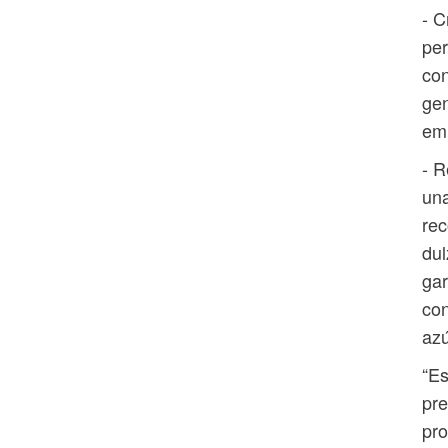
- C
per
con
gen
em
- R
una
rec
dul
gar
con
azú
“Es
pre
pro