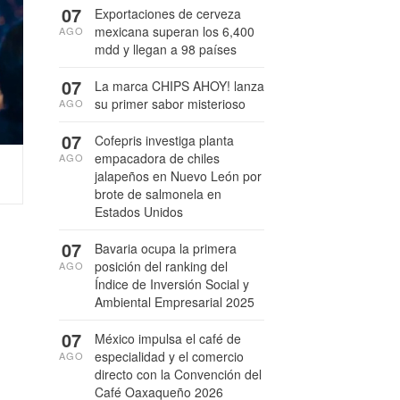
07
Exportaciones de cerveza
mexicana superan los 6,400
AGO
mdd y llegan a 98 países
07
La marca CHIPS AHOY! lanza
su primer sabor misterioso
AGO
07
Cofepris investiga planta
empacadora de chiles
AGO
jalapeños en Nuevo León por
brote de salmonela en
Estados Unidos
07
Bavaria ocupa la primera
posición del ranking del
AGO
Índice de Inversión Social y
Ambiental Empresarial 2025
07
México impulsa el café de
especialidad y el comercio
AGO
directo con la Convención del
Café Oaxaqueño 2026