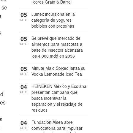
licores Grain & Barrel
 se
05
Jumex incursiona en la
a
categoría de yogures
AGO
bebibles con proteínas
s
05
Se prevé que mercado de
alimentos para mascotas a
AGO
base de insectos alcanzará
los 4,000 mdd en 2036
05
Minute Maid Spiked lanza su
Vodka Lemonade Iced Tea
AGO
04
HEINEKEN México y Ecolana
presentan campaña que
AGO
nd
busca incentivar la
nes
separación y el reciclaje de
residuos
s
04
Fundación Alsea abre
:
convocatoria para impulsar
AGO