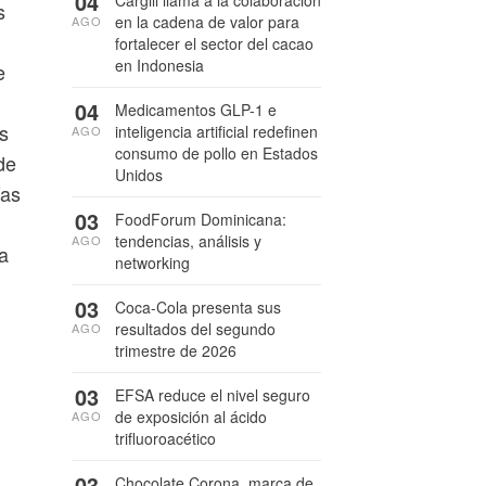
04
s
en la cadena de valor para
AGO
fortalecer el sector del cacao
en Indonesia
e
04
Medicamentos GLP-1 e
s
inteligencia artificial redefinen
AGO
consumo de pollo en Estados
de
Unidos
ías
03
FoodForum Dominicana:
tendencias, análisis y
AGO
a
networking
03
Coca-Cola presenta sus
resultados del segundo
AGO
trimestre de 2026
03
EFSA reduce el nivel seguro
de exposición al ácido
AGO
trifluoroacético
03
Chocolate Corona, marca de