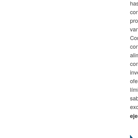
has
con
pro
van
Com
con
ali
com
inv
ofe
lím
sab
exc
eje