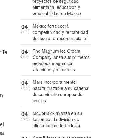
proyectos de seguridad
alimentaria, educación y
empleabilidad en México
04
México fortalecerá
competitividad y rentabilidad
AGO
del sector arrocero nacional
04
The Magnum Ice Cream
ite
Company lanza sus primeros
AGO
helados de agua con
vitaminas y minerales
04
Mars incorpora mentol
natural trazable a su cadena
AGO
in
de suministro europea de
chicles
04
McCormick avanza en su
fusión con la división de
AGO
el
alimentación de Unilever
ma
Cargill llama a la colaboración