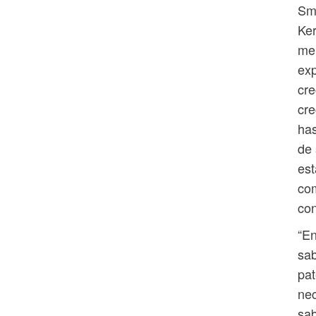
Sma
Ker
mer
exp
cre
cre
has
de 
est
com
co
“En
sab
pat
nec
sab