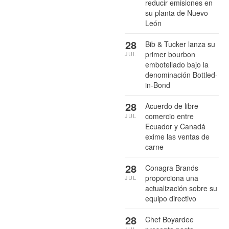
reducir emisiones en
su planta de Nuevo
León
28
Bib & Tucker lanza su
primer bourbon
JUL
embotellado bajo la
denominación Bottled-
in-Bond
28
Acuerdo de libre
comercio entre
JUL
Ecuador y Canadá
exime las ventas de
carne
28
Conagra Brands
proporciona una
JUL
actualización sobre su
equipo directivo
28
Chef Boyardee