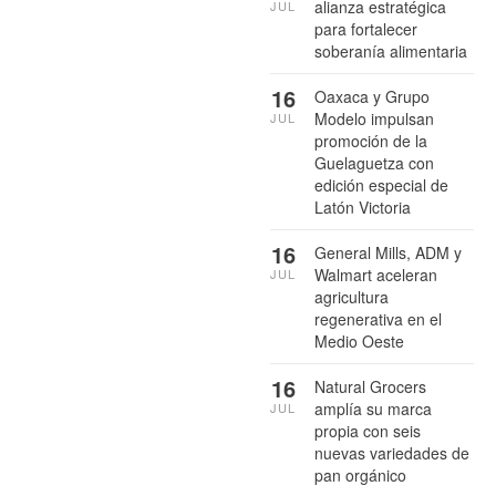
alianza estratégica
JUL
para fortalecer
soberanía alimentaria
16
Oaxaca y Grupo
Modelo impulsan
JUL
promoción de la
Guelaguetza con
edición especial de
Latón Victoria
16
General Mills, ADM y
Walmart aceleran
JUL
agricultura
regenerativa en el
Medio Oeste
16
Natural Grocers
amplía su marca
JUL
propia con seis
nuevas variedades de
pan orgánico