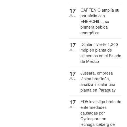
17
CAFFENIO amplía su
portafolio con
JUL
ENERCHILL, su
primera bebida
energética
17
Döhler invierte 1,200
mdp en planta de
JUL
alimentos en el Estado
de México
17
Jussara, empresa
láctea brasileña,
JUL
analiza instalar una
planta en Paraguay
17
FDA investiga brote de
enfermedades
JUL
causadas por
Cyclospora en
lechuga iceberg de