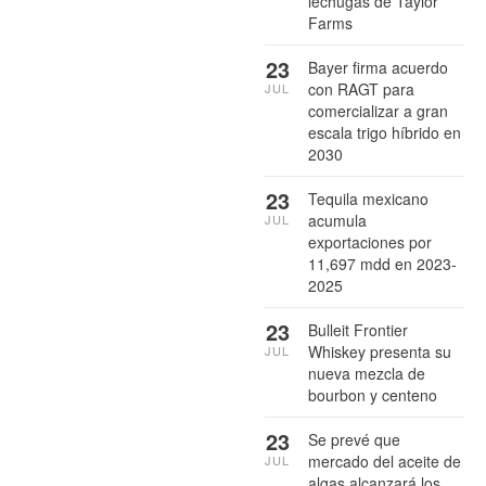
lechugas de Taylor
Farms
23
Bayer firma acuerdo
con RAGT para
JUL
comercializar a gran
escala trigo híbrido en
2030
23
Tequila mexicano
acumula
JUL
exportaciones por
11,697 mdd en 2023-
2025
23
Bulleit Frontier
Whiskey presenta su
JUL
nueva mezcla de
bourbon y centeno
23
Se prevé que
mercado del aceite de
JUL
algas alcanzará los