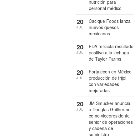
nutrición para
personal médico
20
Cacique Foods lanza
nuevos quesos
JUL
mexicanos
20
FDA retracta resultado
positivo a la lechuga
JUL
de Taylor Farms
20
Fortalecen en México
producción de frijol
JUL
con variedades
mejoradas
20
JM Smucker anuncia
a Douglas Guilherme
JUL
como vicepresidente
senior de operaciones
y cadena de
suministro