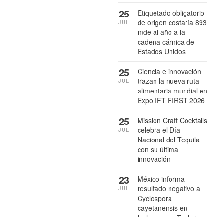
25
Etiquetado obligatorio
de origen costaría 893
JUL
mde al año a la
cadena cárnica de
Estados Unidos
25
Ciencia e innovación
trazan la nueva ruta
JUL
alimentaria mundial en
Expo IFT FIRST 2026
25
Mission Craft Cocktails
celebra el Día
JUL
Nacional del Tequila
con su última
innovación
23
México informa
resultado negativo a
JUL
Cyclospora
cayetanensis en