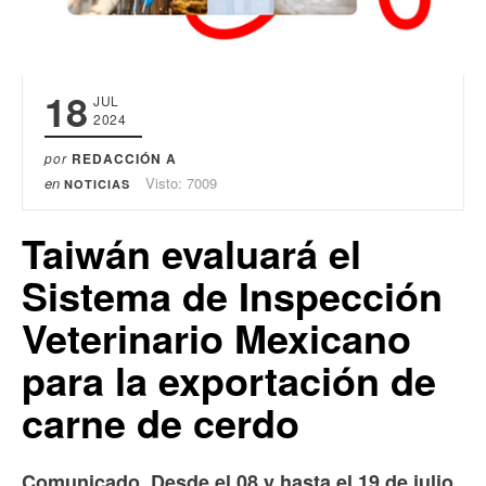
18
JUL
2024
por
REDACCIÓN A
en
Visto: 7009
NOTICIAS
Taiwán evaluará el
Sistema de Inspección
Veterinario Mexicano
para la exportación de
carne de cerdo
Comunicado. Desde el 08 y hasta el 19 de julio,