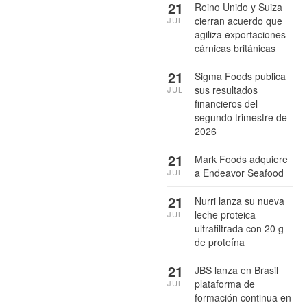
21
Reino Unido y Suiza
cierran acuerdo que
JUL
agiliza exportaciones
cárnicas británicas
21
Sigma Foods publica
sus resultados
JUL
financieros del
segundo trimestre de
2026
21
Mark Foods adquiere
a Endeavor Seafood
JUL
21
Nurri lanza su nueva
leche proteica
JUL
ultrafiltrada con 20 g
de proteína
21
JBS lanza en Brasil
plataforma de
JUL
formación continua en