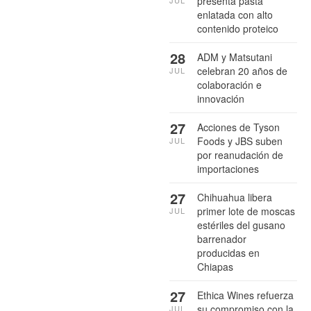
presenta pasta
JUL
enlatada con alto
contenido proteico
28
ADM y Matsutani
celebran 20 años de
JUL
colaboración e
innovación
27
Acciones de Tyson
Foods y JBS suben
JUL
por reanudación de
importaciones
27
Chihuahua libera
primer lote de moscas
JUL
estériles del gusano
barrenador
producidas en
Chiapas
27
Ethica Wines refuerza
su compromiso con la
JUL