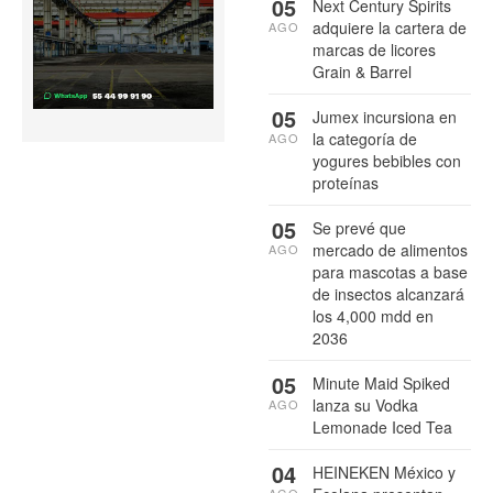
05
Next Century Spirits
adquiere la cartera de
AGO
marcas de licores
Grain & Barrel
05
Jumex incursiona en
la categoría de
AGO
yogures bebibles con
proteínas
05
Se prevé que
mercado de alimentos
AGO
para mascotas a base
de insectos alcanzará
los 4,000 mdd en
2036
05
Minute Maid Spiked
lanza su Vodka
AGO
Lemonade Iced Tea
04
HEINEKEN México y