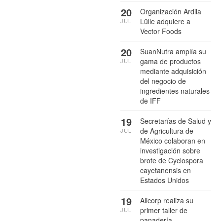
20
Organización Ardila
Lülle adquiere a
JUL
Vector Foods
20
SuanNutra amplía su
gama de productos
JUL
mediante adquisición
del negocio de
ingredientes naturales
de IFF
19
Secretarías de Salud y
de Agricultura de
JUL
México colaboran en
investigación sobre
brote de Cyclospora
cayetanensis en
Estados Unidos
19
Alicorp realiza su
primer taller de
JUL
panadería