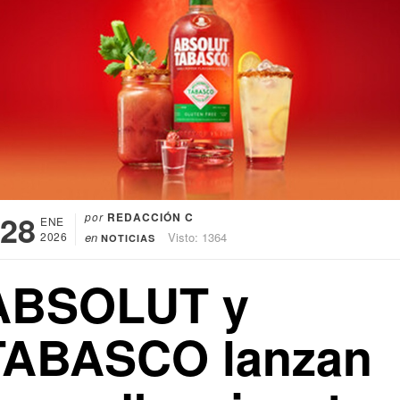
28
por
REDACCIÓN C
ENE
2026
en
Visto: 1364
NOTICIAS
ABSOLUT y
TABASCO lanzan