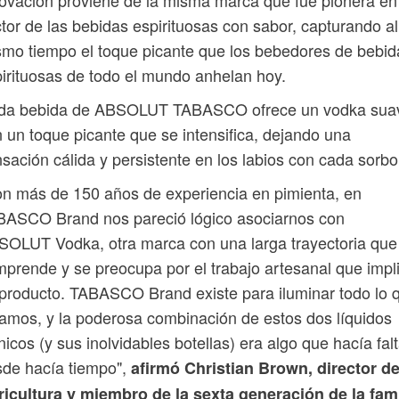
tor de las bebidas espirituosas con sabor, capturando al
mo tiempo el toque picante que los bebedores de bebid
irituosas de todo el mundo anhelan hoy.
da bebida de ABSOLUT TABASCO ofrece un vodka sua
 un toque picante que se intensifica, dejando una
sación cálida y persistente en los labios con cada sorbo
n más de 150 años de experiencia en pimienta, en
BASCO Brand nos pareció lógico asociarnos con
OLUT Vodka, otra marca con una larga trayectoria que
prende y se preocupa por el trabajo artesanal que impl
producto. TABASCO Brand existe para iluminar todo lo 
amos, y la poderosa combinación de estos dos líquidos
nicos (y sus inolvidables botellas) era algo que hacía fal
de hacía tiempo",
afirmó Christian Brown, director d
icultura y miembro de la sexta generación de la fami