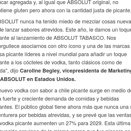
car agregada y, al igual que ABSOLUT original, no
tiene gluten pero ahora con la cantidad justa de picante
BSOLUT nunca ha tenido miedo de mezclar cosas nuev
de lanzar sabores atrevidos. Este año, le damos un toqu
cante al lanzamiento de ABSOLUT TABASCO. Nos
rgullece asociarnos con otro ícono y una de las marcas
sa picante líderes a nivel mundial para añadir un toque
ante a los cócteles de vodka, tanto clásicos como de
a", dijo
Caroline Begley, vicepresidenta de Marketin
 ABSOLUT en Estados Unidos.
nuevo vodka con sabor a chile picante surge en medio d
 fuerte y creciente demanda de comidas y bebidas
antes. El público global tiene ahora más que nunca una
nturera por bebidas atrevidas, y se prevé que las venta
vodka picante aumenten un 27% para 2029. Esta última
ovación proviene de la misma marca que fue pionera en