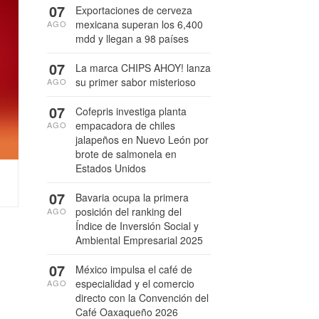
07
Exportaciones de cerveza
mexicana superan los 6,400
AGO
mdd y llegan a 98 países
07
La marca CHIPS AHOY! lanza
su primer sabor misterioso
AGO
07
Cofepris investiga planta
empacadora de chiles
AGO
jalapeños en Nuevo León por
brote de salmonela en
Estados Unidos
07
Bavaria ocupa la primera
posición del ranking del
AGO
Índice de Inversión Social y
Ambiental Empresarial 2025
07
México impulsa el café de
especialidad y el comercio
AGO
directo con la Convención del
Café Oaxaqueño 2026