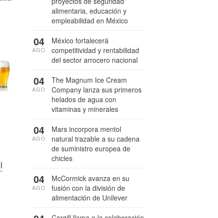
proyectos de seguridad
alimentaria, educación y
empleabilidad en México
04
México fortalecerá
competitividad y rentabilidad
AGO
del sector arrocero nacional
04
The Magnum Ice Cream
Company lanza sus primeros
AGO
helados de agua con
vitaminas y minerales
04
Mars incorpora mentol
natural trazable a su cadena
AGO
de suministro europea de
chicles
l
04
McCormick avanza en su
fusión con la división de
AGO
alimentación de Unilever
Cargill llama a la colaboración