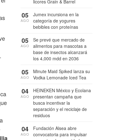
licores Grain & Barrel
05
Jumex incursiona en la
as
categoría de yogures
AGO
bebibles con proteínas
ve
05
Se prevé que mercado de
alimentos para mascotas a
AGO
base de insectos alcanzará
.
los 4,000 mdd en 2036
05
Minute Maid Spiked lanza su
Vodka Lemonade Iced Tea
AGO
04
HEINEKEN México y Ecolana
ica
presentan campaña que
AGO
que
busca incentivar la
separación y el reciclaje de
residuos
ta
04
e
Fundación Alsea abre
convocatoria para impulsar
AGO
lia