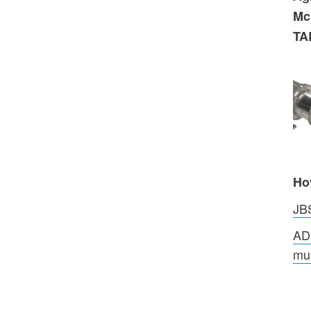
Mc
TA
Ho
JBS
AD
mun