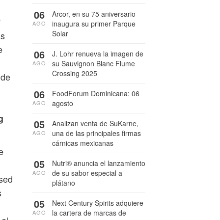
06
Arcor, en su 75 aniversario
.
inaugura su primer Parque
AGO
Solar
as
e
06
J. Lohr renueva la imagen de
su Sauvignon Blanc Flume
AGO
Crossing 2025
 de
06
FoodForum Dominicana: 06
agosto
AGO
g
05
Analizan venta de SuKarne,
una de las principales firmas
AGO
cárnicas mexicanas
e
05
Nutri® anuncia el lanzamiento
de su sabor especial a
AGO
 sed
plátano
s
05
Next Century Spirits adquiere
la cartera de marcas de
AGO
 el