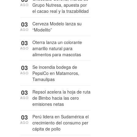
Grupo Nutresa, apuesta por
AGO
el cacao real y la trazabilidad
03
Cerveza Modelo lanza su
“Modelito”
AGO
03
Oterra lanza un colorante
amarillo natural para
AGO
alimentos para mascotas
03
Se incendia bodega de
PepsiCo en Matamoros,
AGO
Tamaulipas
03
Repsol acelera la hoja de ruta
de Bimbo hacia las cero
AGO
emisiones netas
03
Perú lidera en Sudamérica el
crecimiento del consumo per
AGO
cápita de pollo