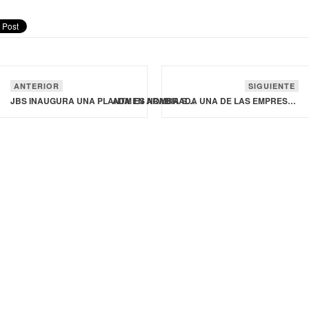
ANTERIOR
SIGUIENTE
JBS INAUGURA UNA PLANTA EN ARABIA SAUDITA
ADM ES NOMBRADA UNA DE LAS EMPRESAS MÁS ADMIRADAS DEL MUNDO EN LA INDUSTRIA DE PRODUCCIÓN DE ALIMENTOS