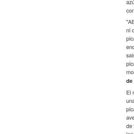
azú
con
"A
ni 
pi
eno
sal
pic
mod
de
El 
una
pic
ave
de 
inn