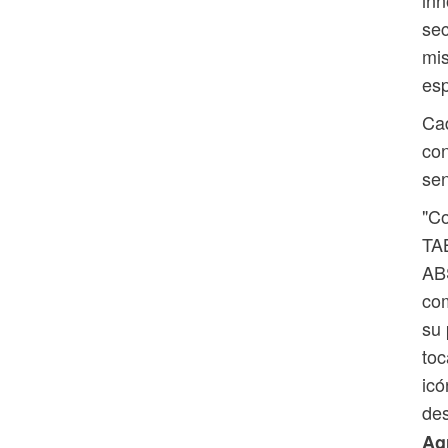
sec
mis
esp
Ca
con
sen
"Co
TA
ABS
com
su 
toc
icó
des
Agr