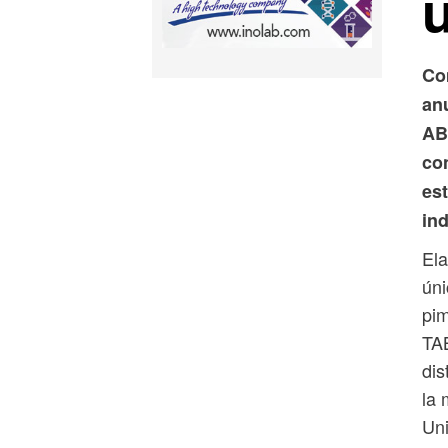
Co
an
AB
co
est
ind
El
úni
pim
TA
dis
la 
Uni