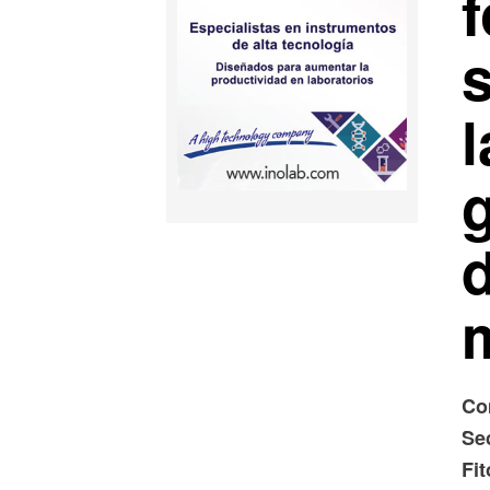
f
g
d
Com
Se
Fit