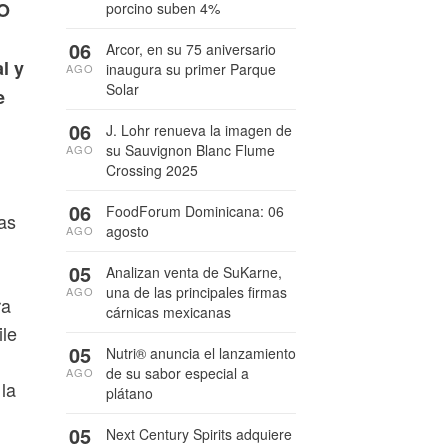
AO
porcino suben 4%
06
Arcor, en su 75 aniversario
l y
inaugura su primer Parque
AGO
Solar
e
06
J. Lohr renueva la imagen de
su Sauvignon Blanc Flume
AGO
Crossing 2025
06
FoodForum Dominicana: 06
as
agosto
AGO
05
Analizan venta de SuKarne,
una de las principales firmas
AGO
ra
cárnicas mexicanas
ile
05
Nutri® anuncia el lanzamiento
de su sabor especial a
AGO
la
plátano
05
Next Century Spirits adquiere