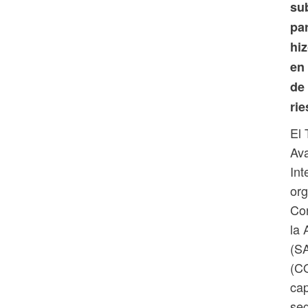
su
par
hi
en
de
rie
El 
Av
Int
org
Con
la 
(SA
(CO
cap
seg