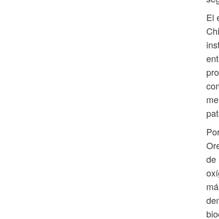
El 
Chi
ins
ent
pro
com
mer
pat
Por
Ore
de 
oxí
más
dem
bio