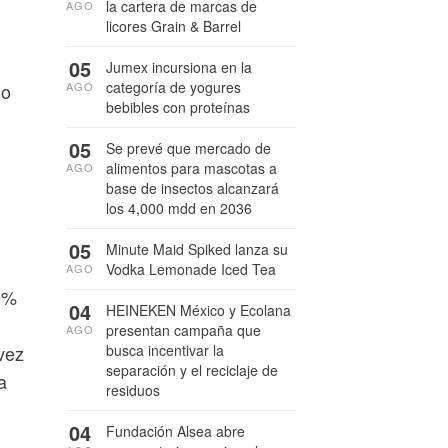
la cartera de marcas de
AGO
licores Grain & Barrel
05
Jumex incursiona en la
categoría de yogures
jo
AGO
bebibles con proteínas
n
05
Se prevé que mercado de
alimentos para mascotas a
AGO
base de insectos alcanzará
los 4,000 mdd en 2036
05
Minute Maid Spiked lanza su
Vodka Lemonade Iced Tea
AGO
80%
04
HEINEKEN México y Ecolana
presentan campaña que
AGO
vez
busca incentivar la
separación y el reciclaje de
a
residuos
04
Fundación Alsea abre