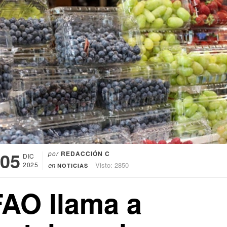
05
por
REDACCIÓN C
DIC
2025
en
Visto: 2850
NOTICIAS
FAO llama a