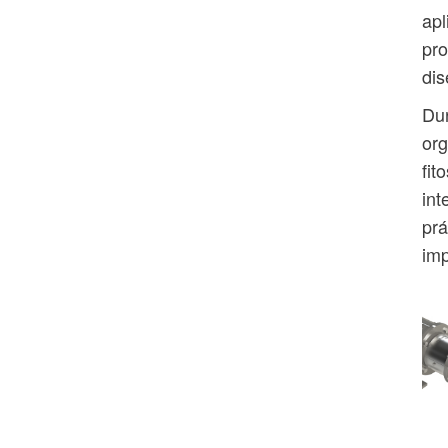
apl
pro
dis
Dur
org
fit
int
prá
imp