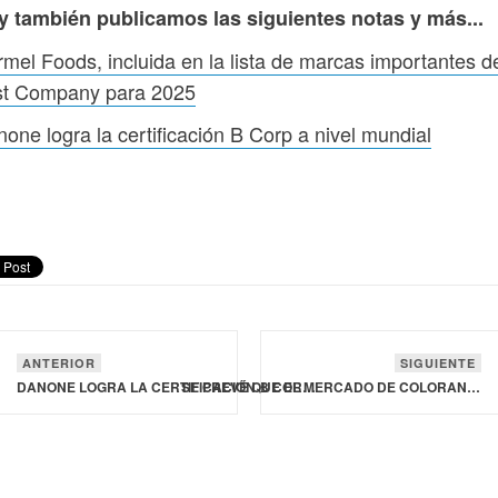
y también publicamos las siguientes notas y más...
mel Foods, incluida en la lista de marcas importantes d
st Company para 2025
one logra la certificación B Corp a nivel mundial
ANTERIOR
SIGUIENTE
DANONE LOGRA LA CERTIFICACIÓN B CORP A NIVEL MUNDIAL
SE PREVÉ QUE EL MERCADO DE COLORANTES ALIMENTARIOS NATURALES ALCANCE LOS 4,030 MDD EN 2035