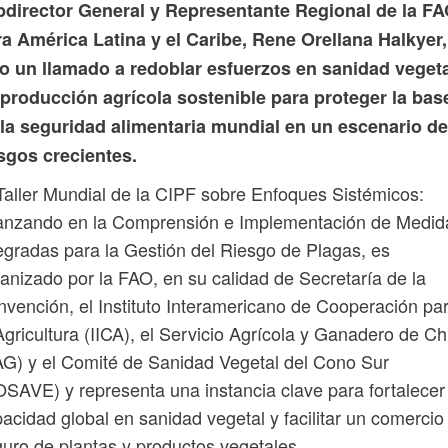
bdirector General y Representante Regional de la F
a América Latina y el Caribe, Rene Orellana Halkyer,
zo un llamado a redoblar esfuerzos en sanidad vegeta
 producción agrícola sostenible para proteger la bas
 la seguridad alimentaria mundial en un escenario de
sgos crecientes.
Taller Mundial de la CIPF sobre Enfoques Sistémicos:
anzando en la Comprensión e Implementación de Medid
egradas para la Gestión del Riesgo de Plagas, es
anizado por la FAO, en su calidad de Secretaría de la
vención, el Instituto Interamericano de Cooperación pa
Agricultura (IICA), el Servicio Agrícola y Ganadero de Ch
G) y el Comité de Sanidad Vegetal del Cono Sur
SAVE) y representa una instancia clave para fortalecer 
acidad global en sanidad vegetal y facilitar un comercio
uro de plantas y productos vegetales.