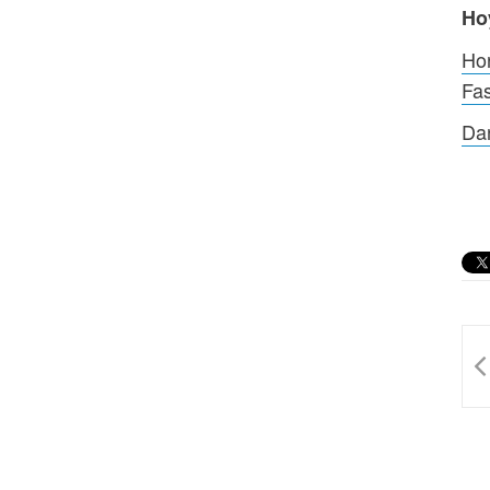
Ho
Hor
Fa
Dan