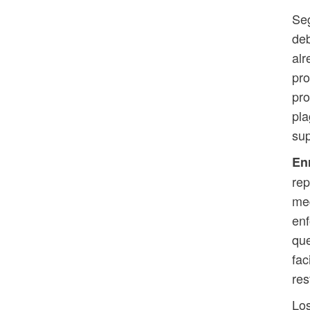
Seg
deb
alr
pro
pro
pl
sup
Enr
rep
med
enf
que
fac
res
Los