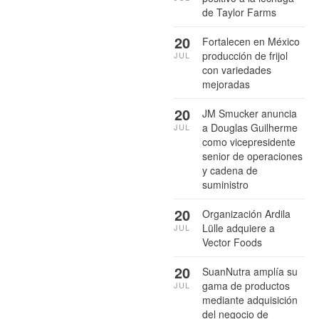
de Taylor Farms
20
Fortalecen en México
producción de frijol
JUL
con variedades
mejoradas
20
JM Smucker anuncia
a Douglas Guilherme
JUL
como vicepresidente
senior de operaciones
y cadena de
suministro
20
Organización Ardila
Lülle adquiere a
JUL
Vector Foods
20
SuanNutra amplía su
gama de productos
JUL
mediante adquisición
del negocio de