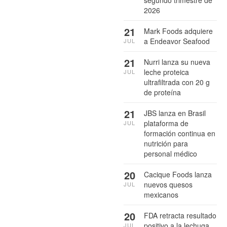
2026
21
Mark Foods adquiere
a Endeavor Seafood
JUL
21
Nurri lanza su nueva
leche proteica
JUL
ultrafiltrada con 20 g
de proteína
21
JBS lanza en Brasil
plataforma de
JUL
formación continua en
nutrición para
personal médico
20
Cacique Foods lanza
nuevos quesos
JUL
mexicanos
20
FDA retracta resultado
positivo a la lechuga
JUL