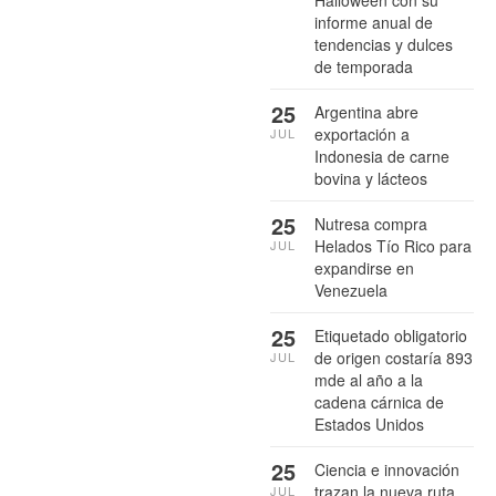
informe anual de
tendencias y dulces
de temporada
25
Argentina abre
exportación a
JUL
Indonesia de carne
bovina y lácteos
25
Nutresa compra
Helados Tío Rico para
JUL
expandirse en
Venezuela
25
Etiquetado obligatorio
de origen costaría 893
JUL
mde al año a la
cadena cárnica de
Estados Unidos
25
Ciencia e innovación
trazan la nueva ruta
JUL