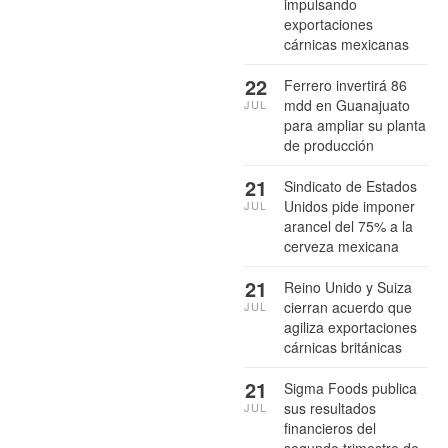
impulsando
exportaciones
cárnicas mexicanas
22
Ferrero invertirá 86
mdd en Guanajuato
JUL
para ampliar su planta
de producción
21
Sindicato de Estados
Unidos pide imponer
JUL
arancel del 75% a la
cerveza mexicana
21
Reino Unido y Suiza
cierran acuerdo que
JUL
agiliza exportaciones
cárnicas británicas
21
Sigma Foods publica
sus resultados
JUL
financieros del
segundo trimestre de