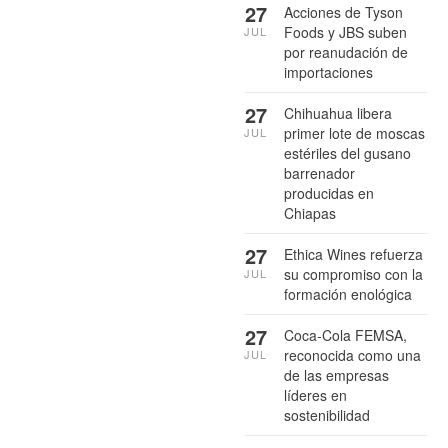
27
Acciones de Tyson
Foods y JBS suben
JUL
por reanudación de
importaciones
27
Chihuahua libera
primer lote de moscas
JUL
estériles del gusano
barrenador
producidas en
Chiapas
27
Ethica Wines refuerza
su compromiso con la
JUL
formación enológica
27
Coca-Cola FEMSA,
reconocida como una
JUL
de las empresas
líderes en
sostenibilidad