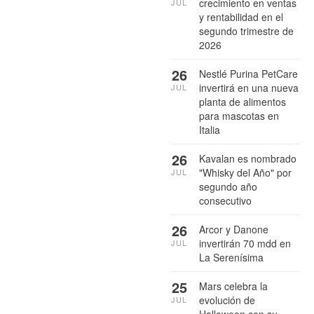
crecimiento en ventas
JUL
y rentabilidad en el
segundo trimestre de
2026
26
Nestlé Purina PetCare
invertirá en una nueva
JUL
planta de alimentos
para mascotas en
Italia
26
Kavalan es nombrado
"Whisky del Año" por
JUL
segundo año
consecutivo
26
Arcor y Danone
invertirán 70 mdd en
JUL
La Serenísima
25
Mars celebra la
evolución de
JUL
Halloween con su