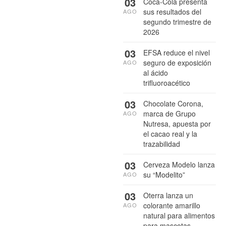
03
Coca-Cola presenta
sus resultados del
AGO
segundo trimestre de
2026
03
EFSA reduce el nivel
seguro de exposición
AGO
al ácido
trifluoroacético
03
Chocolate Corona,
marca de Grupo
AGO
Nutresa, apuesta por
el cacao real y la
trazabilidad
03
Cerveza Modelo lanza
su “Modelito”
AGO
03
Oterra lanza un
colorante amarillo
AGO
natural para alimentos
para mascotas