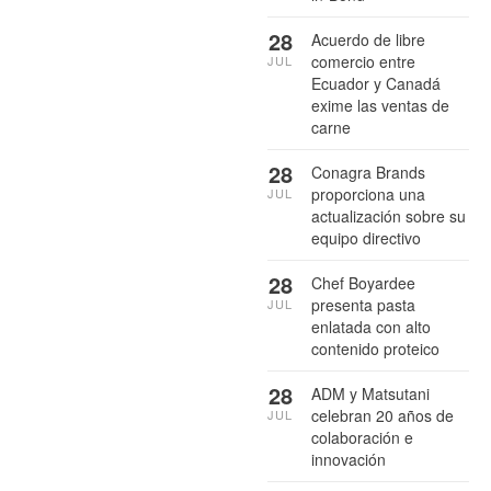
28
Acuerdo de libre
comercio entre
JUL
Ecuador y Canadá
exime las ventas de
carne
28
Conagra Brands
proporciona una
JUL
actualización sobre su
equipo directivo
28
Chef Boyardee
presenta pasta
JUL
enlatada con alto
contenido proteico
28
ADM y Matsutani
celebran 20 años de
JUL
colaboración e
innovación