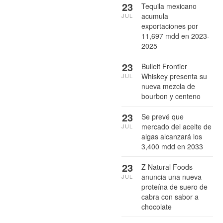
23
Tequila mexicano
acumula
JUL
exportaciones por
11,697 mdd en 2023-
2025
23
Bulleit Frontier
Whiskey presenta su
JUL
nueva mezcla de
bourbon y centeno
23
Se prevé que
mercado del aceite de
JUL
algas alcanzará los
3,400 mdd en 2033
23
Z Natural Foods
anuncia una nueva
JUL
proteína de suero de
cabra con sabor a
chocolate