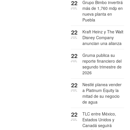
22
Grupo Bimbo invertirá
más de 1,760 mdp en
JUL
nueva planta en
Puebla
22
Kraft Heinz y The Walt
Disney Company
JUL
anuncian una alianza
22
Gruma publica su
reporte financiero del
JUL
segundo trimestre de
2026
22
Nestlé planea vender
a Platinum Equity la
JUL
mitad de su negocio
de agua
22
TLC entre México,
Estados Unidos y
JUL
Canadá seguirá