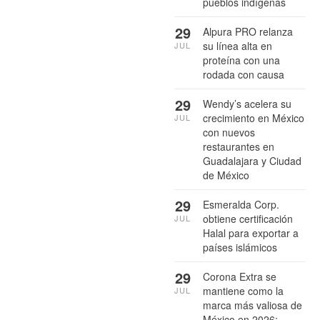
pueblos indígenas
29
Alpura PRO relanza
su línea alta en
JUL
proteína con una
rodada con causa
29
Wendy’s acelera su
crecimiento en México
JUL
con nuevos
restaurantes en
Guadalajara y Ciudad
de México
29
Esmeralda Corp.
obtiene certificación
JUL
Halal para exportar a
países islámicos
29
Corona Extra se
mantiene como la
JUL
marca más valiosa de
México en 2026: