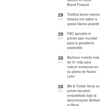
Brand Finance
29
Tostitos lanza nuevos
totopos con sabor a
JUL
queso blanco picante
29
FAO aprueba el
primer plan mundial
JUL
para la ganadería
sostenible
28
Bachoco invierte más
de 31 mdp para
JUL
reducir emisiones en
su planta de Nuevo
León
28
Bib & Tucker lanza su
primer bourbon
JUL
embotellado bajo la
denominación Bottled-
in-Bond