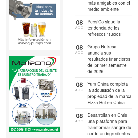
más amigables con el
medio ambiente
08
PepsiCo sigue la
tendencia de los
AGO
refrescos “sucios”
08
Grupo Nutresa
anuncia sus
AGO
resultados financieros
del primer semestre
de 2026
08
Yum China completa
la adquisición de la
AGO
propiedad de la marca
Pizza Hut en China
08
Desarrollan en Chile
una plataforma para
AGO
transformar sangre de
cerdo en ingredientes