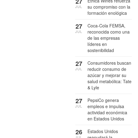
27
Ethica Wines refuerza
su compromiso con la
JUL
formación enológica
27
Coca-Cola FEMSA,
reconocida como una
JUL
de las empresas
líderes en
sostenibilidad
27
Consumidores buscan
reducir consumo de
JUL
azúcar y mejorar su
salud metabólica: Tate
& Lyle
27
PepsiCo genera
empleos e impulsa
JUL
actividad económica
en Estados Unidos
26
Estados Unidos
reanudará la
JUL