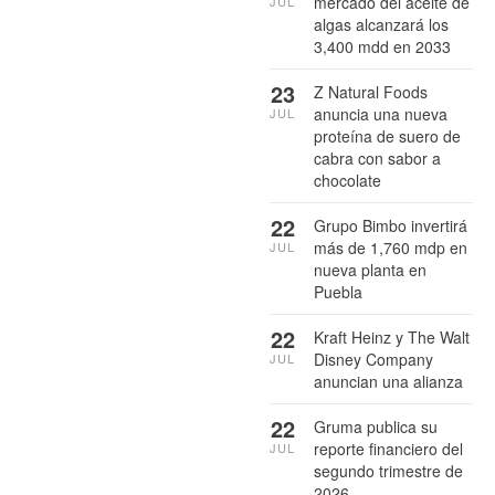
mercado del aceite de
JUL
algas alcanzará los
3,400 mdd en 2033
23
Z Natural Foods
anuncia una nueva
JUL
proteína de suero de
cabra con sabor a
chocolate
22
Grupo Bimbo invertirá
más de 1,760 mdp en
JUL
nueva planta en
Puebla
22
Kraft Heinz y The Walt
Disney Company
JUL
anuncian una alianza
22
Gruma publica su
reporte financiero del
JUL
segundo trimestre de
2026