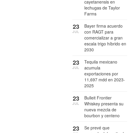
cayetanensis en
lechugas de Taylor
Farms
23
Bayer firma acuerdo
con RAGT para
JUL
comercializar a gran
escala trigo híbrido en
2030
23
Tequila mexicano
acumula
JUL
exportaciones por
11,697 mdd en 2023-
2025
23
Bulleit Frontier
Whiskey presenta su
JUL
nueva mezcla de
bourbon y centeno
23
Se prevé que