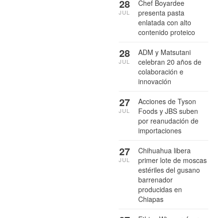
28
Chef Boyardee
presenta pasta
JUL
enlatada con alto
contenido proteico
28
ADM y Matsutani
celebran 20 años de
JUL
colaboración e
innovación
27
Acciones de Tyson
Foods y JBS suben
JUL
por reanudación de
importaciones
27
Chihuahua libera
primer lote de moscas
JUL
estériles del gusano
barrenador
producidas en
Chiapas