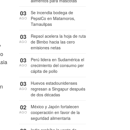
alimentos para mascotas
03
Se incendia bodega de
PepsiCo en Matamoros,
AGO
Tamaulipas
03
Repsol acelera la hoja de ruta
de Bimbo hacia las cero
AGO
y
emisiones netas
to
03
Perú lidera en Sudamérica el
sia
crecimiento del consumo per
AGO
cápita de pollo
03
Huevos estadounidenses
en
regresan a Singapur después
AGO
de dos décadas
02
México y Japón fortalecen
cooperación en favor de la
AGO
seguridad alimentaria