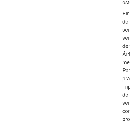
est
Fin
de
sem
sem
de
Áfr
med
Pac
prá
imp
de 
sem
com
pro