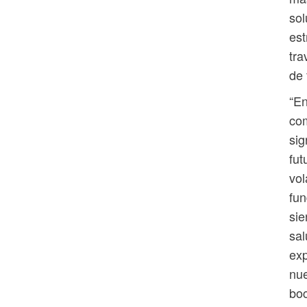
sol
est
tra
de 
“E
co
sig
fut
vol
fun
sie
sal
exp
nue
boc