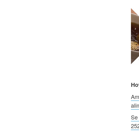
Ho
Am
ali
Se 
25