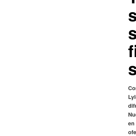
f
Co
Ly
dif
Nu
en
ofe