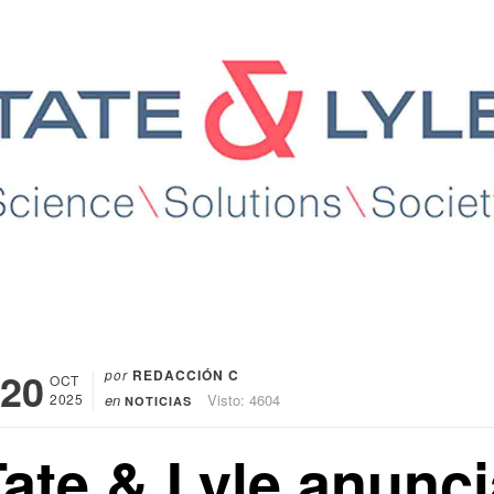
20
por
REDACCIÓN C
OCT
2025
en
Visto: 4604
NOTICIAS
Tate & Lyle anunci