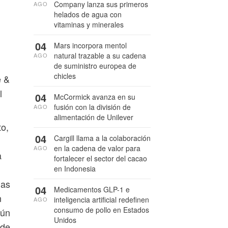
Company lanza sus primeros
AGO
helados de agua con
vitaminas y minerales
04
Mars incorpora mentol
natural trazable a su cadena
AGO
de suministro europea de
chicles
e &
l
04
McCormick avanza en su
fusión con la división de
AGO
alimentación de Unilever
to,
04
Cargill llama a la colaboración
en la cadena de valor para
AGO
a
fortalecer el sector del cacao
en Indonesia
das
04
Medicamentos GLP-1 e
n
inteligencia artificial redefinen
AGO
consumo de pollo en Estados
aún
Unidos
 de