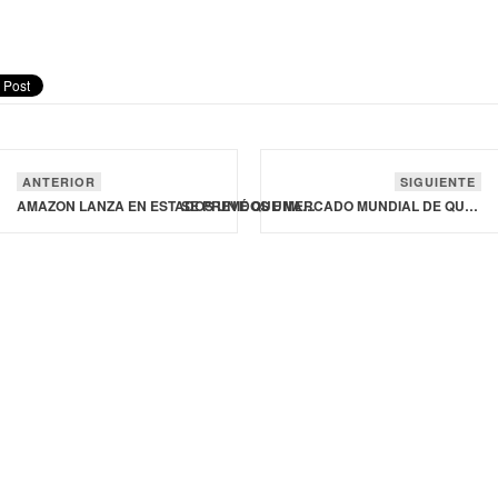
ANTERIOR
SIGUIENTE
AMAZON LANZA EN ESTADOS UNIDOS UNA MARCA BLANCA DE ALIMENTOS Y CARNE
SE PREVÉ QUE MERCADO MUNDIAL DE QUESO ALCANCE LOS 252,169.3 MDD EN 2035