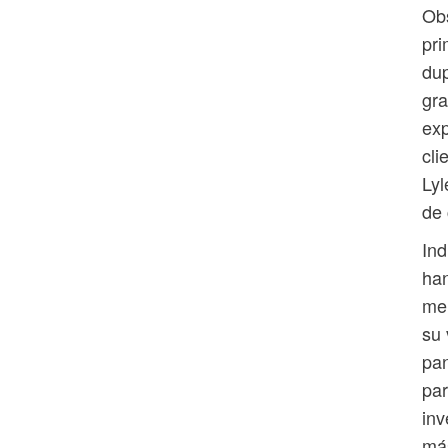
Obs
pri
dup
gra
exp
cli
Lyl
de 
Ind
ha
mer
su 
pan
par
inv
más