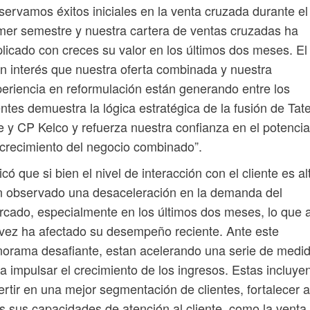
ervamos éxitos iniciales en la venta cruzada durante el
mer semestre y nuestra cartera de ventas cruzadas ha
licado con creces su valor en los últimos dos meses. El
n interés que nuestra oferta combinada y nuestra
eriencia en reformulación están generando entre los
entes demuestra la lógica estratégica de la fusión de Tat
e y CP Kelco y refuerza nuestra confianza en el potencia
crecimiento del negocio combinado”.
icó que si bien el nivel de interacción con el cliente es al
n observado una desaceleración en la demanda del
cado, especialmente en los últimos dos meses, lo que 
vez ha afectado su desempeño reciente. Ante este
orama desafiante, estan acelerando una serie de medi
a impulsar el crecimiento de los ingresos. Estas incluye
ertir en una mejor segmentación de clientes, fortalecer 
 sus capacidades de atención al cliente, como la venta