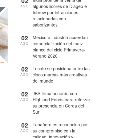
02
India prohíbe la venta de
algunos licores de Diageo e
AGO
Inbrew por infracciones
relacionadas con
saborizantes
02
México e industria acuerdan
comercialización del maíz
AGO
blanco del ciclo Primavera-
Verano 2026
02
Tecate se posiciona entre las
cinco marcas más creativas
AGO
del mundo
02
JBS firma acuerdo con
Highland Foods para reforzar
AGO
su presencia en Corea del
Sur
02
Tabañero es reconocida por
su compromiso con la
AGO
calidad, innovación y