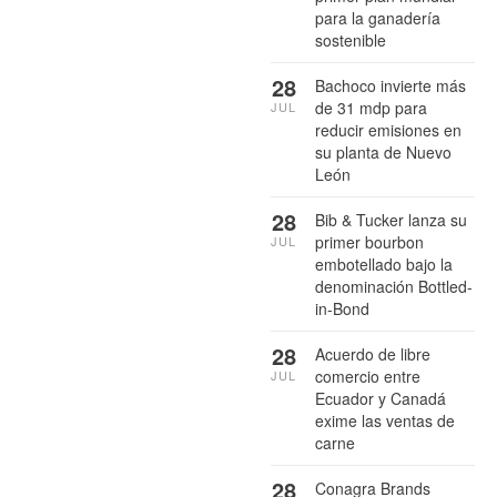
para la ganadería
sostenible
28
Bachoco invierte más
de 31 mdp para
JUL
reducir emisiones en
su planta de Nuevo
León
28
Bib & Tucker lanza su
primer bourbon
JUL
embotellado bajo la
denominación Bottled-
in-Bond
28
Acuerdo de libre
comercio entre
JUL
Ecuador y Canadá
exime las ventas de
carne
28
Conagra Brands