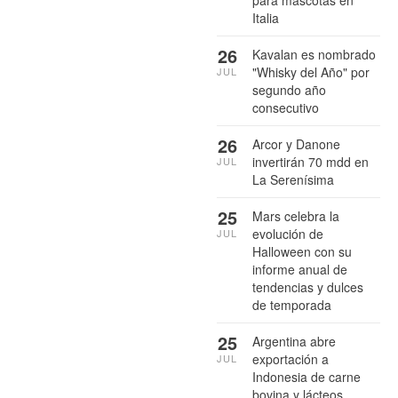
Italia
26
Kavalan es nombrado
"Whisky del Año" por
JUL
segundo año
consecutivo
26
Arcor y Danone
invertirán 70 mdd en
JUL
La Serenísima
25
Mars celebra la
evolución de
JUL
Halloween con su
informe anual de
tendencias y dulces
de temporada
25
Argentina abre
exportación a
JUL
Indonesia de carne
bovina y lácteos