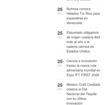
25
Nutresa compra
Helados Tío Rico para
JUL
expandirse en
Venezuela
25
Etiquetado obligatorio
de origen costaría 893
JUL
mde al año a la
cadena cárnica de
Estados Unidos
25
Ciencia e innovación
trazan la nueva ruta
JUL
alimentaria mundial en
Expo IFT FIRST 2026
25
Mission Craft Cocktails
celebra el Día
JUL
Nacional del Tequila
con su última
innovación