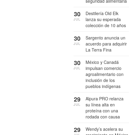
seguridad alimentaria
30
Destilería Old Elk
lanza su esperada
JUL
colección de 10 años
30
Sargento anuncia un
acuerdo para adquirir
JUL
La Terra Fina
30
México y Canadá
impulsan comercio
JUL
agroalimentario con
inclusión de los
pueblos indígenas
29
Alpura PRO relanza
su línea alta en
JUL
proteína con una
rodada con causa
29
Wendy’s acelera su
crecimiento en México
JUL