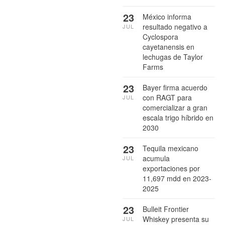
23
México informa
resultado negativo a
JUL
Cyclospora
cayetanensis en
lechugas de Taylor
Farms
23
Bayer firma acuerdo
con RAGT para
JUL
comercializar a gran
escala trigo híbrido en
2030
23
Tequila mexicano
acumula
JUL
exportaciones por
11,697 mdd en 2023-
2025
23
Bulleit Frontier
Whiskey presenta su
JUL