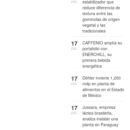
estabilizador que
JUL
reduce diferencia de
textura entre las
gominolas de origen
vegetal y las
tradicionales
17
CAFFENIO amplía su
portafolio con
JUL
ENERCHILL, su
primera bebida
energética
17
Döhler invierte 1,200
mdp en planta de
JUL
alimentos en el Estado
de México
17
Jussara, empresa
láctea brasileña,
JUL
analiza instalar una
planta en Paraguay