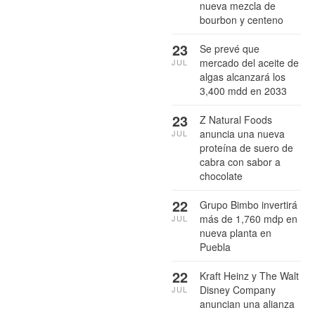
nueva mezcla de
bourbon y centeno
23
Se prevé que
mercado del aceite de
JUL
algas alcanzará los
3,400 mdd en 2033
23
Z Natural Foods
anuncia una nueva
JUL
proteína de suero de
cabra con sabor a
chocolate
22
Grupo Bimbo invertirá
más de 1,760 mdp en
JUL
nueva planta en
Puebla
22
Kraft Heinz y The Walt
Disney Company
JUL
anuncian una alianza