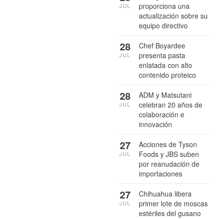
proporciona una
JUL
actualización sobre su
equipo directivo
28
Chef Boyardee
presenta pasta
JUL
enlatada con alto
contenido proteico
28
ADM y Matsutani
celebran 20 años de
JUL
colaboración e
innovación
27
Acciones de Tyson
Foods y JBS suben
JUL
por reanudación de
importaciones
27
Chihuahua libera
primer lote de moscas
JUL
estériles del gusano