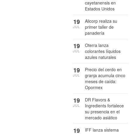
cayetanensis en
Estados Unidos
19
Alicorp realiza su
primer taller de
JUL
panadería
19
Oterra lanza
colorantes líquidos
JUL
azules naturales
19
Precio del cerdo en
granja acumula cinco
JUL
meses de caída:
Opormex
19
DR Flavors &
Ingredients fortalece
JUL
su presencia en el
mercado asiático
19
IFF lanza sistema