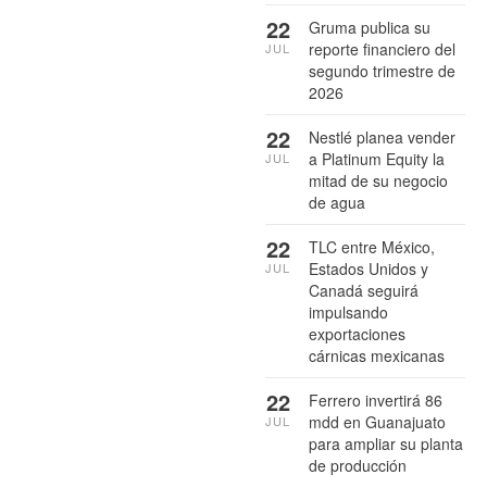
22
Gruma publica su
reporte financiero del
JUL
segundo trimestre de
2026
22
Nestlé planea vender
a Platinum Equity la
JUL
mitad de su negocio
de agua
22
TLC entre México,
Estados Unidos y
JUL
Canadá seguirá
impulsando
exportaciones
cárnicas mexicanas
22
Ferrero invertirá 86
mdd en Guanajuato
JUL
para ampliar su planta
de producción