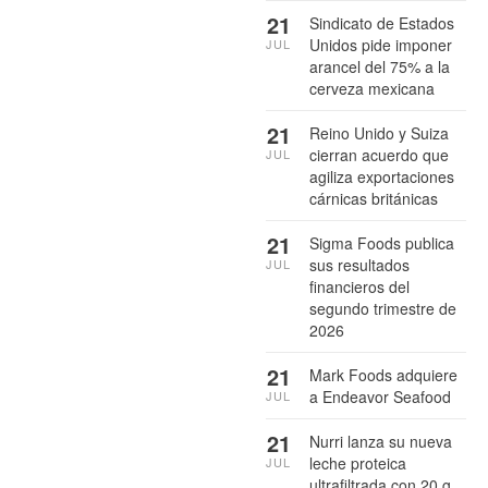
21
Sindicato de Estados
Unidos pide imponer
JUL
arancel del 75% a la
cerveza mexicana
21
Reino Unido y Suiza
cierran acuerdo que
JUL
agiliza exportaciones
cárnicas británicas
21
Sigma Foods publica
sus resultados
JUL
financieros del
segundo trimestre de
2026
21
Mark Foods adquiere
a Endeavor Seafood
JUL
21
Nurri lanza su nueva
leche proteica
JUL
ultrafiltrada con 20 g