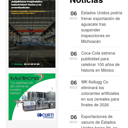
06
Estados Unidos podría
frenar exportación de
AGO
aguacate tras
suspender
inspecciones en
Michoacán
06
Coca-Cola estrena
publicidad para
AGO
celebrar 100 años de
historia en México
06
WK Kellogg Co
eliminará los
AGO
colorantes artificiales
en sus cereales para
finales de 2026
06
Exportaciones de
vacuno de Estados
AGO
Unidos bajan 9% en