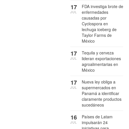
17
FDA investiga brote de
enfermedades
JUL
causadas por
Cyclospora en
lechuga iceberg de
Taylor Farms de
México
17
Tequila y cerveza
lideran exportaciones
JUL
agroalimentarias en
México
17
Nueva ley obliga a
supermercados en
JUL
Panamá a identificar
claramente productos
sucedáneos
16
Países de Latam
impulsarán 24
JUL
iniciativas para