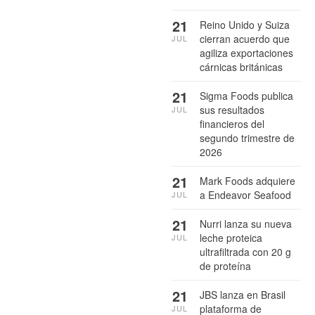
21
Reino Unido y Suiza
cierran acuerdo que
JUL
agiliza exportaciones
cárnicas británicas
21
Sigma Foods publica
sus resultados
JUL
financieros del
segundo trimestre de
2026
21
Mark Foods adquiere
a Endeavor Seafood
JUL
21
Nurri lanza su nueva
leche proteica
JUL
ultrafiltrada con 20 g
de proteína
21
JBS lanza en Brasil
plataforma de
JUL