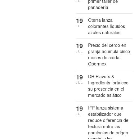
primer taller de
JUL
panadería
19
Oterra lanza
colorantes líquidos
JUL
azules naturales
19
Precio del cerdo en
granja acumula cinco
JUL
meses de caída:
Opormex
19
DR Flavors &
Ingredients fortalece
JUL
su presencia en el
mercado asiático
19
IFF lanza sistema
estabilizador que
JUL
reduce diferencia de
textura entre las
gominolas de origen
vegetal y las