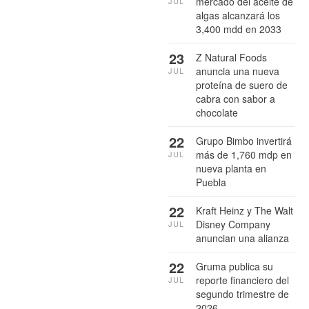
mercado del aceite de
JUL
algas alcanzará los
3,400 mdd en 2033
23
Z Natural Foods
anuncia una nueva
JUL
proteína de suero de
cabra con sabor a
chocolate
22
Grupo Bimbo invertirá
más de 1,760 mdp en
JUL
nueva planta en
Puebla
22
Kraft Heinz y The Walt
Disney Company
JUL
anuncian una alianza
22
Gruma publica su
reporte financiero del
JUL
segundo trimestre de
2026