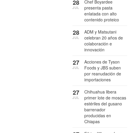
28
Chef Boyardee
presenta pasta
JUL
enlatada con alto
contenido proteico
28
ADM y Matsutani
celebran 20 años de
JUL
colaboración e
innovación
27
Acciones de Tyson
Foods y JBS suben
JUL
por reanudación de
importaciones
27
Chihuahua libera
primer lote de moscas
JUL
estériles del gusano
barrenador
producidas en
Chiapas