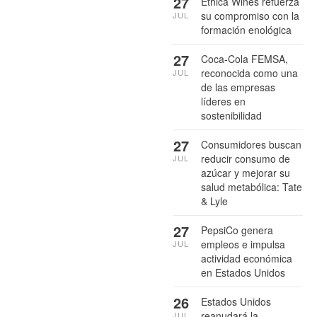
27
Ethica Wines refuerza
su compromiso con la
JUL
formación enológica
27
Coca-Cola FEMSA,
reconocida como una
JUL
de las empresas
líderes en
sostenibilidad
27
Consumidores buscan
reducir consumo de
JUL
azúcar y mejorar su
salud metabólica: Tate
& Lyle
27
PepsiCo genera
empleos e impulsa
JUL
actividad económica
en Estados Unidos
26
Estados Unidos
reanudará la
JUL