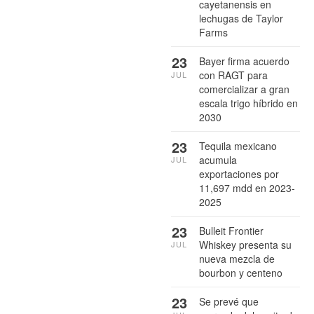
cayetanensis en
lechugas de Taylor
Farms
23
Bayer firma acuerdo
con RAGT para
JUL
comercializar a gran
escala trigo híbrido en
2030
23
Tequila mexicano
acumula
JUL
exportaciones por
11,697 mdd en 2023-
2025
23
Bulleit Frontier
Whiskey presenta su
JUL
nueva mezcla de
bourbon y centeno
23
Se prevé que