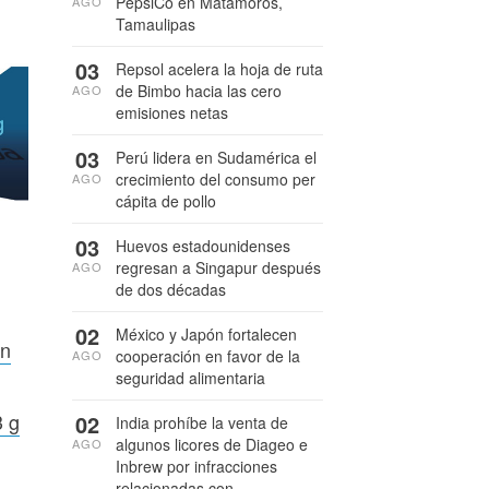
PepsiCo en Matamoros,
AGO
Tamaulipas
03
Repsol acelera la hoja de ruta
de Bimbo hacia las cero
AGO
emisiones netas
03
Perú lidera en Sudamérica el
crecimiento del consumo per
AGO
cápita de pollo
03
Huevos estadounidenses
regresan a Singapur después
AGO
de dos décadas
02
México y Japón fortalecen
en
cooperación en favor de la
AGO
seguridad alimentaria
3 g
02
India prohíbe la venta de
algunos licores de Diageo e
AGO
Inbrew por infracciones
relacionadas con