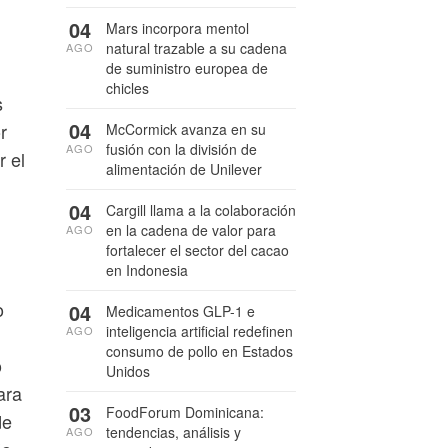
04
Mars incorpora mentol
natural trazable a su cadena
AGO
de suministro europea de
chicles
s
04
r
McCormick avanza en su
fusión con la división de
AGO
 el
alimentación de Unilever
04
Cargill llama a la colaboración
en la cadena de valor para
AGO
fortalecer el sector del cacao
en Indonesia
o
04
Medicamentos GLP-1 e
inteligencia artificial redefinen
AGO
consumo de pollo en Estados
o
Unidos
ara
03
FoodForum Dominicana:
de
tendencias, análisis y
AGO