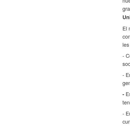
nue
gr
Un
El 
com
les
- C
soc
- E
gen
E
-
ten
- E
cum