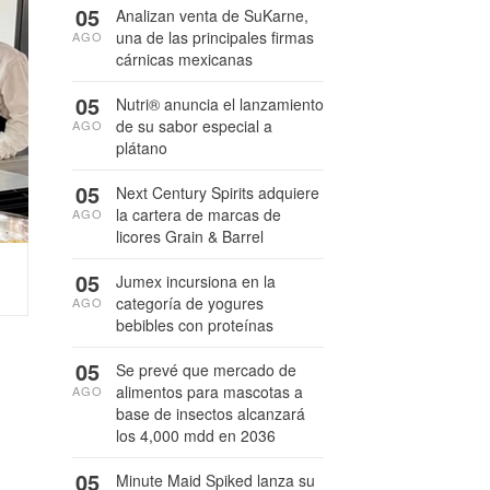
05
Analizan venta de SuKarne,
una de las principales firmas
AGO
cárnicas mexicanas
05
Nutri® anuncia el lanzamiento
de su sabor especial a
AGO
plátano
05
Next Century Spirits adquiere
la cartera de marcas de
AGO
licores Grain & Barrel
05
Jumex incursiona en la
categoría de yogures
AGO
bebibles con proteínas
05
Se prevé que mercado de
alimentos para mascotas a
AGO
base de insectos alcanzará
los 4,000 mdd en 2036
05
Minute Maid Spiked lanza su