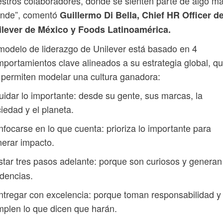
stros colaboradores, donde se sienten parte de algo m
ande”, comentó
Guillermo Di Bella, Chief HR Officer d
ilever de México y Foods Latinoamérica.
modelo de liderazgo de Unilever está basado en 4
portamientos clave alineados a su estrategia global, q
 permiten modelar una cultura ganadora:
uidar lo importante: desde su gente, sus marcas, la
iedad y el planeta.
nfocarse en lo que cuenta: prioriza lo importante para
erar impacto.
star tres pasos adelante: porque son curiosos y generan
dencias.
ntregar con excelencia: porque toman responsabilidad y
plen lo que dicen que harán.