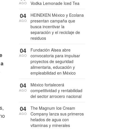
Vodka Lemonade Iced Tea
AGO
04
HEINEKEN México y Ecolana
presentan campaña que
AGO
busca incentivar la
separación y el reciclaje de
residuos
04
Fundación Alsea abre
e
convocatoria para impulsar
AGO
proyectos de seguridad
 a
alimentaria, educación y
o
empleabilidad en México
04
México fortalecerá
competitividad y rentabilidad
AGO
del sector arrocero nacional
s,
04
The Magnum Ice Cream
Company lanza sus primeros
AGO
ano
helados de agua con
vitaminas y minerales