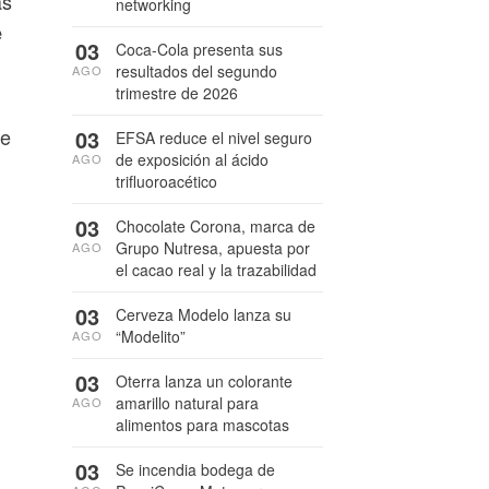
ás
networking
e
03
Coca-Cola presenta sus
resultados del segundo
AGO
trimestre de 2026
ue
03
EFSA reduce el nivel seguro
de exposición al ácido
AGO
trifluoroacético
03
Chocolate Corona, marca de
Grupo Nutresa, apuesta por
AGO
el cacao real y la trazabilidad
03
Cerveza Modelo lanza su
“Modelito”
AGO
03
Oterra lanza un colorante
amarillo natural para
AGO
alimentos para mascotas
03
Se incendia bodega de