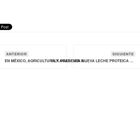
ANTERIOR
SIGUIENTE
EN MÉXICO, AGRICULTURA Y ACADEMIA SUMAN ESFUERZOS EN RECUPERACIÓN DE LA CITRICULTURA DE VERACRUZ
SILK PRESENTA NUEVA LECHE PROTEICA DE ORIGEN VEGETAL CON 13 G DE PROTEÍNA