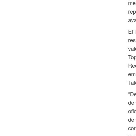
me
rep
av
El 
res
val
Top
Rec
emp
Tal
“De
de 
ofi
de 
con