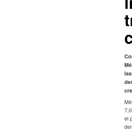
c
Co
Mé
la
de
cr
Méx
7,0
el 
den