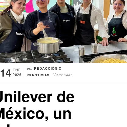
14
por
REDACCIÓN C
ENE
2026
en
Visto: 1447
NOTICIAS
Unilever de
México, un