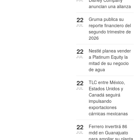
anuncian una alianza
22
Gruma publica su
reporte financiero del
JUL
segundo trimestre de
2026
22
Nestlé planea vender
a Platinum Equity la
JUL
mitad de su negocio
de agua
22
TLC entre México,
Estados Unidos y
JUL
Canadá seguirá
impulsando
exportaciones
cárnicas mexicanas
22
Ferrero invertirá 86
mdd en Guanajuato
JUL
para ampliar su planta