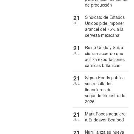
de producción
21
Sindicato de Estados
Unidos pide imponer
JUL
arancel del 75% a la
cerveza mexicana
21
Reino Unido y Suiza
cierran acuerdo que
JUL
agiliza exportaciones
cárnicas británicas
21
Sigma Foods publica
sus resultados
JUL
financieros del
segundo trimestre de
2026
21
Mark Foods adquiere
a Endeavor Seafood
JUL
21
Nurri lanza su nueva