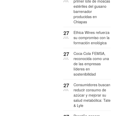
primer lote de moscas
JUL
estériles del gusano
barrenador
producidas en
Chiapas
27
Ethica Wines refuerza
su compromiso con la
JUL
formación enológica
27
Coca-Cola FEMSA,
reconocida como una
JUL
de las empresas
líderes en
sostenibilidad
27
Consumidores buscan
reducir consumo de
JUL
azúcar y mejorar su
salud metabólica: Tate
& Lyle
PepsiCo genera