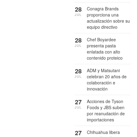
28
Conagra Brands
proporciona una
JUL
actualización sobre su
equipo directivo
28
Chef Boyardee
presenta pasta
JUL
enlatada con alto
contenido proteico
28
ADM y Matsutani
celebran 20 años de
JUL
colaboración e
innovación
27
Acciones de Tyson
Foods y JBS suben
JUL
por reanudación de
importaciones
27
Chihuahua libera