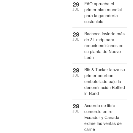
29
FAO aprueba el
primer plan mundial
JUL
para la ganadería
sostenible
28
Bachoco invierte más
de 31 mdp para
JUL
reducir emisiones en
su planta de Nuevo
León
28
Bib & Tucker lanza su
primer bourbon
JUL
embotellado bajo la
denominación Bottled-
in-Bond
28
Acuerdo de libre
comercio entre
JUL
Ecuador y Canadá
exime las ventas de
carne