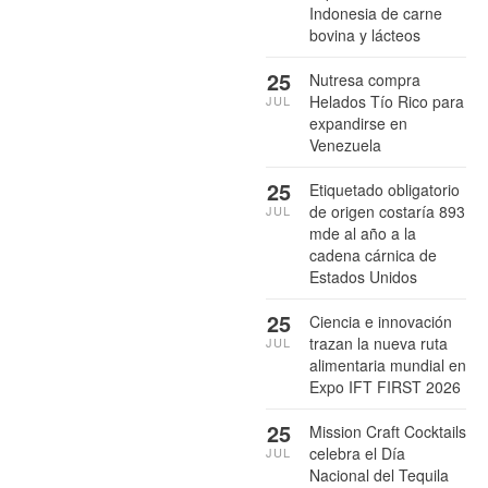
Indonesia de carne
bovina y lácteos
25
Nutresa compra
Helados Tío Rico para
JUL
expandirse en
Venezuela
25
Etiquetado obligatorio
de origen costaría 893
JUL
mde al año a la
cadena cárnica de
Estados Unidos
25
Ciencia e innovación
trazan la nueva ruta
JUL
alimentaria mundial en
Expo IFT FIRST 2026
25
Mission Craft Cocktails
celebra el Día
JUL
Nacional del Tequila