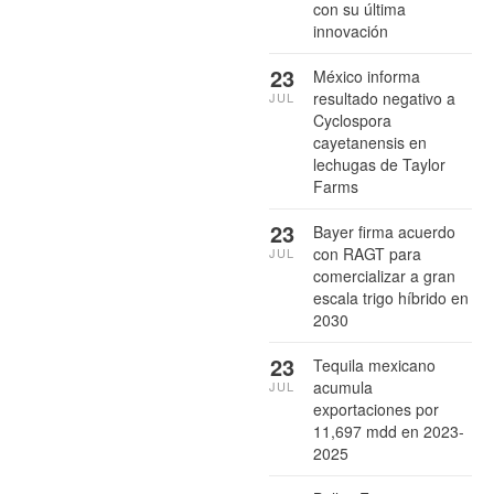
con su última
innovación
23
México informa
resultado negativo a
JUL
Cyclospora
cayetanensis en
lechugas de Taylor
Farms
23
Bayer firma acuerdo
con RAGT para
JUL
comercializar a gran
escala trigo híbrido en
2030
23
Tequila mexicano
acumula
JUL
exportaciones por
11,697 mdd en 2023-
2025