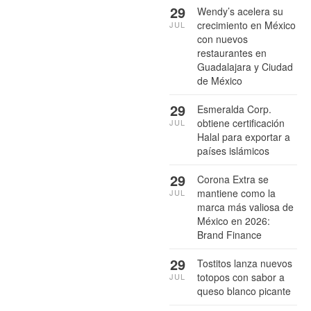
29
Wendy’s acelera su
crecimiento en México
JUL
con nuevos
restaurantes en
Guadalajara y Ciudad
de México
29
Esmeralda Corp.
obtiene certificación
JUL
Halal para exportar a
países islámicos
29
Corona Extra se
mantiene como la
JUL
marca más valiosa de
México en 2026:
Brand Finance
29
Tostitos lanza nuevos
totopos con sabor a
JUL
queso blanco picante