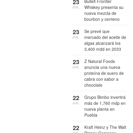
23
Bulleit Frontier
Whiskey presenta su
JUL
nueva mezcla de
bourbon y centeno
23
Se prevé que
mercado del aceite de
JUL
algas alcanzará los
3,400 mdd en 2033
23
Z Natural Foods
anuncia una nueva
JUL
proteína de suero de
cabra con sabor a
chocolate
22
Grupo Bimbo invertirá
más de 1,760 mdp en
JUL
nueva planta en
Puebla
22
Kraft Heinz y The Walt
Disney Company
JUL