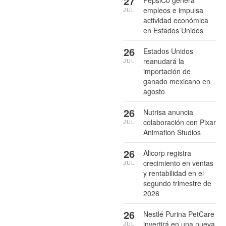
27
empleos e impulsa
JUL
actividad económica
en Estados Unidos
26
Estados Unidos
reanudará la
JUL
importación de
ganado mexicano en
agosto
26
Nutrisa anuncia
colaboración con Pixar
JUL
Animation Studios
26
Alicorp registra
crecimiento en ventas
JUL
y rentabilidad en el
segundo trimestre de
2026
26
Nestlé Purina PetCare
invertirá en una nueva
JUL