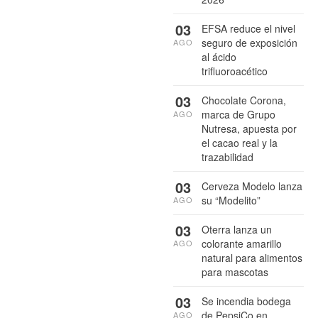
03
EFSA reduce el nivel
seguro de exposición
AGO
al ácido
trifluoroacético
03
Chocolate Corona,
marca de Grupo
AGO
Nutresa, apuesta por
el cacao real y la
trazabilidad
03
Cerveza Modelo lanza
su “Modelito”
AGO
03
Oterra lanza un
colorante amarillo
AGO
natural para alimentos
para mascotas
03
Se incendia bodega
de PepsiCo en
AGO