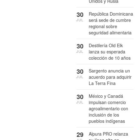
Unidos y Rusia
30
República Dominicana
será sede de cumbre
JUL
regional sobre
seguridad alimentaria
30
Destilería Old Elk
lanza su esperada
JUL
colección de 10 años
30
Sargento anuncia un
acuerdo para adquirir
JUL
La Terra Fina
30
México y Canadá
impulsan comercio
JUL
agroalimentario con
inclusión de los
pueblos indígenas
29
Alpura PRO relanza
su línea alta en
JUL