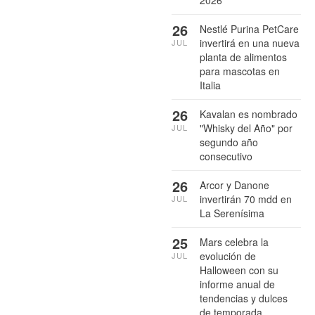
26
Nestlé Purina PetCare
invertirá en una nueva
JUL
planta de alimentos
para mascotas en
Italia
26
Kavalan es nombrado
"Whisky del Año" por
JUL
segundo año
consecutivo
26
Arcor y Danone
invertirán 70 mdd en
JUL
La Serenísima
25
Mars celebra la
evolución de
JUL
Halloween con su
informe anual de
tendencias y dulces
de temporada