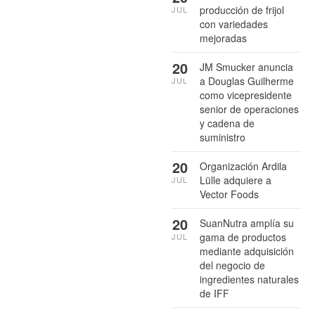
producción de frijol
JUL
con variedades
mejoradas
20
JM Smucker anuncia
a Douglas Guilherme
JUL
como vicepresidente
senior de operaciones
y cadena de
suministro
20
Organización Ardila
Lülle adquiere a
JUL
Vector Foods
20
SuanNutra amplía su
gama de productos
JUL
mediante adquisición
del negocio de
ingredientes naturales
de IFF