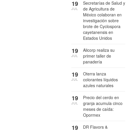
19
Secretarías de Salud y
de Agricultura de
JUL
México colaboran en
investigación sobre
brote de Cyclospora
cayetanensis en
Estados Unidos
19
Alicorp realiza su
primer taller de
JUL
panadería
19
Oterra lanza
colorantes líquidos
JUL
azules naturales
19
Precio del cerdo en
granja acumula cinco
JUL
meses de caída:
Opormex
19
DR Flavors &