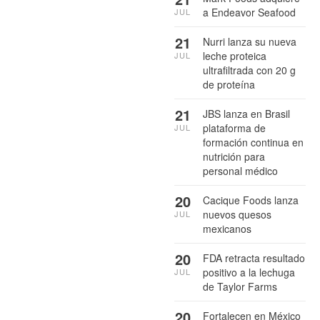
a Endeavor Seafood
JUL
21
Nurri lanza su nueva
leche proteica
JUL
ultrafiltrada con 20 g
de proteína
21
JBS lanza en Brasil
plataforma de
JUL
formación continua en
nutrición para
personal médico
20
Cacique Foods lanza
nuevos quesos
JUL
mexicanos
20
FDA retracta resultado
positivo a la lechuga
JUL
de Taylor Farms
20
Fortalecen en México