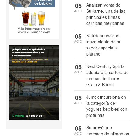
05
Analizan venta de
SuKarne, una de las
AGO
principales firmas
cárnicas mexicanas
05
Nutri® anuncia el
lanzamiento de su
AGO
sabor especial a
plátano
05
Next Century Spirits
adquiere la cartera de
AGO
marcas de licores
Grain & Barrel
05
Jumex incursiona en
la categoría de
AGO
yogures bebibles con
proteínas
05
Se prevé que
mercado de alimentos
AGO