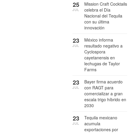
25
Mission Craft Cocktails
celebra el Día
JUL
Nacional del Tequila
con su última
innovación
23
México informa
resultado negativo a
JUL
Cyclospora
cayetanensis en
lechugas de Taylor
Farms
23
Bayer firma acuerdo
con RAGT para
JUL
comercializar a gran
escala trigo híbrido en
2030
23
Tequila mexicano
acumula
JUL
exportaciones por