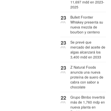
11,697 mdd en 2023-
2025
23
Bulleit Frontier
Whiskey presenta su
JUL
nueva mezcla de
bourbon y centeno
23
Se prevé que
mercado del aceite de
JUL
algas alcanzará los
3,400 mdd en 2033
23
Z Natural Foods
anuncia una nueva
JUL
proteína de suero de
cabra con sabor a
chocolate
22
Grupo Bimbo invertirá
más de 1,760 mdp en
JUL
nueva planta en