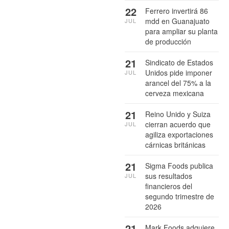
22
Ferrero invertirá 86
mdd en Guanajuato
JUL
para ampliar su planta
de producción
21
Sindicato de Estados
Unidos pide imponer
JUL
arancel del 75% a la
cerveza mexicana
21
Reino Unido y Suiza
cierran acuerdo que
JUL
agiliza exportaciones
cárnicas británicas
21
Sigma Foods publica
sus resultados
JUL
financieros del
segundo trimestre de
2026
21
Mark Foods adquiere