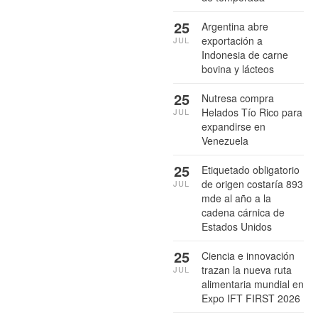
25
Argentina abre
exportación a
JUL
Indonesia de carne
bovina y lácteos
25
Nutresa compra
Helados Tío Rico para
JUL
expandirse en
Venezuela
25
Etiquetado obligatorio
de origen costaría 893
JUL
mde al año a la
cadena cárnica de
Estados Unidos
25
Ciencia e innovación
trazan la nueva ruta
JUL
alimentaria mundial en
Expo IFT FIRST 2026