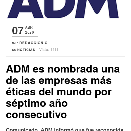
07
ABR
2026
por
REDACCIÓN C
en
Visto: 1411
NOTICIAS
ADM es nombrada una
de las empresas más
éticas del mundo por
séptimo año
consecutivo
Comunicado. ADM informó que fue reconocida