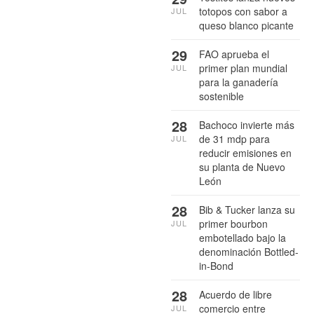
totopos con sabor a
JUL
queso blanco picante
29
FAO aprueba el
primer plan mundial
JUL
para la ganadería
sostenible
28
Bachoco invierte más
de 31 mdp para
JUL
reducir emisiones en
su planta de Nuevo
León
28
Bib & Tucker lanza su
primer bourbon
JUL
embotellado bajo la
denominación Bottled-
in-Bond
28
Acuerdo de libre
comercio entre
JUL