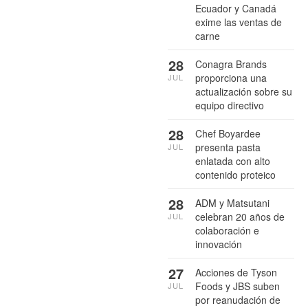
Ecuador y Canadá
exime las ventas de
carne
28
Conagra Brands
proporciona una
JUL
actualización sobre su
equipo directivo
28
Chef Boyardee
presenta pasta
JUL
enlatada con alto
contenido proteico
28
ADM y Matsutani
celebran 20 años de
JUL
colaboración e
innovación
27
Acciones de Tyson
Foods y JBS suben
JUL
por reanudación de