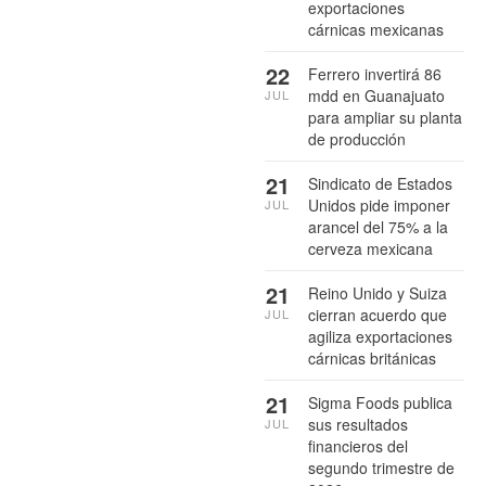
exportaciones
cárnicas mexicanas
22
Ferrero invertirá 86
mdd en Guanajuato
JUL
para ampliar su planta
de producción
21
Sindicato de Estados
Unidos pide imponer
JUL
arancel del 75% a la
cerveza mexicana
21
Reino Unido y Suiza
cierran acuerdo que
JUL
agiliza exportaciones
cárnicas británicas
21
Sigma Foods publica
sus resultados
JUL
financieros del
segundo trimestre de