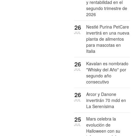
y rentabilidad en el
segundo trimestre de
2026
26
Nestlé Purina PetCare
invertirá en una nueva
JUL
planta de alimentos
para mascotas en
Italia
26
Kavalan es nombrado
"Whisky del Año" por
JUL
segundo año
consecutivo
26
Arcor y Danone
invertirán 70 mdd en
JUL
La Serenísima
25
Mars celebra la
evolución de
JUL
Halloween con su