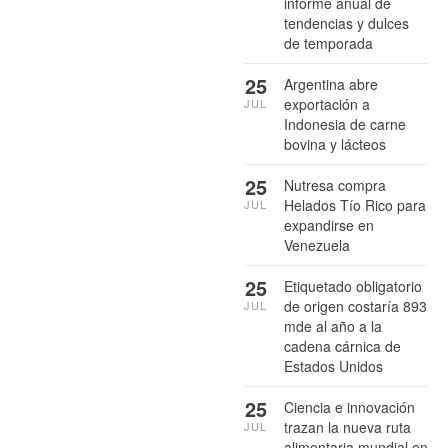
informe anual de
tendencias y dulces
de temporada
25
Argentina abre
exportación a
JUL
Indonesia de carne
bovina y lácteos
25
Nutresa compra
Helados Tío Rico para
JUL
expandirse en
Venezuela
25
Etiquetado obligatorio
de origen costaría 893
JUL
mde al año a la
cadena cárnica de
Estados Unidos
25
Ciencia e innovación
trazan la nueva ruta
JUL
alimentaria mundial en