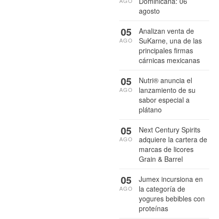
Dominicana: 06
AGO
agosto
05
Analizan venta de
SuKarne, una de las
AGO
principales firmas
cárnicas mexicanas
05
Nutri® anuncia el
lanzamiento de su
AGO
sabor especial a
plátano
05
Next Century Spirits
adquiere la cartera de
AGO
marcas de licores
Grain & Barrel
05
Jumex incursiona en
la categoría de
AGO
yogures bebibles con
proteínas