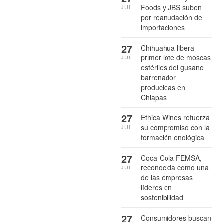
Foods y JBS suben
JUL
por reanudación de
importaciones
27
Chihuahua libera
primer lote de moscas
JUL
estériles del gusano
barrenador
producidas en
Chiapas
27
Ethica Wines refuerza
su compromiso con la
JUL
formación enológica
27
Coca-Cola FEMSA,
reconocida como una
JUL
de las empresas
líderes en
sostenibilidad
27
Consumidores buscan