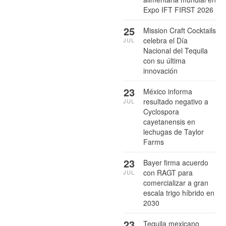
Expo IFT FIRST 2026
25
Mission Craft Cocktails
celebra el Día
JUL
Nacional del Tequila
con su última
innovación
23
México informa
resultado negativo a
JUL
Cyclospora
cayetanensis en
lechugas de Taylor
Farms
23
Bayer firma acuerdo
con RAGT para
JUL
comercializar a gran
escala trigo híbrido en
2030
23
Tequila mexicano