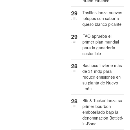
Brand Finance
29
Tostitos lanza nuevos
totopos con sabor a
JUL
queso blanco picante
29
FAO aprueba el
primer plan mundial
JUL
para la ganadería
sostenible
28
Bachoco invierte más
de 31 mdp para
JUL
reducir emisiones en
su planta de Nuevo
León
28
Bib & Tucker lanza su
primer bourbon
JUL
embotellado bajo la
denominación Bottled-
in-Bond