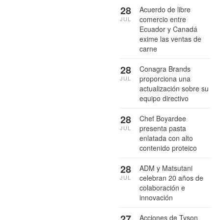
28
Acuerdo de libre
comercio entre
JUL
Ecuador y Canadá
exime las ventas de
carne
28
Conagra Brands
proporciona una
JUL
actualización sobre su
equipo directivo
28
Chef Boyardee
presenta pasta
JUL
enlatada con alto
contenido proteico
28
ADM y Matsutani
celebran 20 años de
JUL
colaboración e
innovación
27
Acciones de Tyson