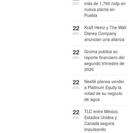
más de 1,760 mdp en
JUL
nueva planta en
Puebla
22
Kraft Heinz y The Walt
Disney Company
JUL
anuncian una alianza
22
Gruma publica su
reporte financiero del
JUL
segundo trimestre de
2026
22
Nestlé planea vender
a Platinum Equity la
JUL
mitad de su negocio
de agua
22
TLC entre México,
Estados Unidos y
JUL
Canadá seguirá
impulsando