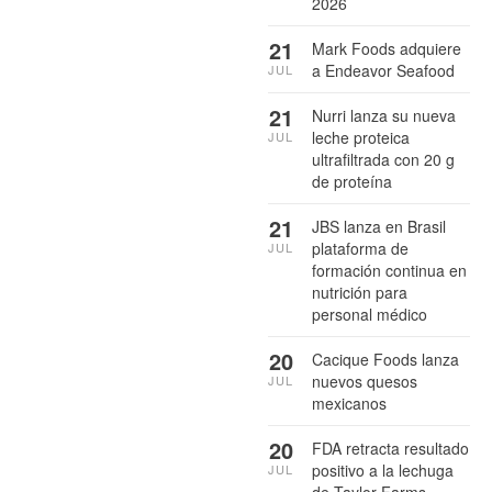
2026
21
Mark Foods adquiere
a Endeavor Seafood
JUL
21
Nurri lanza su nueva
leche proteica
JUL
ultrafiltrada con 20 g
de proteína
21
JBS lanza en Brasil
plataforma de
JUL
formación continua en
nutrición para
personal médico
20
Cacique Foods lanza
nuevos quesos
JUL
mexicanos
20
FDA retracta resultado
positivo a la lechuga
JUL