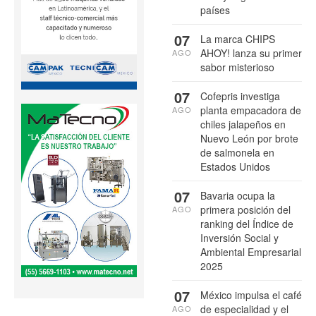
países
07
La marca CHIPS
AHOY! lanza su primer
AGO
sabor misterioso
07
Cofepris investiga
planta empacadora de
AGO
chiles jalapeños en
Nuevo León por brote
de salmonela en
Estados Unidos
07
Bavaria ocupa la
primera posición del
AGO
ranking del Índice de
Inversión Social y
Ambiental Empresarial
2025
07
México impulsa el café
de especialidad y el
AGO