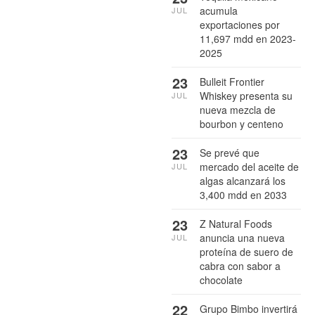
acumula
JUL
exportaciones por
11,697 mdd en 2023-
2025
23
Bulleit Frontier
Whiskey presenta su
JUL
nueva mezcla de
bourbon y centeno
23
Se prevé que
mercado del aceite de
JUL
algas alcanzará los
3,400 mdd en 2033
23
Z Natural Foods
anuncia una nueva
JUL
proteína de suero de
cabra con sabor a
chocolate
22
Grupo Bimbo invertirá