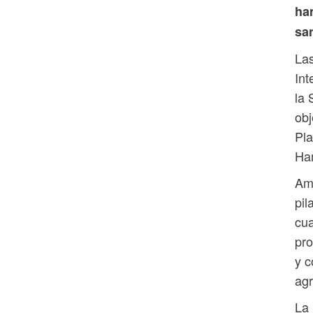
ha
sa
Las
Int
la 
obj
Pla
Ha
Amb
pil
cua
pro
y c
agr
La 