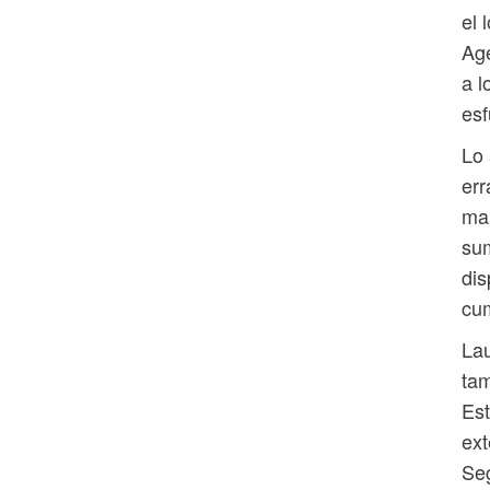
el 
Age
a l
esf
Lo 
err
mal
sum
dis
cum
Lau
tam
Es
ext
Seg