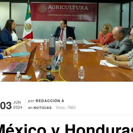
03
por
REDACCIÓN A
JUN
2024
en
Visto: 7863
NOTICIAS
México y Hondura