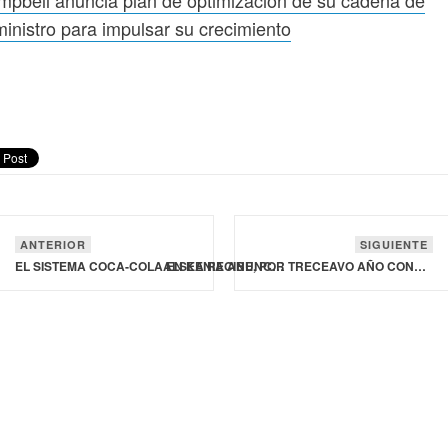
pbell anuncia plan de optimización de su cadena de
inistro para impulsar su crecimiento
ANTERIOR
SIGUIENTE
EL SISTEMA COCA‑COLA EN KENIA ANUNCIA UNA IMPORTANTE INVERSIÓN
ALSEA RECIBE, POR TRECEAVO AÑO CONSECUTIVO, EL DISTINTIVO ESR POR SU COMPROMISO EN RESPONSABILIDAD SOCIAL