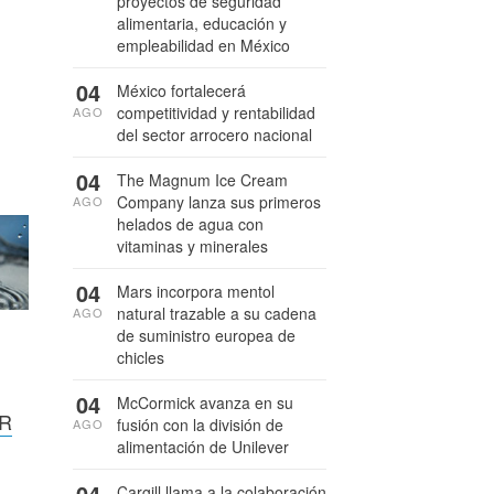
proyectos de seguridad
alimentaria, educación y
empleabilidad en México
04
México fortalecerá
competitividad y rentabilidad
AGO
del sector arrocero nacional
04
The Magnum Ice Cream
Company lanza sus primeros
AGO
helados de agua con
vitaminas y minerales
04
Mars incorpora mentol
natural trazable a su cadena
AGO
de suministro europea de
chicles
04
McCormick avanza en su
SR
fusión con la división de
AGO
alimentación de Unilever
04
Cargill llama a la colaboración