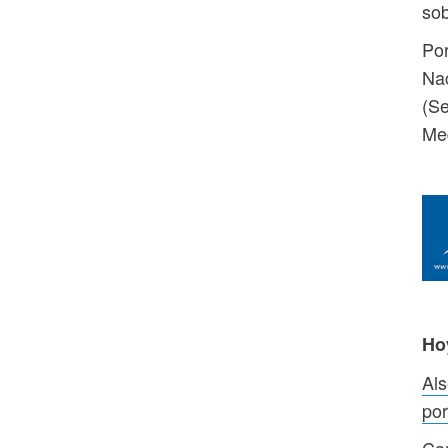
sob
Por
Nac
(Se
Med
Ho
Als
por