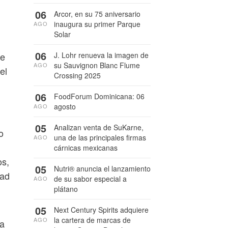
06
Arcor, en su 75 aniversario
inaugura su primer Parque
AGO
Solar
06
J. Lohr renueva la imagen de
de
su Sauvignon Blanc Flume
AGO
el
Crossing 2025
06
FoodForum Dominicana: 06
agosto
AGO
05
Analizan venta de SuKarne,
o
una de las principales firmas
AGO
cárnicas mexicanas
os,
05
Nutri® anuncia el lanzamiento
dad
de su sabor especial a
AGO
plátano
05
Next Century Spirits adquiere
la cartera de marcas de
AGO
ra