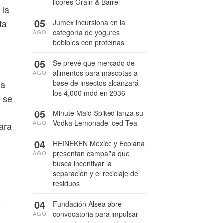
licores Grain & Barrel
 la
05
ta
Jumex incursiona en la
categoría de yogures
AGO
bebibles con proteínas
05
Se prevé que mercado de
alimentos para mascotas a
AGO
base de insectos alcanzará
la
los 4,000 mdd en 2036
d se
05
Minute Maid Spiked lanza su
Vodka Lemonade Iced Tea
AGO
ara
04
HEINEKEN México y Ecolana
presentan campaña que
AGO
busca incentivar la
separación y el reciclaje de
residuos
e
04
Fundación Alsea abre
convocatoria para impulsar
AGO