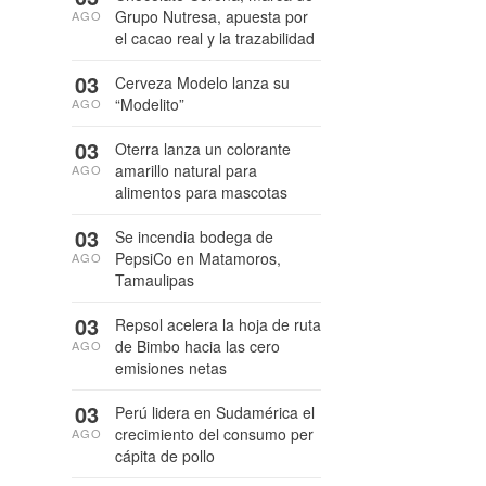
Grupo Nutresa, apuesta por
AGO
el cacao real y la trazabilidad
03
Cerveza Modelo lanza su
“Modelito”
AGO
03
Oterra lanza un colorante
amarillo natural para
AGO
alimentos para mascotas
03
Se incendia bodega de
PepsiCo en Matamoros,
AGO
Tamaulipas
03
Repsol acelera la hoja de ruta
de Bimbo hacia las cero
AGO
emisiones netas
03
Perú lidera en Sudamérica el
crecimiento del consumo per
AGO
cápita de pollo