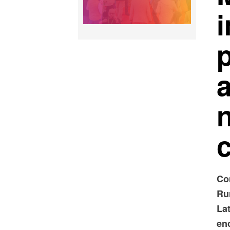
a
Co
Ru
La
enc