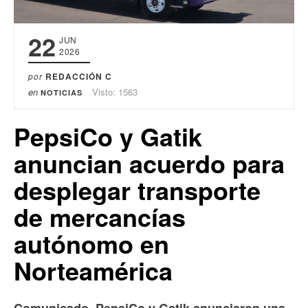
22
JUN
2026
por
REDACCIÓN C
en
Visto: 1563
NOTICIAS
PepsiCo y Gatik
anuncian acuerdo para
desplegar transporte
de mercancías
autónomo en
Norteamérica
Comunicado. PepsiCo y Gatik anunciaron una