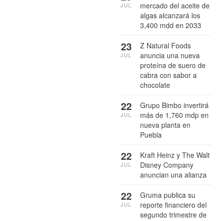
mercado del aceite de
JUL
algas alcanzará los
3,400 mdd en 2033
23
Z Natural Foods
anuncia una nueva
JUL
proteína de suero de
cabra con sabor a
chocolate
22
Grupo Bimbo invertirá
más de 1,760 mdp en
JUL
nueva planta en
Puebla
22
Kraft Heinz y The Walt
Disney Company
JUL
anuncian una alianza
22
Gruma publica su
reporte financiero del
JUL
segundo trimestre de