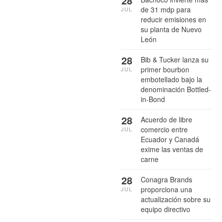
28
de 31 mdp para
JUL
reducir emisiones en
su planta de Nuevo
León
28
Bib & Tucker lanza su
primer bourbon
JUL
embotellado bajo la
denominación Bottled-
in-Bond
28
Acuerdo de libre
comercio entre
JUL
Ecuador y Canadá
exime las ventas de
carne
28
Conagra Brands
proporciona una
JUL
actualización sobre su
equipo directivo