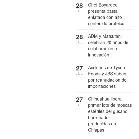
28
Chef Boyardee
presenta pasta
JUL
enlatada con alto
contenido proteico
28
ADM y Matsutani
celebran 20 años de
JUL
colaboración e
innovación
27
Acciones de Tyson
Foods y JBS suben
JUL
por reanudación de
importaciones
27
Chihuahua libera
primer lote de moscas
JUL
estériles del gusano
barrenador
producidas en
Chiapas