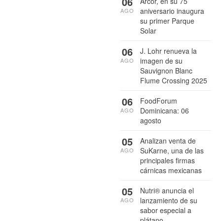
06
Arcor, en su 75
aniversario inaugura
AGO
su primer Parque
Solar
06
J. Lohr renueva la
imagen de su
AGO
Sauvignon Blanc
Flume Crossing 2025
06
FoodForum
Dominicana: 06
AGO
agosto
05
Analizan venta de
SuKarne, una de las
AGO
principales firmas
cárnicas mexicanas
05
Nutri® anuncia el
lanzamiento de su
AGO
sabor especial a
plátano