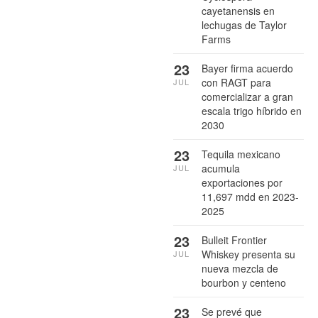
cayetanensis en
lechugas de Taylor
Farms
23
Bayer firma acuerdo
con RAGT para
JUL
comercializar a gran
escala trigo híbrido en
2030
23
Tequila mexicano
acumula
JUL
exportaciones por
11,697 mdd en 2023-
2025
23
Bulleit Frontier
Whiskey presenta su
JUL
nueva mezcla de
bourbon y centeno
23
Se prevé que