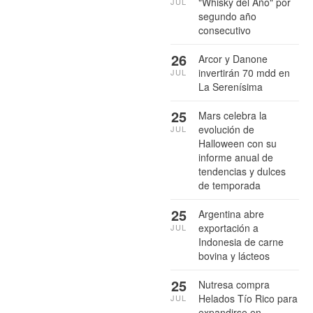
"Whisky del Año" por
JUL
segundo año
consecutivo
26
Arcor y Danone
invertirán 70 mdd en
JUL
La Serenísima
25
Mars celebra la
evolución de
JUL
Halloween con su
informe anual de
tendencias y dulces
de temporada
25
Argentina abre
exportación a
JUL
Indonesia de carne
bovina y lácteos
25
Nutresa compra
Helados Tío Rico para
JUL
expandirse en