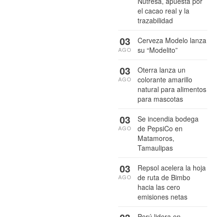
Nutresa, apuesta por
el cacao real y la
trazabilidad
03
Cerveza Modelo lanza
su “Modelito”
AGO
03
Oterra lanza un
colorante amarillo
AGO
natural para alimentos
para mascotas
03
Se incendia bodega
de PepsiCo en
AGO
Matamoros,
Tamaulipas
03
Repsol acelera la hoja
de ruta de Bimbo
AGO
hacia las cero
emisiones netas
Perú lidera en