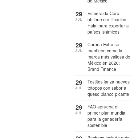
de México
29
Esmeralda Corp.
obtiene certificación
JUL
Halal para exportar a
países islámicos
29
Corona Extra se
mantiene como la
JUL
marca más valiosa de
México en 2026:
Brand Finance
29
Tostitos lanza nuevos
totopos con sabor a
JUL
queso blanco picante
29
FAO aprueba el
primer plan mundial
JUL
para la ganadería
sostenible
Bachoco invierte más