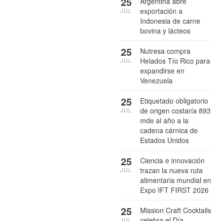
25
Argentina abre
exportación a
JUL
Indonesia de carne
bovina y lácteos
25
Nutresa compra
Helados Tío Rico para
JUL
expandirse en
Venezuela
25
Etiquetado obligatorio
de origen costaría 893
JUL
mde al año a la
cadena cárnica de
Estados Unidos
25
Ciencia e innovación
trazan la nueva ruta
JUL
alimentaria mundial en
Expo IFT FIRST 2026
25
Mission Craft Cocktails
celebra el Día
JUL