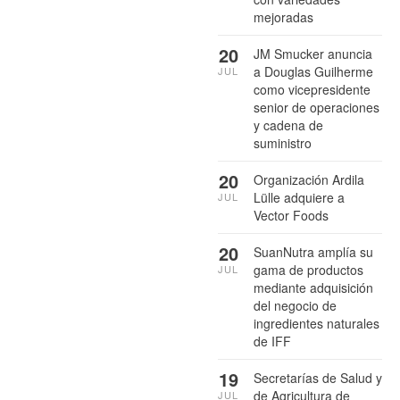
mejoradas
20
JM Smucker anuncia
a Douglas Guilherme
JUL
como vicepresidente
senior de operaciones
y cadena de
suministro
20
Organización Ardila
Lülle adquiere a
JUL
Vector Foods
20
SuanNutra amplía su
gama de productos
JUL
mediante adquisición
del negocio de
ingredientes naturales
de IFF
19
Secretarías de Salud y
de Agricultura de
JUL