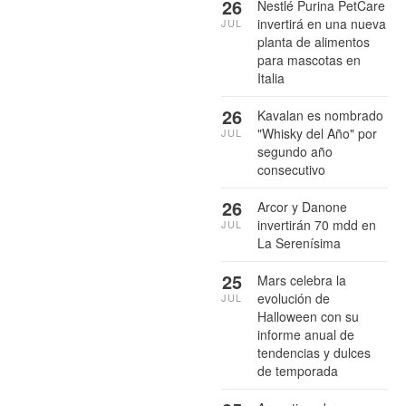
26
Nestlé Purina PetCare
invertirá en una nueva
JUL
planta de alimentos
para mascotas en
Italia
26
Kavalan es nombrado
"Whisky del Año" por
JUL
segundo año
consecutivo
26
Arcor y Danone
invertirán 70 mdd en
JUL
La Serenísima
25
Mars celebra la
evolución de
JUL
Halloween con su
informe anual de
tendencias y dulces
de temporada