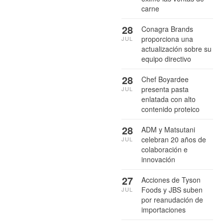
carne
28
Conagra Brands
proporciona una
JUL
actualización sobre su
equipo directivo
28
Chef Boyardee
presenta pasta
JUL
enlatada con alto
contenido proteico
28
ADM y Matsutani
celebran 20 años de
JUL
colaboración e
innovación
27
Acciones de Tyson
Foods y JBS suben
JUL
por reanudación de
importaciones