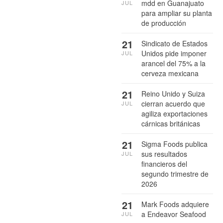
mdd en Guanajuato
JUL
para ampliar su planta
de producción
21
Sindicato de Estados
Unidos pide imponer
JUL
arancel del 75% a la
cerveza mexicana
21
Reino Unido y Suiza
cierran acuerdo que
JUL
agiliza exportaciones
cárnicas británicas
21
Sigma Foods publica
sus resultados
JUL
financieros del
segundo trimestre de
2026
21
Mark Foods adquiere
a Endeavor Seafood
JUL