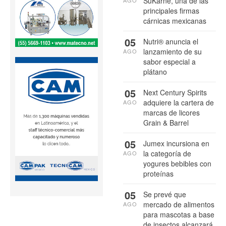
SuKarne, una de las
AGO
principales firmas
cárnicas mexicanas
05
Nutri® anuncia el
lanzamiento de su
AGO
sabor especial a
plátano
05
Next Century Spirits
adquiere la cartera de
AGO
marcas de licores
Grain & Barrel
05
Jumex incursiona en
la categoría de
AGO
yogures bebibles con
proteínas
05
Se prevé que
mercado de alimentos
AGO
para mascotas a base
de insectos alcanzará