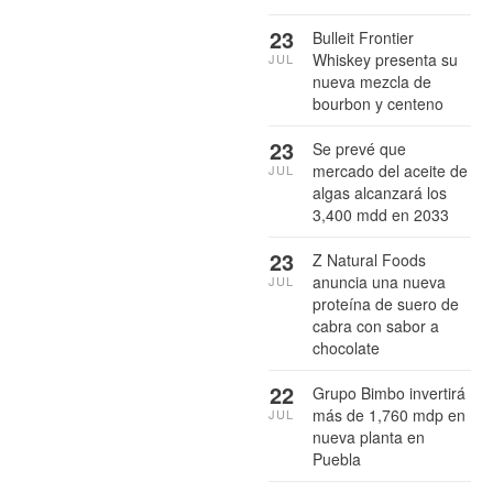
23
Bulleit Frontier
Whiskey presenta su
JUL
nueva mezcla de
bourbon y centeno
23
Se prevé que
mercado del aceite de
JUL
algas alcanzará los
3,400 mdd en 2033
23
Z Natural Foods
anuncia una nueva
JUL
proteína de suero de
cabra con sabor a
chocolate
22
Grupo Bimbo invertirá
más de 1,760 mdp en
JUL
nueva planta en
Puebla