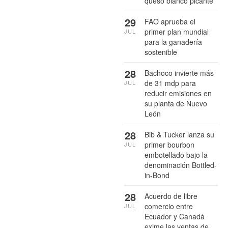
queso blanco picante
29
FAO aprueba el
primer plan mundial
JUL
para la ganadería
sostenible
28
Bachoco invierte más
de 31 mdp para
JUL
reducir emisiones en
su planta de Nuevo
León
28
Bib & Tucker lanza su
primer bourbon
JUL
embotellado bajo la
denominación Bottled-
in-Bond
28
Acuerdo de libre
comercio entre
JUL
Ecuador y Canadá
exime las ventas de