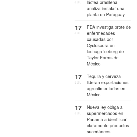
láctea brasileña,
JUL
analiza instalar una
planta en Paraguay
17
FDA investiga brote de
enfermedades
JUL
causadas por
Cyclospora en
lechuga iceberg de
Taylor Farms de
México
17
Tequila y cerveza
lideran exportaciones
JUL
agroalimentarias en
México
17
Nueva ley obliga a
supermercados en
JUL
Panamá a identificar
claramente productos
sucedáneos