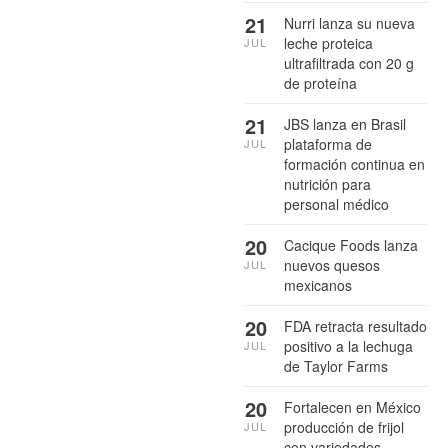
21
Nurri lanza su nueva
leche proteica
JUL
ultrafiltrada con 20 g
de proteína
21
JBS lanza en Brasil
plataforma de
JUL
formación continua en
nutrición para
personal médico
20
Cacique Foods lanza
nuevos quesos
JUL
mexicanos
20
FDA retracta resultado
positivo a la lechuga
JUL
de Taylor Farms
20
Fortalecen en México
producción de frijol
JUL
con variedades