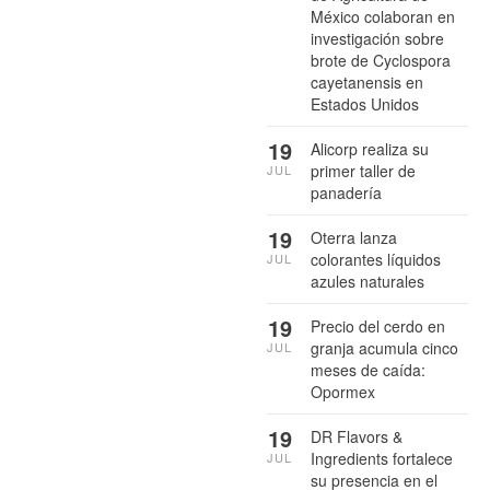
México colaboran en
investigación sobre
brote de Cyclospora
cayetanensis en
Estados Unidos
19
Alicorp realiza su
primer taller de
JUL
panadería
19
Oterra lanza
colorantes líquidos
JUL
azules naturales
19
Precio del cerdo en
granja acumula cinco
JUL
meses de caída:
Opormex
19
DR Flavors &
Ingredients fortalece
JUL
su presencia en el