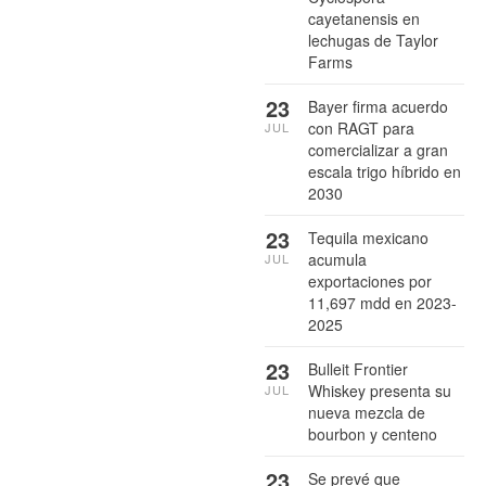
cayetanensis en
lechugas de Taylor
Farms
23
Bayer firma acuerdo
con RAGT para
JUL
comercializar a gran
escala trigo híbrido en
2030
23
Tequila mexicano
acumula
JUL
exportaciones por
11,697 mdd en 2023-
2025
23
Bulleit Frontier
Whiskey presenta su
JUL
nueva mezcla de
bourbon y centeno
23
Se prevé que