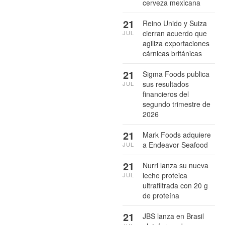
cerveza mexicana
21
Reino Unido y Suiza
cierran acuerdo que
JUL
agiliza exportaciones
cárnicas británicas
21
Sigma Foods publica
sus resultados
JUL
financieros del
segundo trimestre de
2026
21
Mark Foods adquiere
a Endeavor Seafood
JUL
21
Nurri lanza su nueva
leche proteica
JUL
ultrafiltrada con 20 g
de proteína
21
JBS lanza en Brasil