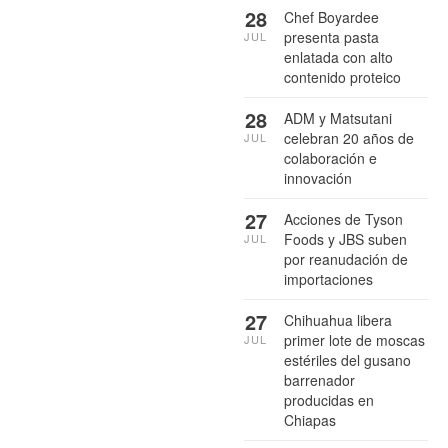
28
Chef Boyardee
presenta pasta
JUL
enlatada con alto
contenido proteico
28
ADM y Matsutani
celebran 20 años de
JUL
colaboración e
innovación
27
Acciones de Tyson
Foods y JBS suben
JUL
por reanudación de
importaciones
27
Chihuahua libera
primer lote de moscas
JUL
estériles del gusano
barrenador
producidas en
Chiapas