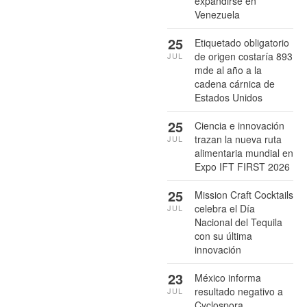
expandirse en
Venezuela
25
Etiquetado obligatorio
de origen costaría 893
JUL
mde al año a la
cadena cárnica de
Estados Unidos
25
Ciencia e innovación
trazan la nueva ruta
JUL
alimentaria mundial en
Expo IFT FIRST 2026
25
Mission Craft Cocktails
celebra el Día
JUL
Nacional del Tequila
con su última
innovación
23
México informa
resultado negativo a
JUL
Cyclospora