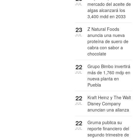
mercado del aceite de
JUL
algas alcanzará los
3,400 mdd en 2033
23
Z Natural Foods
anuncia una nueva
JUL
proteína de suero de
cabra con sabor a
chocolate
22
Grupo Bimbo invertirá
más de 1,760 mdp en
JUL
nueva planta en
Puebla
22
Kraft Heinz y The Walt
Disney Company
JUL
anuncian una alianza
22
Gruma publica su
reporte financiero del
JUL
segundo trimestre de