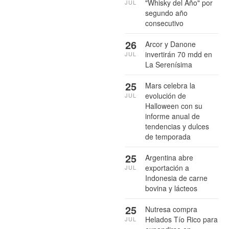
"Whisky del Año" por
JUL
segundo año
consecutivo
26
Arcor y Danone
invertirán 70 mdd en
JUL
La Serenísima
25
Mars celebra la
evolución de
JUL
Halloween con su
informe anual de
tendencias y dulces
de temporada
25
Argentina abre
exportación a
JUL
Indonesia de carne
bovina y lácteos
25
Nutresa compra
Helados Tío Rico para
JUL