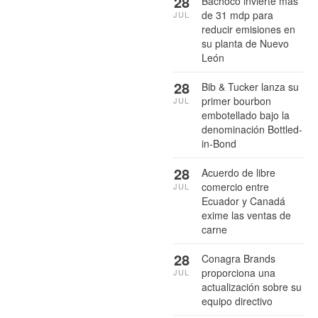
28
Bachoco invierte más
de 31 mdp para
JUL
reducir emisiones en
su planta de Nuevo
León
28
Bib & Tucker lanza su
primer bourbon
JUL
embotellado bajo la
denominación Bottled-
in-Bond
28
Acuerdo de libre
comercio entre
JUL
Ecuador y Canadá
exime las ventas de
carne
28
Conagra Brands
proporciona una
JUL
actualización sobre su
equipo directivo