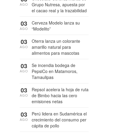
Grupo Nutresa, apuesta por
AGO
el cacao real y la trazabilidad
03
Cerveza Modelo lanza su
“Modelito”
AGO
03
Oterra lanza un colorante
amarillo natural para
AGO
alimentos para mascotas
03
Se incendia bodega de
PepsiCo en Matamoros,
AGO
Tamaulipas
03
Repsol acelera la hoja de ruta
de Bimbo hacia las cero
AGO
emisiones netas
03
Perú lidera en Sudamérica el
crecimiento del consumo per
AGO
cápita de pollo