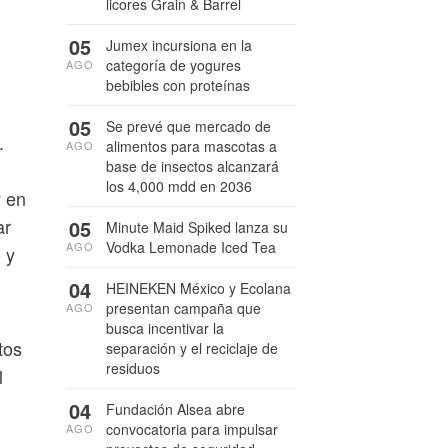
licores Grain & Barrel
05
Jumex incursiona en la
categoría de yogures
AGO
bebibles con proteínas
05
Se prevé que mercado de
.
alimentos para mascotas a
AGO
base de insectos alcanzará
los 4,000 mdd en 2036
y en
ar
05
Minute Maid Spiked lanza su
Vodka Lemonade Iced Tea
AGO
 y
04
HEINEKEN México y Ecolana
presentan campaña que
AGO
busca incentivar la
tos
separación y el reciclaje de
residuos
l
04
Fundación Alsea abre
convocatoria para impulsar
AGO