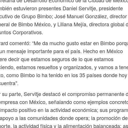
retaria de Desarrollo Económico de la Ciudad de Méxic
bién estuvieron presentes Daniel Servitje, presidente
cutivo de Grupo Bimbo; José Manuel González, director
eral de Bimbo México, y Liliana Mejía, directora global 
ntos Corporativos.
rard comentó: “Me da mucho gusto estar en Bimbo porq
un mensaje importante para el país. Hecho en México
ere decir que estamos seguros de lo que estamos
iendo, estamos resueltos y organizados, y vamos a ten
to, como Bimbo lo ha tenido en los 35 países donde hoy
uentra".
 su parte, Servitje destacó el compromiso permanente 
 empresa con México, señalando como ejemplos concret
impacto positivo en la actividad económica; sus progra
apoyo a las comunidades donde opera; la promoción de
orte, la actividad física y la alimentación balanceada; as