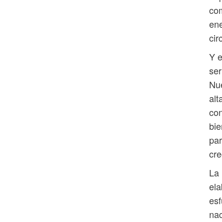
com
ene
cir
Y e
ser
Nue
alt
con
bie
par
cre
La 
ela
esf
nac