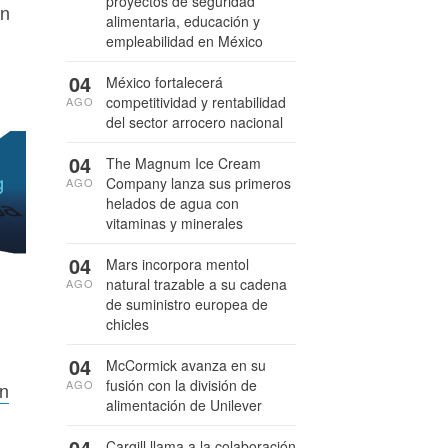
proyectos de seguridad
an
alimentaria, educación y
empleabilidad en México
04
México fortalecerá
competitividad y rentabilidad
AGO
del sector arrocero nacional
04
The Magnum Ice Cream
Company lanza sus primeros
AGO
helados de agua con
vitaminas y minerales
04
Mars incorpora mentol
natural trazable a su cadena
AGO
de suministro europea de
chicles
04
McCormick avanza en su
fusión con la división de
AGO
ón
alimentación de Unilever
04
Cargill llama a la colaboración