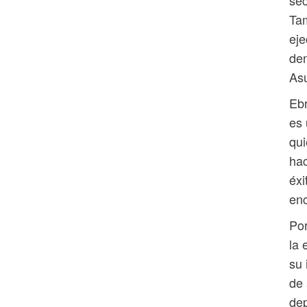
sec
Tam
eje
den
Asu
Eb
es 
qui
hac
éxi
enc
Por
la
su 
de 
dep