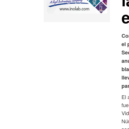
l
Co
el
Se
an
bl
lle
pa
El 
fue
Vid
Núñ