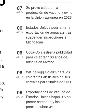
o
07
Se prevé caída en la
producción de vacuno y ovino
AGO
en la Unión Europea en 2026
06
Estados Unidos podría frenar
en
exportación de aguacate tras
AGO
suspender inspecciones en
Michoacán
n
06
Coca-Cola estrena publicidad
para celebrar 100 años de
AGO
,
historia en México
 la
06
WK Kellogg Co eliminará los
colorantes artificiales en sus
AGO
cereales para finales de 2026
co,
ía;
06
Exportaciones de vacuno de
cy
Estados Unidos bajan 9% en
AGO
primer semestre y las de
porcino suben 4%