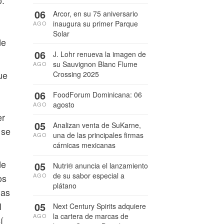
o.
06
Arcor, en su 75 aniversario
inaugura su primer Parque
AGO
Solar
de
06
J. Lohr renueva la imagen de
su Sauvignon Blanc Flume
AGO
ue
Crossing 2025
06
FoodForum Dominicana: 06
agosto
AGO
er
05
Analizan venta de SuKarne,
 se
una de las principales firmas
AGO
cárnicas mexicanas
de
05
Nutri® anuncia el lanzamiento
de su sabor especial a
AGO
os
plátano
mas
05
l
Next Century Spirits adquiere
la cartera de marcas de
AGO
í