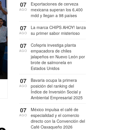
07
Exportaciones de cerveza
mexicana superan los 6,400
AGO
mdd y llegan a 98 países
07
La marca CHIPS AHOY! lanza
su primer sabor misterioso
AGO
07
Cofepris investiga planta
empacadora de chiles
AGO
jalapeños en Nuevo León por
brote de salmonela en
Estados Unidos
07
Bavaria ocupa la primera
posición del ranking del
AGO
Índice de Inversión Social y
Ambiental Empresarial 2025
07
México impulsa el café de
especialidad y el comercio
AGO
directo con la Convención del
Café Oaxaqueño 2026