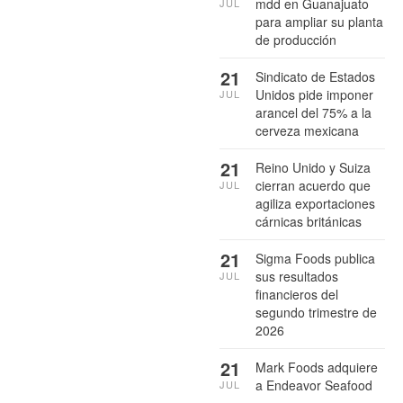
mdd en Guanajuato
JUL
para ampliar su planta
de producción
21
Sindicato de Estados
Unidos pide imponer
JUL
arancel del 75% a la
cerveza mexicana
21
Reino Unido y Suiza
cierran acuerdo que
JUL
agiliza exportaciones
cárnicas británicas
21
Sigma Foods publica
sus resultados
JUL
financieros del
segundo trimestre de
2026
21
Mark Foods adquiere
a Endeavor Seafood
JUL