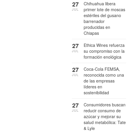
27
Chihuahua libera
primer lote de moscas
JUL
estériles del gusano
barrenador
producidas en
Chiapas
27
Ethica Wines refuerza
su compromiso con la
JUL
formación enológica
27
Coca-Cola FEMSA,
reconocida como una
JUL
de las empresas
líderes en
sostenibilidad
27
Consumidores buscan
reducir consumo de
JUL
azúcar y mejorar su
salud metabólica: Tate
& Lyle