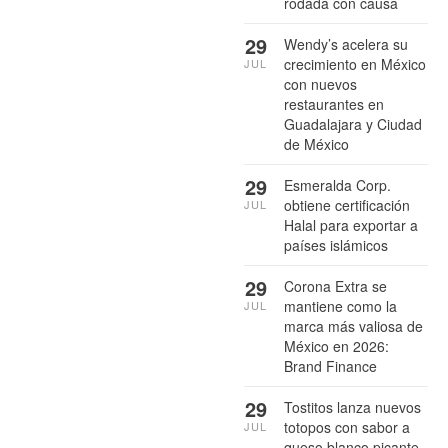
rodada con causa
29
Wendy’s acelera su
crecimiento en México
JUL
con nuevos
restaurantes en
Guadalajara y Ciudad
de México
29
Esmeralda Corp.
obtiene certificación
JUL
Halal para exportar a
países islámicos
29
Corona Extra se
mantiene como la
JUL
marca más valiosa de
México en 2026:
Brand Finance
29
Tostitos lanza nuevos
totopos con sabor a
JUL
queso blanco picante