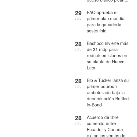
29
FAO aprueba el
primer plan mundial
JUL
para la ganadería
sostenible
28
Bachoco invierte más
de 31 mdp para
JUL
reducir emisiones en
su planta de Nuevo
León
28
Bib & Tucker lanza su
primer bourbon
JUL
embotellado bajo la
denominación Bottled-
in-Bond
28
Acuerdo de libre
comercio entre
JUL
Ecuador y Canadá
exime las ventas de