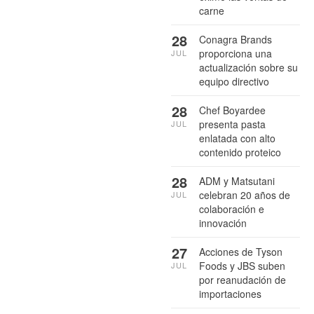
carne
28
Conagra Brands
proporciona una
JUL
actualización sobre su
equipo directivo
28
Chef Boyardee
presenta pasta
JUL
enlatada con alto
contenido proteico
28
ADM y Matsutani
celebran 20 años de
JUL
colaboración e
innovación
27
Acciones de Tyson
Foods y JBS suben
JUL
por reanudación de
importaciones