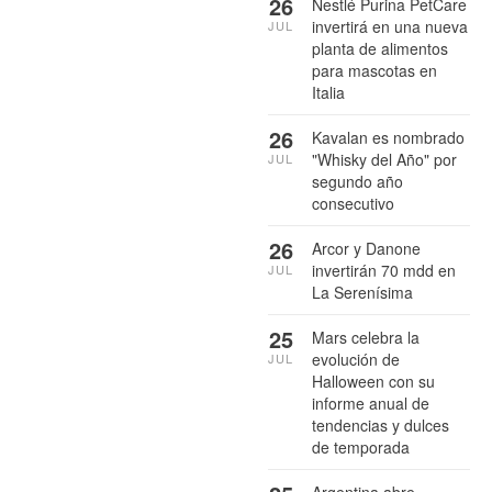
26
Nestlé Purina PetCare
invertirá en una nueva
JUL
planta de alimentos
para mascotas en
Italia
26
Kavalan es nombrado
"Whisky del Año" por
JUL
segundo año
consecutivo
26
Arcor y Danone
invertirán 70 mdd en
JUL
La Serenísima
25
Mars celebra la
evolución de
JUL
Halloween con su
informe anual de
tendencias y dulces
de temporada