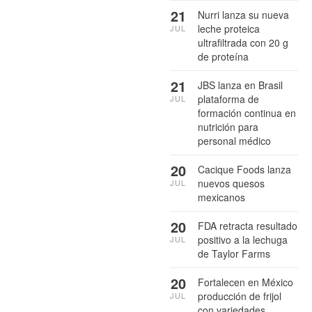
21
Nurri lanza su nueva
leche proteica
JUL
ultrafiltrada con 20 g
de proteína
21
JBS lanza en Brasil
plataforma de
JUL
formación continua en
nutrición para
personal médico
20
Cacique Foods lanza
nuevos quesos
JUL
mexicanos
20
FDA retracta resultado
positivo a la lechuga
JUL
de Taylor Farms
20
Fortalecen en México
producción de frijol
JUL
con variedades