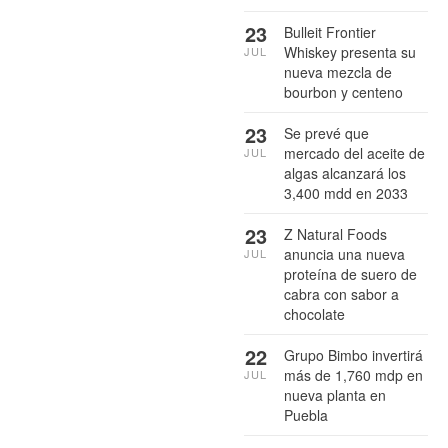
23
Bulleit Frontier
Whiskey presenta su
JUL
nueva mezcla de
bourbon y centeno
23
Se prevé que
mercado del aceite de
JUL
algas alcanzará los
3,400 mdd en 2033
23
Z Natural Foods
anuncia una nueva
JUL
proteína de suero de
cabra con sabor a
chocolate
22
Grupo Bimbo invertirá
más de 1,760 mdp en
JUL
nueva planta en
Puebla