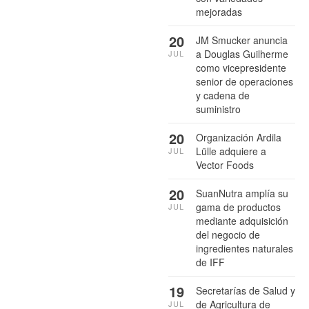
mejoradas
20
JM Smucker anuncia
a Douglas Guilherme
JUL
como vicepresidente
senior de operaciones
y cadena de
suministro
20
Organización Ardila
Lülle adquiere a
JUL
Vector Foods
20
SuanNutra amplía su
gama de productos
JUL
mediante adquisición
del negocio de
ingredientes naturales
de IFF
19
Secretarías de Salud y
de Agricultura de
JUL