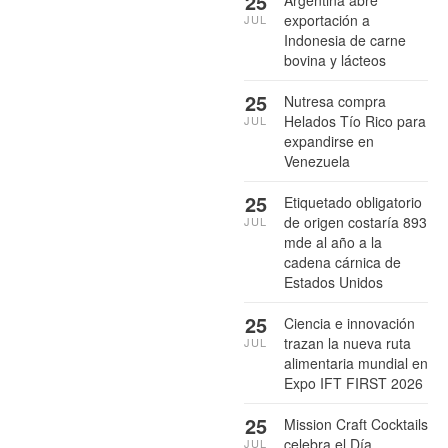
25
Argentina abre
exportación a
JUL
Indonesia de carne
bovina y lácteos
25
Nutresa compra
Helados Tío Rico para
JUL
expandirse en
Venezuela
25
Etiquetado obligatorio
de origen costaría 893
JUL
mde al año a la
cadena cárnica de
Estados Unidos
25
Ciencia e innovación
trazan la nueva ruta
JUL
alimentaria mundial en
Expo IFT FIRST 2026
25
Mission Craft Cocktails
celebra el Día
JUL