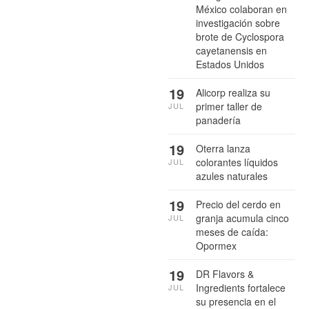
México colaboran en
investigación sobre
brote de Cyclospora
cayetanensis en
Estados Unidos
19
Alicorp realiza su
primer taller de
JUL
panadería
19
Oterra lanza
colorantes líquidos
JUL
azules naturales
19
Precio del cerdo en
granja acumula cinco
JUL
meses de caída:
Opormex
19
DR Flavors &
Ingredients fortalece
JUL
su presencia en el