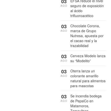
03
EFSA reduce el nivel
seguro de exposición
AGO
al ácido
trifluoroacético
03
Chocolate Corona,
marca de Grupo
AGO
Nutresa, apuesta por
el cacao real y la
trazabilidad
03
Cerveza Modelo lanza
su “Modelito”
AGO
03
Oterra lanza un
colorante amarillo
AGO
natural para alimentos
para mascotas
03
Se incendia bodega
de PepsiCo en
AGO
Matamoros,
Tamaulipas