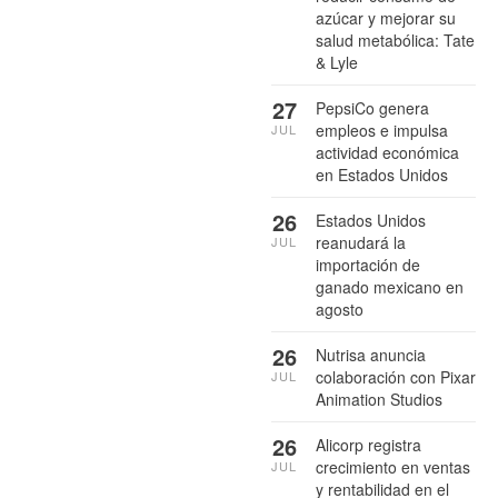
azúcar y mejorar su
salud metabólica: Tate
& Lyle
27
PepsiCo genera
empleos e impulsa
JUL
actividad económica
en Estados Unidos
26
Estados Unidos
reanudará la
JUL
importación de
ganado mexicano en
agosto
26
Nutrisa anuncia
colaboración con Pixar
JUL
Animation Studios
26
Alicorp registra
crecimiento en ventas
JUL
y rentabilidad en el