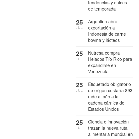
tendencias y dulces
de temporada
25
Argentina abre
exportación a
JUL
Indonesia de carne
bovina y lácteos
25
Nutresa compra
Helados Tío Rico para
JUL
expandirse en
Venezuela
25
Etiquetado obligatorio
de origen costaría 893
JUL
mde al año a la
cadena cárnica de
Estados Unidos
25
Ciencia e innovación
trazan la nueva ruta
JUL
alimentaria mundial en