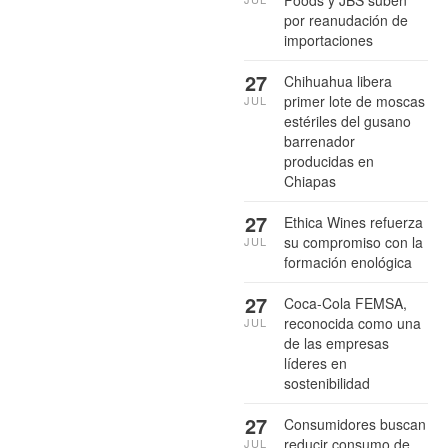
por reanudación de
importaciones
27
Chihuahua libera
primer lote de moscas
JUL
estériles del gusano
barrenador
producidas en
Chiapas
27
Ethica Wines refuerza
su compromiso con la
JUL
formación enológica
27
Coca-Cola FEMSA,
reconocida como una
JUL
de las empresas
líderes en
sostenibilidad
27
Consumidores buscan
reducir consumo de
JUL