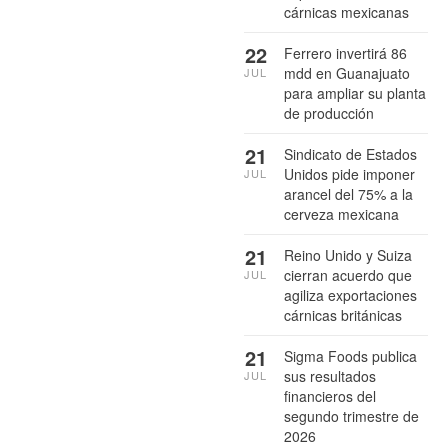
cárnicas mexicanas
22
Ferrero invertirá 86
mdd en Guanajuato
JUL
para ampliar su planta
de producción
21
Sindicato de Estados
Unidos pide imponer
JUL
arancel del 75% a la
cerveza mexicana
21
Reino Unido y Suiza
cierran acuerdo que
JUL
agiliza exportaciones
cárnicas británicas
21
Sigma Foods publica
sus resultados
JUL
financieros del
segundo trimestre de
2026