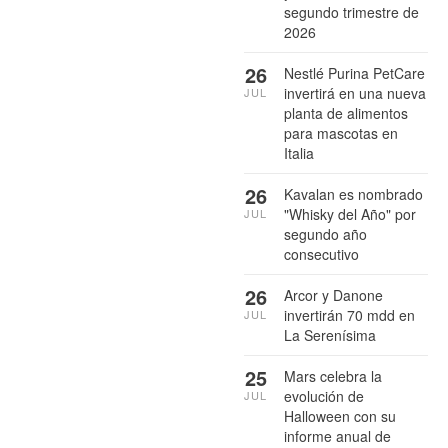
segundo trimestre de
2026
26
Nestlé Purina PetCare
invertirá en una nueva
JUL
planta de alimentos
para mascotas en
Italia
26
Kavalan es nombrado
"Whisky del Año" por
JUL
segundo año
consecutivo
26
Arcor y Danone
invertirán 70 mdd en
JUL
La Serenísima
25
Mars celebra la
evolución de
JUL
Halloween con su
informe anual de