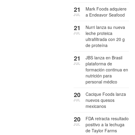
21
Mark Foods adquiere
a Endeavor Seafood
JUL
21
Nurri lanza su nueva
leche proteica
JUL
ultrafiltrada con 20 g
de proteína
21
JBS lanza en Brasil
plataforma de
JUL
formación continua en
nutrición para
personal médico
20
Cacique Foods lanza
nuevos quesos
JUL
mexicanos
20
FDA retracta resultado
positivo a la lechuga
JUL
de Taylor Farms