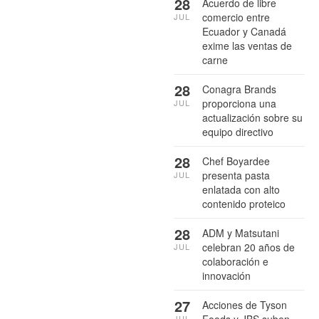
28
Acuerdo de libre
comercio entre
JUL
Ecuador y Canadá
exime las ventas de
carne
28
Conagra Brands
proporciona una
JUL
actualización sobre su
equipo directivo
28
Chef Boyardee
presenta pasta
JUL
enlatada con alto
contenido proteico
28
ADM y Matsutani
celebran 20 años de
JUL
colaboración e
innovación
27
Acciones de Tyson
Foods y JBS suben
JUL