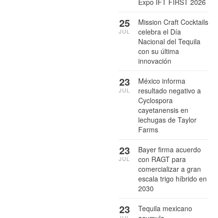
Expo IFT FIRST 2026
25
Mission Craft Cocktails
celebra el Día
JUL
Nacional del Tequila
con su última
innovación
23
México informa
resultado negativo a
JUL
Cyclospora
cayetanensis en
lechugas de Taylor
Farms
23
Bayer firma acuerdo
con RAGT para
JUL
comercializar a gran
escala trigo híbrido en
2030
23
Tequila mexicano
acumula
JUL