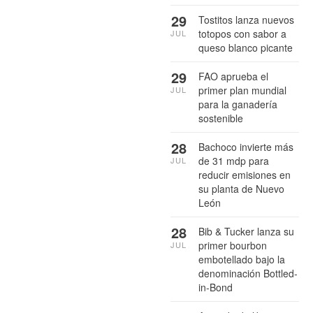
29
Tostitos lanza nuevos
totopos con sabor a
JUL
queso blanco picante
29
FAO aprueba el
primer plan mundial
JUL
para la ganadería
sostenible
28
Bachoco invierte más
de 31 mdp para
JUL
reducir emisiones en
su planta de Nuevo
León
28
Bib & Tucker lanza su
primer bourbon
JUL
embotellado bajo la
denominación Bottled-
in-Bond