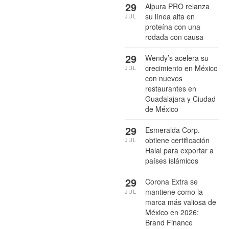
29
Alpura PRO relanza
su línea alta en
JUL
proteína con una
rodada con causa
29
Wendy’s acelera su
crecimiento en México
JUL
con nuevos
restaurantes en
Guadalajara y Ciudad
de México
29
Esmeralda Corp.
obtiene certificación
JUL
Halal para exportar a
países islámicos
29
Corona Extra se
mantiene como la
JUL
marca más valiosa de
México en 2026:
Brand Finance