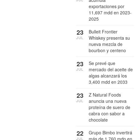
exportaciones por
11,697 mdd en 2023-
2025
23
Bulleit Frontier
Whiskey presenta su
JUL
nueva mezcla de
bourbon y centeno
23
Se prevé que
mercado del aceite de
JUL
algas alcanzará los
3,400 mdd en 2033
23
Z Natural Foods
anuncia una nueva
JUL
proteína de suero de
cabra con sabor a
chocolate
22
Grupo Bimbo invertirá
más de 1,760 mdp en
JUL