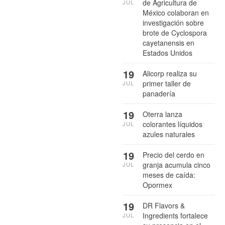
de Agricultura de
JUL
México colaboran en
investigación sobre
brote de Cyclospora
cayetanensis en
Estados Unidos
19
Alicorp realiza su
primer taller de
JUL
panadería
19
Oterra lanza
colorantes líquidos
JUL
azules naturales
19
Precio del cerdo en
granja acumula cinco
JUL
meses de caída:
Opormex
19
DR Flavors &
Ingredients fortalece
JUL