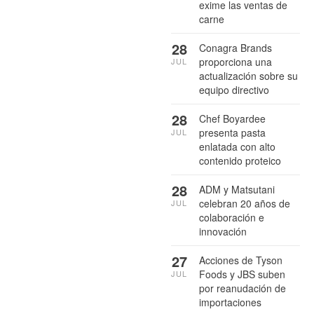
exime las ventas de
carne
28
Conagra Brands
proporciona una
JUL
actualización sobre su
equipo directivo
28
Chef Boyardee
presenta pasta
JUL
enlatada con alto
contenido proteico
28
ADM y Matsutani
celebran 20 años de
JUL
colaboración e
innovación
27
Acciones de Tyson
Foods y JBS suben
JUL
por reanudación de
importaciones