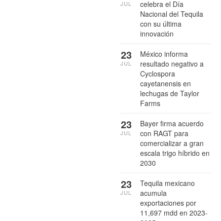
celebra el Día
JUL
Nacional del Tequila
con su última
innovación
23
México informa
resultado negativo a
JUL
Cyclospora
cayetanensis en
lechugas de Taylor
Farms
23
Bayer firma acuerdo
con RAGT para
JUL
comercializar a gran
escala trigo híbrido en
2030
23
Tequila mexicano
acumula
JUL
exportaciones por
11,697 mdd en 2023-