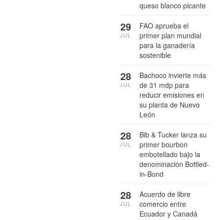
queso blanco picante
29
FAO aprueba el
primer plan mundial
JUL
para la ganadería
sostenible
28
Bachoco invierte más
de 31 mdp para
JUL
reducir emisiones en
su planta de Nuevo
León
28
Bib & Tucker lanza su
primer bourbon
JUL
embotellado bajo la
denominación Bottled-
in-Bond
28
Acuerdo de libre
comercio entre
JUL
Ecuador y Canadá