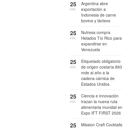
25
Argentina abre
exportación a
JUL
Indonesia de carne
bovina y lácteos
25
Nutresa compra
Helados Tío Rico para
JUL
expandirse en
Venezuela
25
Etiquetado obligatorio
de origen costaría 893
JUL
mde al año a la
cadena cárnica de
Estados Unidos
25
Ciencia e innovación
trazan la nueva ruta
JUL
alimentaria mundial en
Expo IFT FIRST 2026
25
Mission Craft Cocktails