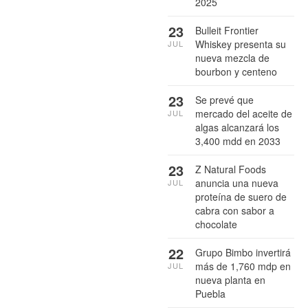
2025
23
Bulleit Frontier
Whiskey presenta su
JUL
nueva mezcla de
bourbon y centeno
23
Se prevé que
mercado del aceite de
JUL
algas alcanzará los
3,400 mdd en 2033
23
Z Natural Foods
anuncia una nueva
JUL
proteína de suero de
cabra con sabor a
chocolate
22
Grupo Bimbo invertirá
más de 1,760 mdp en
JUL
nueva planta en
Puebla