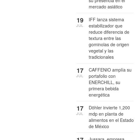
su presencia en el
mercado asiático
19
IFF lanza sistema
estabilizador que
JUL
reduce diferencia de
textura entre las
gominolas de origen
vegetal y las
tradicionales
17
CAFFENIO amplía su
portafolio con
JUL
ENERCHILL, su
primera bebida
energética
17
Döhler invierte 1,200
mdp en planta de
JUL
alimentos en el Estado
de México
17
Jussara, empresa