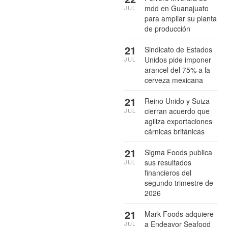
mdd en Guanajuato
JUL
para ampliar su planta
de producción
21
Sindicato de Estados
Unidos pide imponer
JUL
arancel del 75% a la
cerveza mexicana
21
Reino Unido y Suiza
cierran acuerdo que
JUL
agiliza exportaciones
cárnicas británicas
21
Sigma Foods publica
sus resultados
JUL
financieros del
segundo trimestre de
2026
21
Mark Foods adquiere
a Endeavor Seafood
JUL