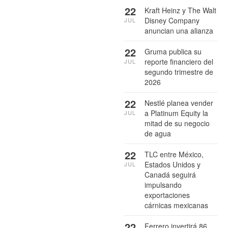
22
Kraft Heinz y The Walt
Disney Company
JUL
anuncian una alianza
22
Gruma publica su
reporte financiero del
JUL
segundo trimestre de
2026
22
Nestlé planea vender
a Platinum Equity la
JUL
mitad de su negocio
de agua
22
TLC entre México,
Estados Unidos y
JUL
Canadá seguirá
impulsando
exportaciones
cárnicas mexicanas
22
Ferrero invertirá 86