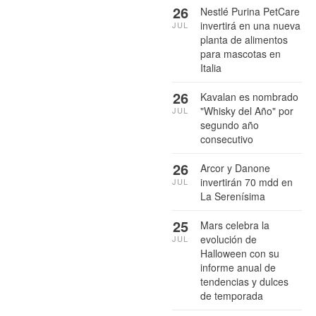
26
Nestlé Purina PetCare
invertirá en una nueva
JUL
planta de alimentos
para mascotas en
Italia
26
Kavalan es nombrado
"Whisky del Año" por
JUL
segundo año
consecutivo
26
Arcor y Danone
invertirán 70 mdd en
JUL
La Serenísima
25
Mars celebra la
evolución de
JUL
Halloween con su
informe anual de
tendencias y dulces
de temporada