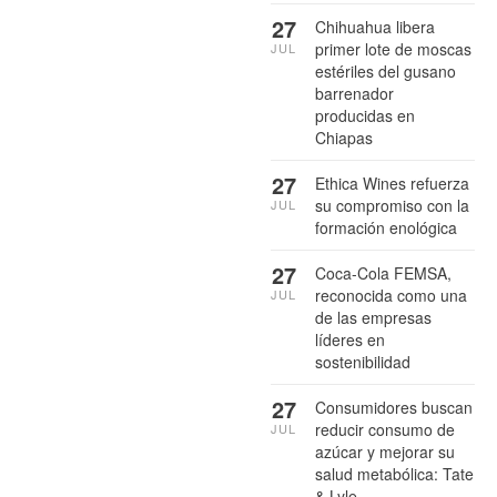
27
Chihuahua libera
primer lote de moscas
JUL
estériles del gusano
barrenador
producidas en
Chiapas
27
Ethica Wines refuerza
su compromiso con la
JUL
formación enológica
27
Coca-Cola FEMSA,
reconocida como una
JUL
de las empresas
líderes en
sostenibilidad
27
Consumidores buscan
reducir consumo de
JUL
azúcar y mejorar su
salud metabólica: Tate
& Lyle