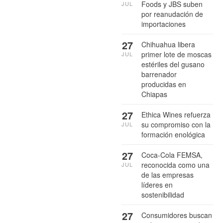
Foods y JBS suben
JUL
por reanudación de
importaciones
27
Chihuahua libera
primer lote de moscas
JUL
estériles del gusano
barrenador
producidas en
Chiapas
27
Ethica Wines refuerza
su compromiso con la
JUL
formación enológica
27
Coca-Cola FEMSA,
reconocida como una
JUL
de las empresas
líderes en
sostenibilidad
27
Consumidores buscan