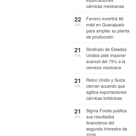
cárnicas mexicanas
22
Ferrero invertirá 86
mdd en Guanajuato
JUL
para ampliar su planta
de producción
21
Sindicato de Estados
Unidos pide imponer
JUL
arancel del 75% a la
cerveza mexicana
21
Reino Unido y Suiza
cierran acuerdo que
JUL
agiliza exportaciones
cárnicas británicas
21
Sigma Foods publica
sus resultados
JUL
financieros del
segundo trimestre de
2026