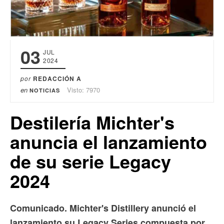
03
JUL
2024
por
REDACCIÓN A
en
Visto: 7970
NOTICIAS
Destilería Michter's
anuncia el lanzamiento
de su serie Legacy
2024
Comunicado. Michter's Distillery anunció el
lanzamiento su Legacy Series compuesta por