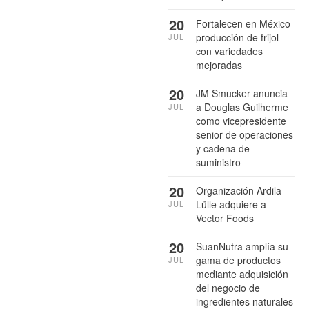
20
Fortalecen en México
producción de frijol
JUL
con variedades
mejoradas
20
JM Smucker anuncia
a Douglas Guilherme
JUL
como vicepresidente
senior de operaciones
y cadena de
suministro
20
Organización Ardila
Lülle adquiere a
JUL
Vector Foods
20
SuanNutra amplía su
gama de productos
JUL
mediante adquisición
del negocio de
ingredientes naturales