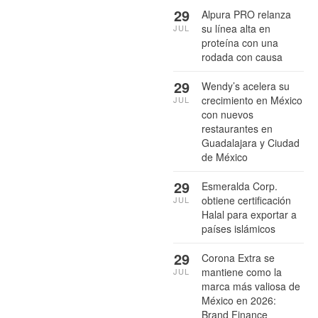
29
Alpura PRO relanza
su línea alta en
JUL
proteína con una
rodada con causa
29
Wendy’s acelera su
crecimiento en México
JUL
con nuevos
restaurantes en
Guadalajara y Ciudad
de México
29
Esmeralda Corp.
obtiene certificación
JUL
Halal para exportar a
países islámicos
29
Corona Extra se
mantiene como la
JUL
marca más valiosa de
México en 2026:
Brand Finance