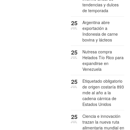
tendencias y dulces
de temporada
25
Argentina abre
exportación a
JUL
Indonesia de carne
bovina y lácteos
25
Nutresa compra
Helados Tío Rico para
JUL
expandirse en
Venezuela
25
Etiquetado obligatorio
de origen costaría 893
JUL
mde al año a la
cadena cárnica de
Estados Unidos
25
Ciencia e innovación
trazan la nueva ruta
JUL
alimentaria mundial en