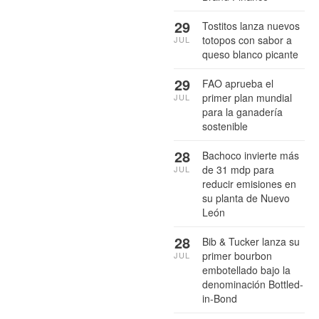
29
Tostitos lanza nuevos
totopos con sabor a
JUL
queso blanco picante
29
FAO aprueba el
primer plan mundial
JUL
para la ganadería
sostenible
28
Bachoco invierte más
de 31 mdp para
JUL
reducir emisiones en
su planta de Nuevo
León
28
Bib & Tucker lanza su
primer bourbon
JUL
embotellado bajo la
denominación Bottled-
in-Bond