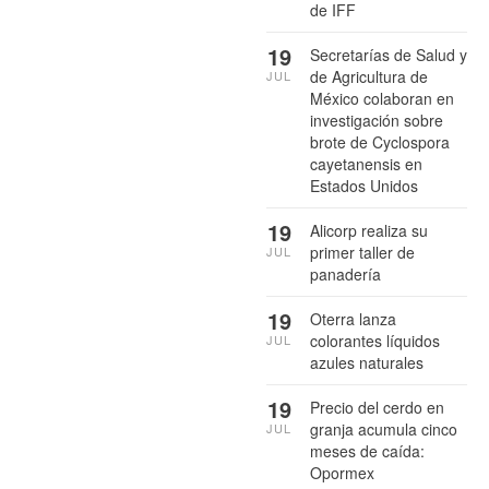
de IFF
19
Secretarías de Salud y
de Agricultura de
JUL
México colaboran en
investigación sobre
brote de Cyclospora
cayetanensis en
Estados Unidos
19
Alicorp realiza su
primer taller de
JUL
panadería
19
Oterra lanza
colorantes líquidos
JUL
azules naturales
19
Precio del cerdo en
granja acumula cinco
JUL
meses de caída:
Opormex