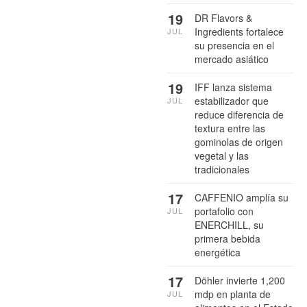
19
DR Flavors &
Ingredients fortalece
JUL
su presencia en el
mercado asiático
19
IFF lanza sistema
estabilizador que
JUL
reduce diferencia de
textura entre las
gominolas de origen
vegetal y las
tradicionales
17
CAFFENIO amplía su
portafolio con
JUL
ENERCHILL, su
primera bebida
energética
17
Döhler invierte 1,200
mdp en planta de
JUL