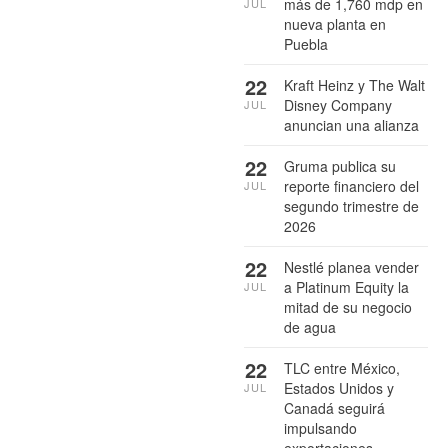
más de 1,760 mdp en
JUL
nueva planta en
Puebla
22
Kraft Heinz y The Walt
Disney Company
JUL
anuncian una alianza
22
Gruma publica su
reporte financiero del
JUL
segundo trimestre de
2026
22
Nestlé planea vender
a Platinum Equity la
JUL
mitad de su negocio
de agua
22
TLC entre México,
Estados Unidos y
JUL
Canadá seguirá
impulsando
exportaciones