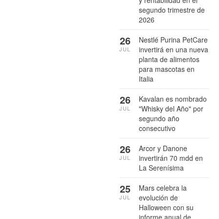
segundo trimestre de
2026
26
Nestlé Purina PetCare
invertirá en una nueva
JUL
planta de alimentos
para mascotas en
Italia
26
Kavalan es nombrado
"Whisky del Año" por
JUL
segundo año
consecutivo
26
Arcor y Danone
invertirán 70 mdd en
JUL
La Serenísima
25
Mars celebra la
evolución de
JUL
Halloween con su
informe anual de