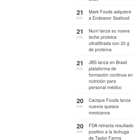
21
Mark Foods adquiere
a Endeavor Seafood
JUL
21
Nurri lanza su nueva
leche proteica
JUL
ultrafiltrada con 20 g
de proteína
21
JBS lanza en Brasil
plataforma de
JUL
formación continua en
nutrición para
personal médico
20
Cacique Foods lanza
nuevos quesos
JUL
mexicanos
20
FDA retracta resultado
positivo a la lechuga
JUL
de Taylor Farms