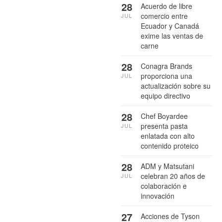
28
Acuerdo de libre
comercio entre
JUL
Ecuador y Canadá
exime las ventas de
carne
28
Conagra Brands
proporciona una
JUL
actualización sobre su
equipo directivo
28
Chef Boyardee
presenta pasta
JUL
enlatada con alto
contenido proteico
28
ADM y Matsutani
celebran 20 años de
JUL
colaboración e
innovación
27
Acciones de Tyson