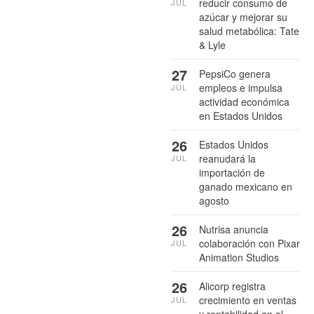
reducir consumo de
JUL
azúcar y mejorar su
salud metabólica: Tate
& Lyle
27
PepsiCo genera
empleos e impulsa
JUL
actividad económica
en Estados Unidos
26
Estados Unidos
reanudará la
JUL
importación de
ganado mexicano en
agosto
26
Nutrisa anuncia
colaboración con Pixar
JUL
Animation Studios
26
Alicorp registra
crecimiento en ventas
JUL
y rentabilidad en el