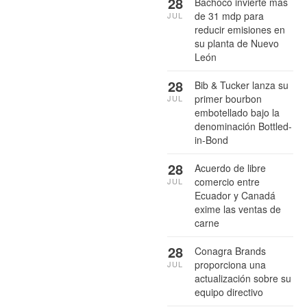
28
Bachoco invierte más
de 31 mdp para
JUL
reducir emisiones en
su planta de Nuevo
León
28
Bib & Tucker lanza su
primer bourbon
JUL
embotellado bajo la
denominación Bottled-
in-Bond
28
Acuerdo de libre
comercio entre
JUL
Ecuador y Canadá
exime las ventas de
carne
28
Conagra Brands
proporciona una
JUL
actualización sobre su
equipo directivo