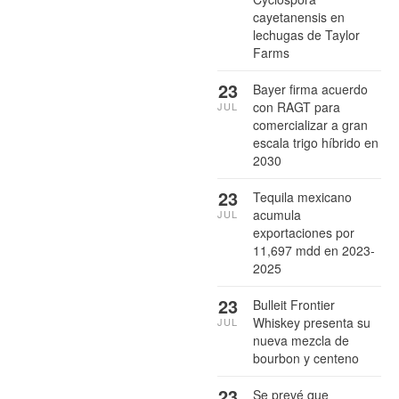
cayetanensis en
lechugas de Taylor
Farms
23
Bayer firma acuerdo
con RAGT para
JUL
comercializar a gran
escala trigo híbrido en
2030
23
Tequila mexicano
acumula
JUL
exportaciones por
11,697 mdd en 2023-
2025
23
Bulleit Frontier
Whiskey presenta su
JUL
nueva mezcla de
bourbon y centeno
23
Se prevé que