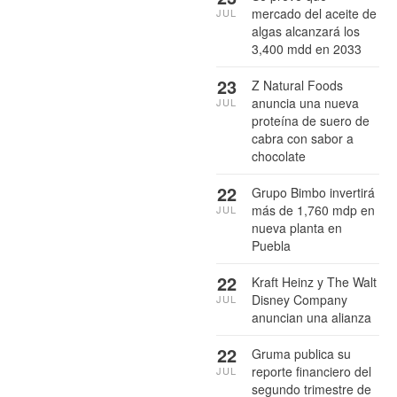
mercado del aceite de
JUL
algas alcanzará los
3,400 mdd en 2033
23
Z Natural Foods
anuncia una nueva
JUL
proteína de suero de
cabra con sabor a
chocolate
22
Grupo Bimbo invertirá
más de 1,760 mdp en
JUL
nueva planta en
Puebla
22
Kraft Heinz y The Walt
Disney Company
JUL
anuncian una alianza
22
Gruma publica su
reporte financiero del
JUL
segundo trimestre de