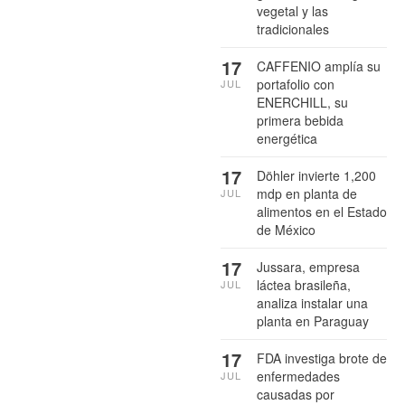
vegetal y las
tradicionales
17
CAFFENIO amplía su
portafolio con
JUL
ENERCHILL, su
primera bebida
energética
17
Döhler invierte 1,200
mdp en planta de
JUL
alimentos en el Estado
de México
17
Jussara, empresa
láctea brasileña,
JUL
analiza instalar una
planta en Paraguay
17
FDA investiga brote de
enfermedades
JUL
causadas por