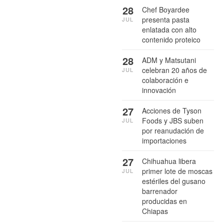
28
Chef Boyardee
presenta pasta
JUL
enlatada con alto
contenido proteico
28
ADM y Matsutani
celebran 20 años de
JUL
colaboración e
innovación
27
Acciones de Tyson
Foods y JBS suben
JUL
por reanudación de
importaciones
27
Chihuahua libera
primer lote de moscas
JUL
estériles del gusano
barrenador
producidas en
Chiapas