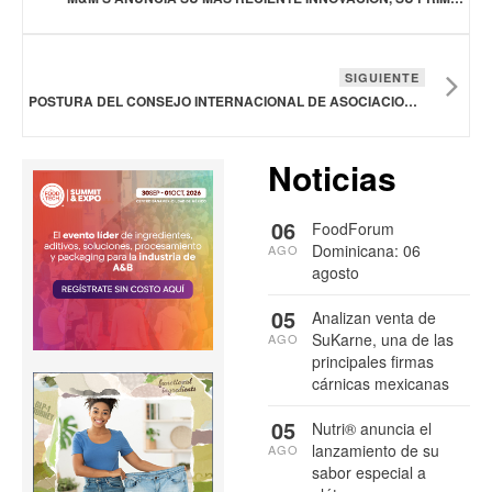
SIGUIENTE
POSTURA DEL CONSEJO INTERNACIONAL DE ASOCIACIONES DE BEBIDAS ANTE LA PROPUESTA DE AUMENTAR Y AMPLIAR EL IEPS EN MÉXICO
Noticias
06
FoodForum
Dominicana: 06
AGO
agosto
05
Analizan venta de
SuKarne, una de las
AGO
principales firmas
cárnicas mexicanas
05
Nutri® anuncia el
lanzamiento de su
AGO
sabor especial a