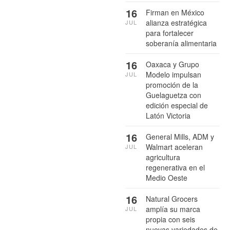
16
Firman en México
alianza estratégica
JUL
para fortalecer
soberanía alimentaria
16
Oaxaca y Grupo
Modelo impulsan
JUL
promoción de la
Guelaguetza con
edición especial de
Latón Victoria
16
General Mills, ADM y
Walmart aceleran
JUL
agricultura
regenerativa en el
Medio Oeste
16
Natural Grocers
amplía su marca
JUL
propia con seis
nuevas variedades de