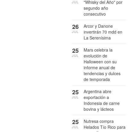
"Whisky del Año" por
JUL
segundo año
consecutivo
26
Arcor y Danone
invertirán 70 mdd en
JUL
La Serenísima
25
Mars celebra la
evolución de
JUL
Halloween con su
informe anual de
tendencias y dulces
de temporada
25
Argentina abre
exportación a
JUL
Indonesia de carne
bovina y lácteos
25
Nutresa compra
Helados Tío Rico para
JUL