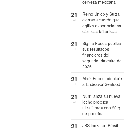
cerveza mexicana
21
Reino Unido y Suiza
cierran acuerdo que
JUL
agiliza exportaciones
cárnicas británicas
21
Sigma Foods publica
sus resultados
JUL
financieros del
segundo trimestre de
2026
21
Mark Foods adquiere
a Endeavor Seafood
JUL
21
Nurri lanza su nueva
leche proteica
JUL
ultrafiltrada con 20 g
de proteína
21
JBS lanza en Brasil