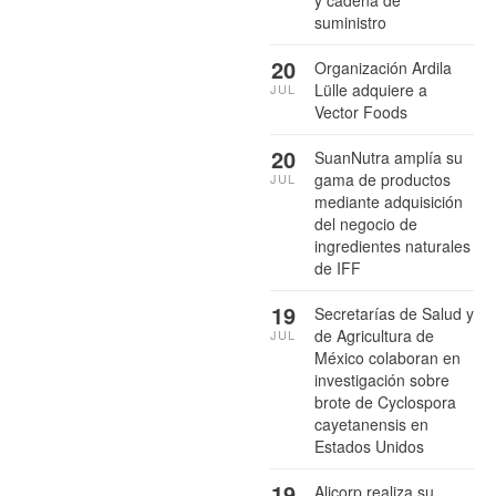
y cadena de
suministro
20
Organización Ardila
Lülle adquiere a
JUL
Vector Foods
20
SuanNutra amplía su
gama de productos
JUL
mediante adquisición
del negocio de
ingredientes naturales
de IFF
19
Secretarías de Salud y
de Agricultura de
JUL
México colaboran en
investigación sobre
brote de Cyclospora
cayetanensis en
Estados Unidos
19
Alicorp realiza su