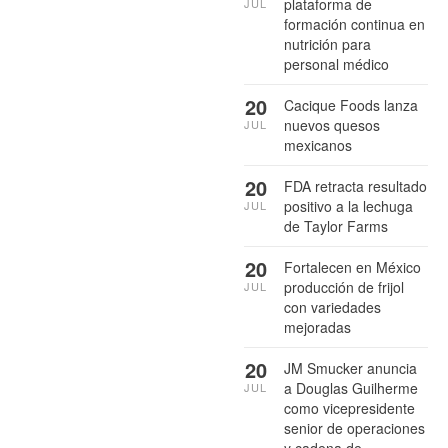
plataforma de
JUL
formación continua en
nutrición para
personal médico
20
Cacique Foods lanza
nuevos quesos
JUL
mexicanos
20
FDA retracta resultado
positivo a la lechuga
JUL
de Taylor Farms
20
Fortalecen en México
producción de frijol
JUL
con variedades
mejoradas
20
JM Smucker anuncia
a Douglas Guilherme
JUL
como vicepresidente
senior de operaciones