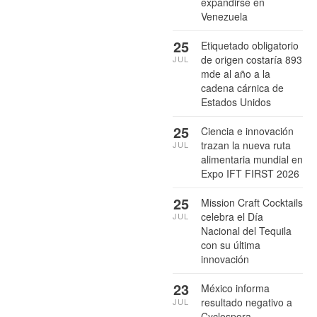
expandirse en
Venezuela
25
Etiquetado obligatorio
de origen costaría 893
JUL
mde al año a la
cadena cárnica de
Estados Unidos
25
Ciencia e innovación
trazan la nueva ruta
JUL
alimentaria mundial en
Expo IFT FIRST 2026
25
Mission Craft Cocktails
celebra el Día
JUL
Nacional del Tequila
con su última
innovación
23
México informa
resultado negativo a
JUL
Cyclospora