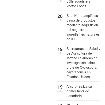
Lülle adquiere a
JUL
Vector Foods
20
SuanNutra amplía su
gama de productos
JUL
mediante adquisición
del negocio de
ingredientes naturales
de IFF
19
Secretarías de Salud y
de Agricultura de
JUL
México colaboran en
investigación sobre
brote de Cyclospora
cayetanensis en
Estados Unidos
19
Alicorp realiza su
primer taller de
JUL
panadería