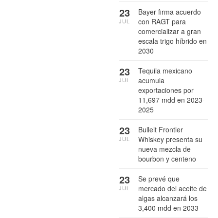
23
Bayer firma acuerdo
con RAGT para
JUL
comercializar a gran
escala trigo híbrido en
2030
23
Tequila mexicano
acumula
JUL
exportaciones por
11,697 mdd en 2023-
2025
23
Bulleit Frontier
Whiskey presenta su
JUL
nueva mezcla de
bourbon y centeno
23
Se prevé que
mercado del aceite de
JUL
algas alcanzará los
3,400 mdd en 2033