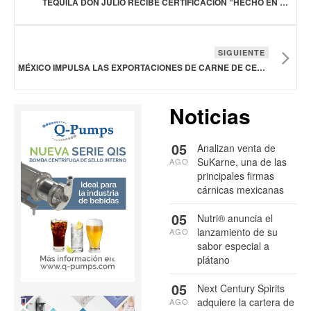
TEQUILA DON JULIO RECIBE CERTIFICACIÓN “HECHO EN MÉXICO”
SIGUIENTE
MÉXICO IMPULSA LAS EXPORTACIONES DE CARNE DE CERDO DE ESTADOS UNIDOS
Noticias
05
Analizan venta de
SuKarne, una de las
AGO
principales firmas
cárnicas mexicanas
05
Nutri® anuncia el
lanzamiento de su
AGO
sabor especial a
plátano
05
Next Century Spirits
adquiere la cartera de
AGO