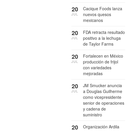
20
Cacique Foods lanza
nuevos quesos
JUL
mexicanos
20
FDA retracta resultado
positivo a la lechuga
JUL
de Taylor Farms
20
Fortalecen en México
producción de frijol
JUL
con variedades
mejoradas
20
JM Smucker anuncia
a Douglas Guilherme
JUL
como vicepresidente
senior de operaciones
y cadena de
suministro
20
Organización Ardila