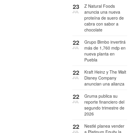
23
Z Natural Foods
anuncia una nueva
JUL
proteína de suero de
cabra con sabor a
chocolate
22
Grupo Bimbo invertirá
más de 1,760 mdp en
JUL
nueva planta en
Puebla
22
Kraft Heinz y The Walt
Disney Company
JUL
anuncian una alianza
22
Gruma publica su
reporte financiero del
JUL
segundo trimestre de
2026
22
Nestlé planea vender
a Platinum Equity la
JUL