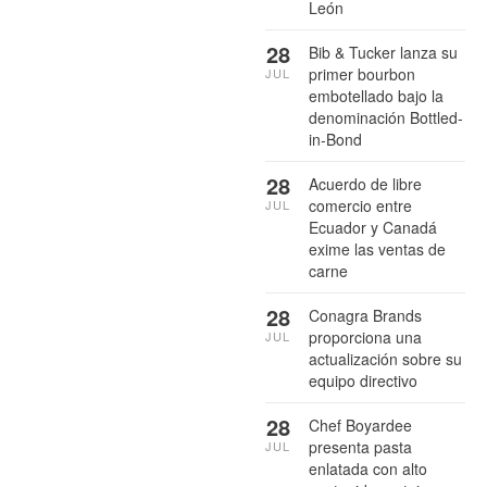
León
28
Bib & Tucker lanza su
primer bourbon
JUL
embotellado bajo la
denominación Bottled-
in-Bond
28
Acuerdo de libre
comercio entre
JUL
Ecuador y Canadá
exime las ventas de
carne
28
Conagra Brands
proporciona una
JUL
actualización sobre su
equipo directivo
28
Chef Boyardee
presenta pasta
JUL
enlatada con alto