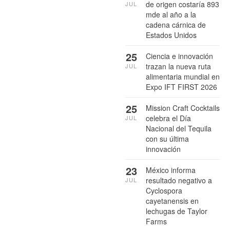
de origen costaría 893
JUL
mde al año a la
cadena cárnica de
Estados Unidos
25
Ciencia e innovación
trazan la nueva ruta
JUL
alimentaria mundial en
Expo IFT FIRST 2026
25
Mission Craft Cocktails
celebra el Día
JUL
Nacional del Tequila
con su última
innovación
23
México informa
resultado negativo a
JUL
Cyclospora
cayetanensis en
lechugas de Taylor
Farms