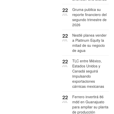
22
Gruma publica su
reporte financiero del
JUL
segundo trimestre de
2026
22
Nestlé planea vender
a Platinum Equity la
JUL
mitad de su negocio
de agua
22
TLC entre México,
Estados Unidos y
JUL
Canadá seguirá
impulsando
exportaciones
cárnicas mexicanas
22
Ferrero invertirá 86
mdd en Guanajuato
JUL
para ampliar su planta
de producción