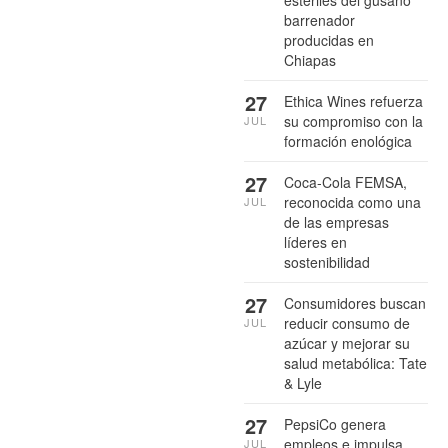
estériles del gusano
barrenador
producidas en
Chiapas
27
Ethica Wines refuerza
su compromiso con la
JUL
formación enológica
27
Coca-Cola FEMSA,
reconocida como una
JUL
de las empresas
líderes en
sostenibilidad
27
Consumidores buscan
reducir consumo de
JUL
azúcar y mejorar su
salud metabólica: Tate
& Lyle
27
PepsiCo genera
empleos e impulsa
JUL