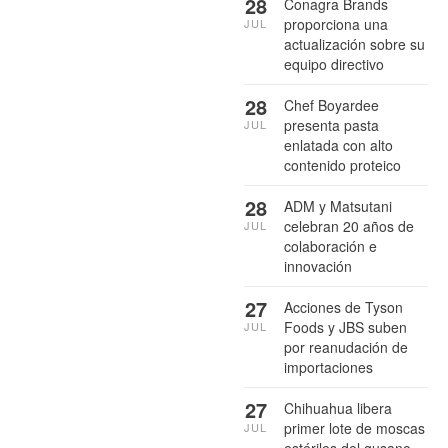
28
Conagra Brands
proporciona una
JUL
actualización sobre su
equipo directivo
28
Chef Boyardee
presenta pasta
JUL
enlatada con alto
contenido proteico
28
ADM y Matsutani
celebran 20 años de
JUL
colaboración e
innovación
27
Acciones de Tyson
Foods y JBS suben
JUL
por reanudación de
importaciones
27
Chihuahua libera
primer lote de moscas
JUL