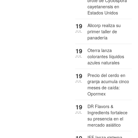
brote de Cyclospora
cayetanensis en
Estados Unidos
19
Alicorp realiza su
primer taller de
JUL
panadería
19
Oterra lanza
colorantes líquidos
JUL
azules naturales
19
Precio del cerdo en
granja acumula cinco
JUL
meses de caída:
Opormex
19
DR Flavors &
Ingredients fortalece
JUL
su presencia en el
mercado asiático
19
IFF lanza sistema