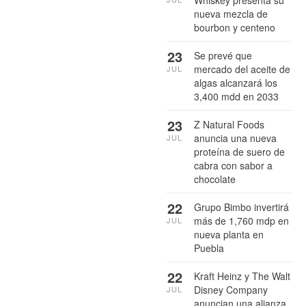
Whiskey presenta su
nueva mezcla de
bourbon y centeno
23
Se prevé que
mercado del aceite de
JUL
algas alcanzará los
3,400 mdd en 2033
23
Z Natural Foods
anuncia una nueva
JUL
proteína de suero de
cabra con sabor a
chocolate
22
Grupo Bimbo invertirá
más de 1,760 mdp en
JUL
nueva planta en
Puebla
22
Kraft Heinz y The Walt
Disney Company
JUL
anuncian una alianza