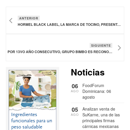
ANTERIOR
HORMEL BLACK LABEL, LA MARCA DE TOCINO, PRESENTA SU NUEVO CORTE GRUESO OVEN READY
SIGUIENTE
POR 13VO AÑO CONSECUTIVO, GRUPO BIMBO ES RECONOCIDO EN LA INICIATIVA TRANSPORTE LIMPIO POR LA SEMARNAT
Noticias
06
FoodForum
Dominicana: 06
AGO
agosto
05
Analizan venta de
SuKarne, una de las
AGO
principales firmas
cárnicas mexicanas