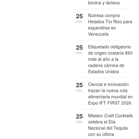
bovina y lácteos
25
Nutresa compra
Helados Tío Rico para
JUL
expandirse en
Venezuela
25
Etiquetado obligatorio
de origen costaría 893
JUL
mde al año a la
cadena cárnica de
Estados Unidos
25
Ciencia e innovación
trazan la nueva ruta
JUL
alimentaria mundial en
Expo IFT FIRST 2026
25
Mission Craft Cocktails
celebra el Día
JUL
Nacional del Tequila
con su última