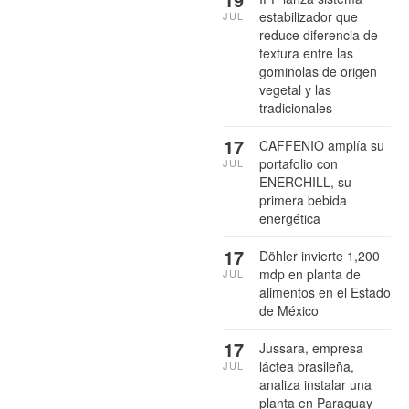
estabilizador que
JUL
reduce diferencia de
textura entre las
gominolas de origen
vegetal y las
tradicionales
17
CAFFENIO amplía su
portafolio con
JUL
ENERCHILL, su
primera bebida
energética
17
Döhler invierte 1,200
mdp en planta de
JUL
alimentos en el Estado
de México
17
Jussara, empresa
láctea brasileña,
JUL
analiza instalar una
planta en Paraguay