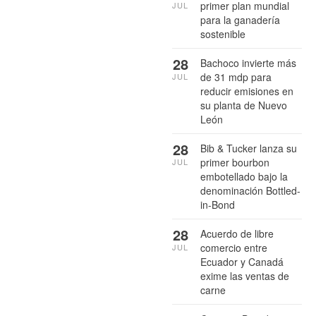
primer plan mundial
JUL
para la ganadería
sostenible
28
Bachoco invierte más
de 31 mdp para
JUL
reducir emisiones en
su planta de Nuevo
León
28
Bib & Tucker lanza su
primer bourbon
JUL
embotellado bajo la
denominación Bottled-
in-Bond
28
Acuerdo de libre
comercio entre
JUL
Ecuador y Canadá
exime las ventas de
carne