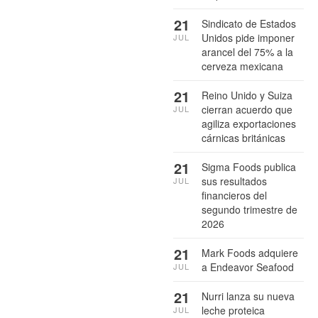
21
Sindicato de Estados
Unidos pide imponer
JUL
arancel del 75% a la
cerveza mexicana
21
Reino Unido y Suiza
cierran acuerdo que
JUL
agiliza exportaciones
cárnicas británicas
21
Sigma Foods publica
sus resultados
JUL
financieros del
segundo trimestre de
2026
21
Mark Foods adquiere
a Endeavor Seafood
JUL
21
Nurri lanza su nueva
leche proteica
JUL