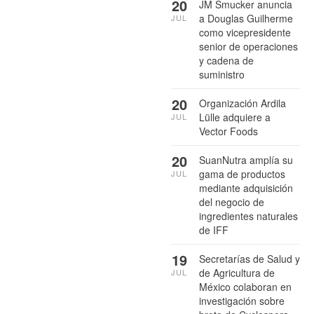
20
JM Smucker anuncia
a Douglas Guilherme
JUL
como vicepresidente
senior de operaciones
y cadena de
suministro
20
Organización Ardila
Lülle adquiere a
JUL
Vector Foods
20
SuanNutra amplía su
gama de productos
JUL
mediante adquisición
del negocio de
ingredientes naturales
de IFF
19
Secretarías de Salud y
de Agricultura de
JUL
México colaboran en
investigación sobre