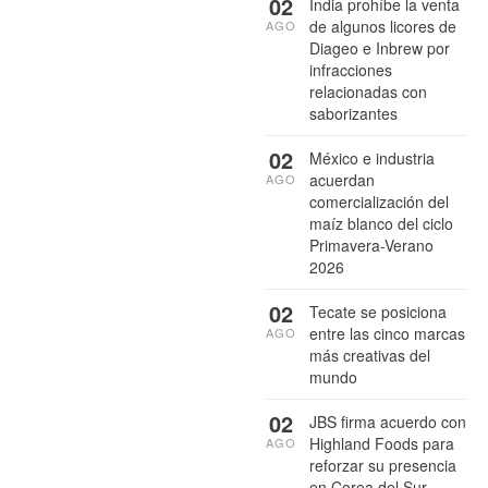
02
India prohíbe la venta
de algunos licores de
AGO
Diageo e Inbrew por
infracciones
relacionadas con
saborizantes
02
México e industria
acuerdan
AGO
comercialización del
maíz blanco del ciclo
Primavera-Verano
2026
02
Tecate se posiciona
entre las cinco marcas
AGO
más creativas del
mundo
02
JBS firma acuerdo con
Highland Foods para
AGO
reforzar su presencia
en Corea del Sur