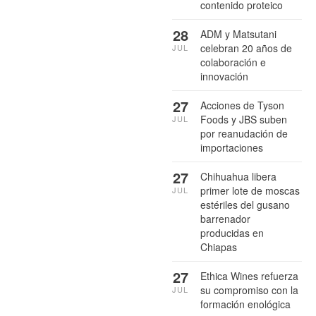
contenido proteico
28
ADM y Matsutani
celebran 20 años de
JUL
colaboración e
innovación
27
Acciones de Tyson
Foods y JBS suben
JUL
por reanudación de
importaciones
27
Chihuahua libera
primer lote de moscas
JUL
estériles del gusano
barrenador
producidas en
Chiapas
27
Ethica Wines refuerza
su compromiso con la
JUL
formación enológica