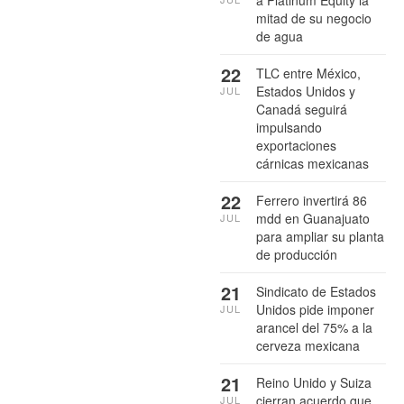
a Platinum Equity la
mitad de su negocio
de agua
22
TLC entre México,
Estados Unidos y
JUL
Canadá seguirá
impulsando
exportaciones
cárnicas mexicanas
22
Ferrero invertirá 86
mdd en Guanajuato
JUL
para ampliar su planta
de producción
21
Sindicato de Estados
Unidos pide imponer
JUL
arancel del 75% a la
cerveza mexicana
21
Reino Unido y Suiza
cierran acuerdo que
JUL