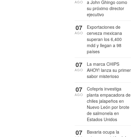
a John Ghingo como
AGO
su próximo director
ejecutivo
07
Exportaciones de
cerveza mexicana
AGO
superan los 6,400
mdd y llegan a 98
países
07
La marca CHIPS
AHOY! lanza su primer
AGO
sabor misterioso
07
Cofepris investiga
planta empacadora de
AGO
chiles jalapeños en
Nuevo León por brote
de salmonela en
Estados Unidos
07
Bavaria ocupa la