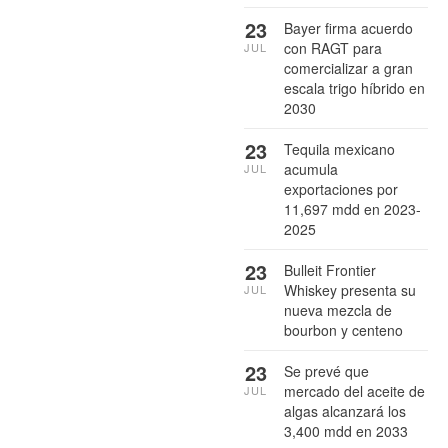
23
Bayer firma acuerdo
con RAGT para
JUL
comercializar a gran
escala trigo híbrido en
2030
23
Tequila mexicano
acumula
JUL
exportaciones por
11,697 mdd en 2023-
2025
23
Bulleit Frontier
Whiskey presenta su
JUL
nueva mezcla de
bourbon y centeno
23
Se prevé que
mercado del aceite de
JUL
algas alcanzará los
3,400 mdd en 2033