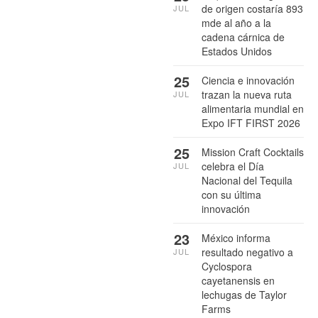
de origen costaría 893
JUL
mde al año a la
cadena cárnica de
Estados Unidos
25
Ciencia e innovación
trazan la nueva ruta
JUL
alimentaria mundial en
Expo IFT FIRST 2026
25
Mission Craft Cocktails
celebra el Día
JUL
Nacional del Tequila
con su última
innovación
23
México informa
resultado negativo a
JUL
Cyclospora
cayetanensis en
lechugas de Taylor
Farms